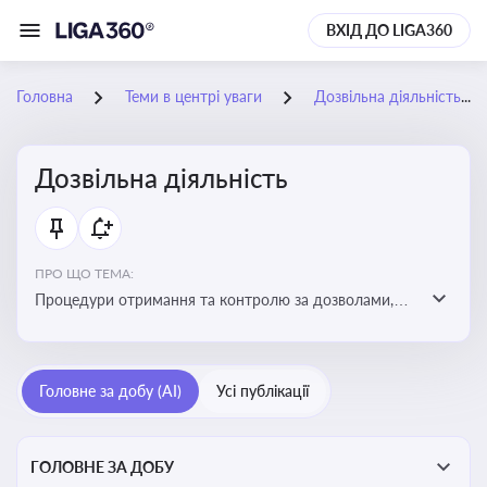
ВХІД ДО LIGA360
Головна
Теми в центрі уваги
Дозвільна діяльність
Дозвільна діяльність
ПРО ЩО ТЕМА:
Процедури отримання та контролю за дозволами,
необхідними для ведення бізнесу або виконання
певних видів робіт. Важливо слідкувати за змінами у
законодавстві, щоб уникнути порушень та
Головне за добу (AI)
Усі публікації
забезпечити відповідність вимогам регуляторних
органів
ГОЛОВНЕ ЗА ДОБУ