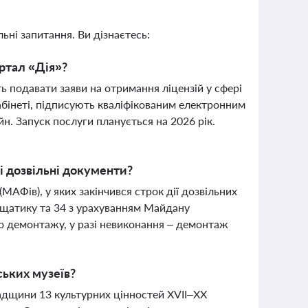
ьні запитання. Ви дізнаєтесь:
ртал «Дія»?
ь подавати заяви на отримання ліцензій у сфері
абінеті, підписують кваліфікованим електронним
н. Запуск послуги планується на 2026 рік.
і дозвільні документи?
АФів), у яких закінчився строк дії дозвільних
ещатику та 34 з урахуванням Майдану
о демонтажу, у разі невиконання – демонтаж
ських музеїв?
адщини 13 культурних цінностей XVII–XX