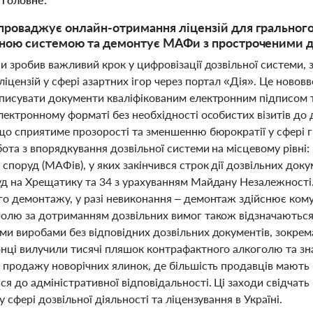
проваджує онлайн-отримання ліцензій для грального
ьною системою та демонтує МАФи з простроченими 
и зробив важливий крок у цифровізації дозвільної системи,
іцензій у сфері азартних ігор через портал «Дія». Це новов
дписувати документи кваліфікованим електронним підписом т
лектронному форматі без необхідності особистих візитів до 
що сприятиме прозорості та зменшенню бюрократії у сфері г
бота з впорядкування дозвільної системи на місцевому рівні
споруд (МАФів), у яких закінчився строк дії дозвільних док
уд на Хрещатику та 34 з урахуванням Майдану Незалежності
го демонтажу, у разі невиконання – демонтаж здійснює ком
ролю за дотриманням дозвільних вимог також відзначаються 
ми виробами без відповідних дозвільних документів, зокрема
нці вилучили тисячі пляшок контрафактного алкоголю та знач
ь продажу новорічних ялинок, де більшість продавців мають 
я до адміністративної відповідальності. Ці заходи свідчат
у сфері дозвільної діяльності та ліцензування в Україні.