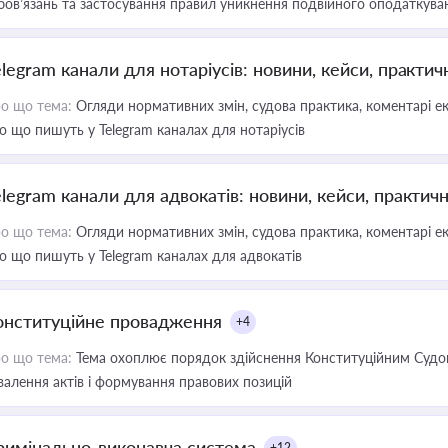
бов’язань та застосування правил уникнення подвійного оподаткува
elegram канали для нотаріусів: новини, кейси, практич
о що тема:
Огляди нормативних змін, судова практика, коментарі екс
о що пишуть у Telegram каналах для нотаріусів
elegram канали для адвокатів: новини, кейси, практич
о що тема:
Огляди нормативних змін, судова практика, коментарі екс
о що пишуть у Telegram каналах для адвокатів
онституційне провадження
+4
о що тема:
Тема охоплює порядок здійснення Конституційним Судом
валення актів і формування правових позицій
римінально-виконавча система
+12