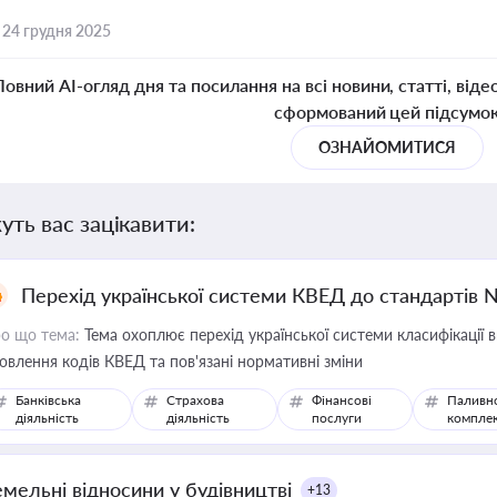
,
24 грудня 2025
Повний AI-огляд дня та посилання на всі новини, статті, віде
сформований цей підсумо
ОЗНАЙОМИТИСЯ
уть вас зацікавити:
Перехід української системи КВЕД до стандартів 
о що тема:
Тема охоплює перехід української системи класифікації в
овлення кодів КВЕД та пов'язані нормативні зміни
Банківська
Страхова
Фінансові
Паливн
діяльність
діяльність
послуги
компле
емельні відносини у будівництві
+13