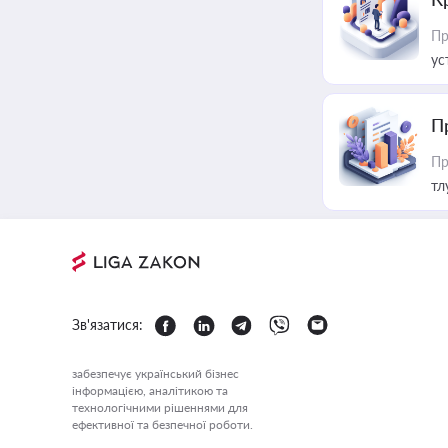
Пр
ус
П
Пр
тл
Зв'язатися:
забезпечує український бізнес
інформацією, аналітикою та
технологічними рішеннями для
ефективної та безпечної роботи.