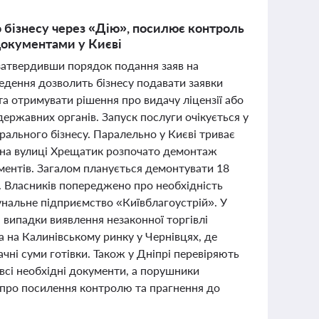
 бізнесу через «Дію», посилює контроль
документами у Києві
 затвердивши порядок подання заяв на
ведення дозволить бізнесу подавати заявки
а отримувати рішення про видачу ліцензії або
державних органів. Запуск послуги очікується у
рального бізнесу. Паралельно у Києві триває
: на вулиці Хрещатик розпочато демонтаж
ументів. Загалом планується демонтувати 18
. Власників попереджено про необхідність
унальне підприємство «Київблагоустрій». У
випадки виявлення незаконної торгівлі
 на Калинівському ринку у Чернівцях, де
ні суми готівки. Також у Дніпрі перевіряють
всі необхідні документи, а порушники
ь про посилення контролю та прагнення до