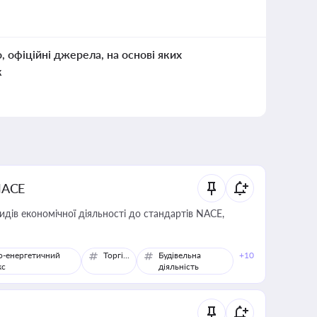
о, офіційні джерела, на основі яких
к
NACE
идів економічної діяльності до стандартів NACE,
о-енергетичний
Торгівля
Будівельна
+10
кс
діяльність