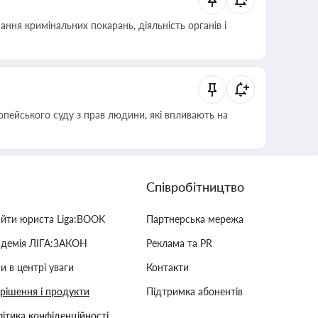
ння кримінальних покарань, діяльність органів і
опейського суду з прав людини, які впливають на
Співробітництво
айти юриста Liga:BOOK
Партнерська мережа
адемія ЛІГА:ЗАКОН
Реклама та PR
и в центрі уваги
Контакти
 рішення і продукти
Підтримка абонентів
ітика конфіденційності