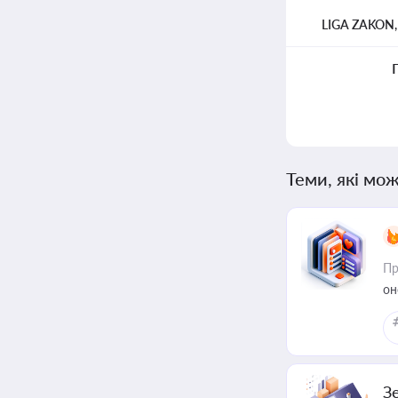
LIGA ZAKON
Теми, які мож
Пр
он
З