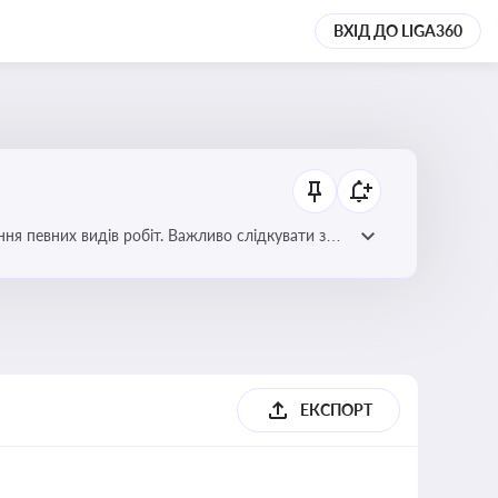
ВХІД ДО LIGA360
я певних видів робіт. Важливо слідкувати за
орних органів
ЕКСПОРТ