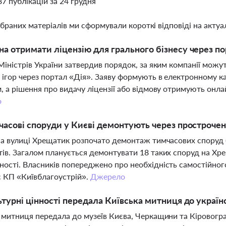
87 публікацій за 24 грудня
ібраних матеріалів ми сформували короткі відповіді на актуал
а отримати ліцензію для грального бізнесу через по
Міністрів України затвердив порядок, за яким компанії можут
 ігор через портал «Дія». Заяву формують в електронному к
, а рішення про видачу ліцензії або відмову отримують онлай
о
часові споруди у Києві демонтують через прострочен
на вулиці Хрещатик розпочато демонтаж тимчасових споруд (М
ів. Загалом планується демонтувати 18 таких споруд на Хр
ості. Власників попереджено про необхідність самостійног
 КП «Київблагоустрій».
Джерело
ьтурні цінності передала Київська митниця до україн
 митниця передала до музеїв Києва, Черкащини та Кіровогр