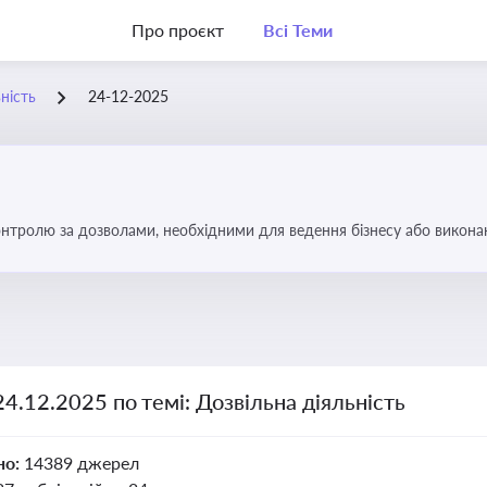
Про проєкт
Всі Теми
ність
24-12-2025
тролю за дозволами, необхідними для ведення бізнесу або виконанн
об уникнути порушень та забезпечити відповідність вимогам регулят
24.12.2025 по темі: Дозвільна діяльність
но:
14389 джерел