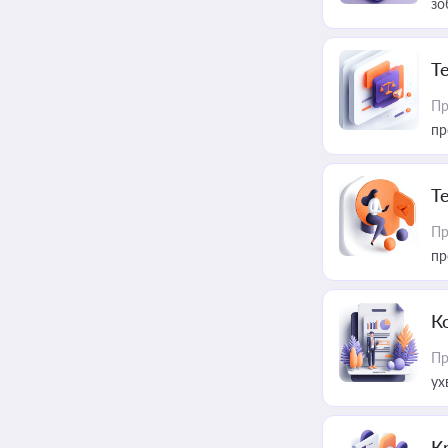
зо
T
Пр
пр
T
Пр
пр
К
Пр
ух
К