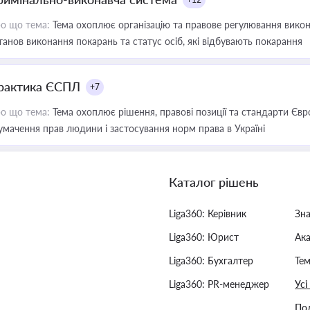
о що тема:
Тема охоплює організацію та правове регулювання викона
танов виконання покарань та статус осіб, які відбувають покарання
рактика ЄСПЛ
+7
о що тема:
Тема охоплює рішення, правові позиції та стандарти Євр
умачення прав людини і застосування норм права в Україні
Каталог рішень
Liga360: Керівник
Зн
Liga360: Юрист
Ак
Liga360: Бухгалтер
Тем
Liga360: PR-менеджер
Усі
Пол