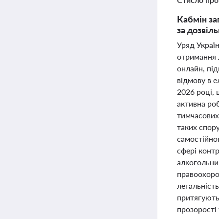
Кабмін за
за дозвіл
Уряд Україн
отримання л
онлайн, пі
відмову в е
2026 році, 
активна ро
тимчасових 
таких спор
самостійно
сфері конт
алкогольни
правоохоро
легальніст
притягуютьс
прозорості 