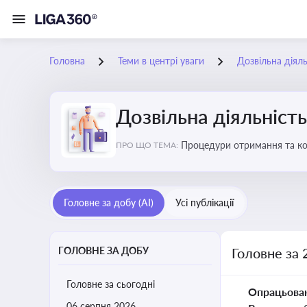
Головна
Теми в центрі уваги
Дозвільна діяль
Дозвільна діяльність
Процедури отримання та кон
ПРО ЩО ТЕМА:
змінами у законодавстві, щ
Головне за добу (AI)
Усі публікації
ГОЛОВНЕ ЗА ДОБУ
Головне за 
Головне за сьогодні
Опрацьова
06 серпня 2026