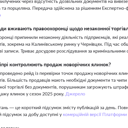
 вилучених через відсутність дозвільних документів на вивезе
 та порцеляна. Передача здійснена за рішенням Експертно-ф
о
оди вживають правоохоронці щодо незаконної торгів
ронці припинили незаконну діяльність підприємців, які реал
ів, зокрема на Калинівському ринку у Чернівцях. Під час об
ві записи. Триває досудове розслідування за кримінальними
іпрі контролюють продаж новорічних ялинок?
 проведено рейд із перевірки точок продажу новорічних ялин
ів. Більшість продавців мають необхідні документи та чипи 
ної торгівлі без документів, порушникам загрожують штрафи
ажу ялинок у сезон 2025 року.
Джерело
тань — це короткий підсумок змісту публікацій за день. По
 підсумок за добу доступні у
комерційній версії Платформи
 головне: