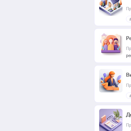
Пр
Р
Пр
ре
В
Пр
Д
Пр