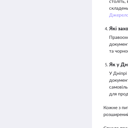
століть,
складень
Джерел
Які зах
Правоохо
документ
та чорно
Як у Дн
У Дніпрі
документ
самовіль
для прод
Кожне з пи
розширений
Стисло про