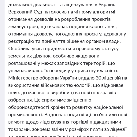
дозвільної діяльності та ліцензування в Україні.
Верховний Суд наголосив на чіткому алгоритмі
отримання дозволів на розроблення проєктів
землеустрою, що включає подання клопотання,
отримання дозволу, погодження проєкту, державну
реєстрацію та прийняття рішення органом влади.
Особлива увага приділяється правовому статусу
земельних ділянок, особливо якщо вони
розташовані у межах заповідних територій, що
унеможливлює їх передачу у приватну власність.
Міністерство оборони України видало 30 ліцензій на
використання військових технологій, що відкриває
шлях до масового виробництва новітніх зразків
озброєння. Це сприятиме зміцненню
обороноздатності країни та розвитку національної
промисловості. Водночас податківці роз'яснили нові
вимоги щодо ліцензування торгівлі підакцизними
товарами, зокрема зміни у розмірах плати за ліцензії
та умови припинення їх дії у разі порушень, що є