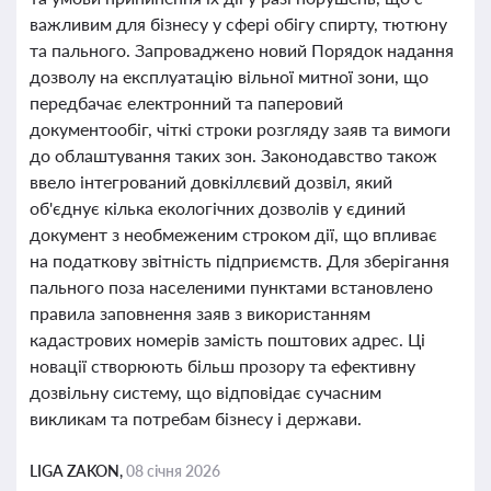
важливим для бізнесу у сфері обігу спирту, тютюну
та пального. Запроваджено новий Порядок надання
дозволу на експлуатацію вільної митної зони, що
передбачає електронний та паперовий
документообіг, чіткі строки розгляду заяв та вимоги
до облаштування таких зон. Законодавство також
ввело інтегрований довкіллєвий дозвіл, який
об'єднує кілька екологічних дозволів у єдиний
документ з необмеженим строком дії, що впливає
на податкову звітність підприємств. Для зберігання
пального поза населеними пунктами встановлено
правила заповнення заяв з використанням
кадастрових номерів замість поштових адрес. Ці
новації створюють більш прозору та ефективну
дозвільну систему, що відповідає сучасним
викликам та потребам бізнесу і держави.
LIGA ZAKON,
08 січня 2026