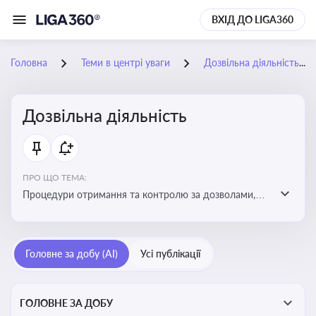
ВХІД ДО LIGA360
Головна
Теми в центрі уваги
Дозвільна діяльність
Дозвільна діяльність
ПРО ЩО ТЕМА:
Процедури отримання та контролю за дозволами,
необхідними для ведення бізнесу або виконання
певних видів робіт. Важливо слідкувати за змінами у
законодавстві, щоб уникнути порушень та
Головне за добу (AI)
Усі публікації
забезпечити відповідність вимогам регуляторних
органів
ГОЛОВНЕ ЗА ДОБУ