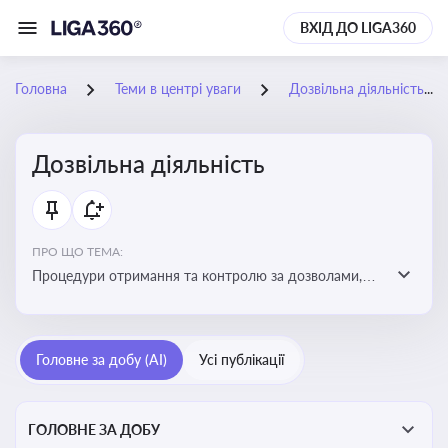
ВХІД ДО LIGA360
Головна
Теми в центрі уваги
Дозвільна діяльність
Дозвільна діяльність
ПРО ЩО ТЕМА:
Процедури отримання та контролю за дозволами,
необхідними для ведення бізнесу або виконання
певних видів робіт. Важливо слідкувати за змінами у
законодавстві, щоб уникнути порушень та
Головне за добу (AI)
Усі публікації
забезпечити відповідність вимогам регуляторних
органів
ГОЛОВНЕ ЗА ДОБУ