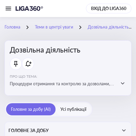
ВХІД ДО LIGA360
Головна
Теми в центрі уваги
Дозвільна діяльність
Дозвільна діяльність
ПРО ЩО ТЕМА:
Процедури отримання та контролю за дозволами,
необхідними для ведення бізнесу або виконання
певних видів робіт. Важливо слідкувати за змінами у
законодавстві, щоб уникнути порушень та
Головне за добу (AI)
Усі публікації
забезпечити відповідність вимогам регуляторних
органів
ГОЛОВНЕ ЗА ДОБУ