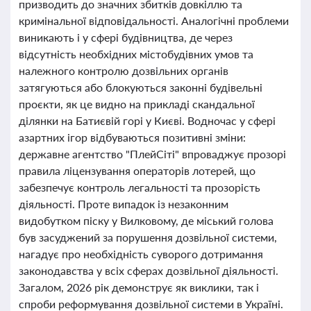
призводить до значних збитків довкіллю та
кримінальної відповідальності. Аналогічні проблеми
виникають і у сфері будівництва, де через
відсутність необхідних містобудівних умов та
належного контролю дозвільних органів
затягуються або блокуються законні будівельні
проєкти, як це видно на прикладі скандальної
ділянки на Батиєвій горі у Києві. Водночас у сфері
азартних ігор відбуваються позитивні зміни:
державне агентство "ПлейСіті" впроваджує прозорі
правила ліцензування операторів лотерей, що
забезпечує контроль легальності та прозорість
діяльності. Проте випадок із незаконним
видобутком піску у Вилковому, де міський голова
був засуджений за порушення дозвільної системи,
нагадує про необхідність суворого дотримання
законодавства у всіх сферах дозвільної діяльності.
Загалом, 2026 рік демонструє як виклики, так і
спроби реформування дозвільної системи в Україні.