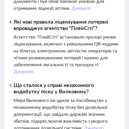
документи і був обов’язковою умовою для
отримання ліцензії аптеки.
Джерело
Які нові правила ліцензування лотерей
впроваджує агентство "ПлейСіті"?
Агентство "ПлейСіті" встановило прозорі умови
ліцензування, включно з унікальними QR-кодами
на білетах, електронною звітністю операторів та
чітким розмежуванням лотерей і казино для
забезпечення легальності та прозорості.
Джерело
Що сталося у справі незаконного
видобутку піску у Вилковому?
Мера Вилкового засудили за пособництво у
незаконному видобутку піску без дозвільної
документації, що завдало державі значних
збитків, підкреслюючи важливість суворого
дотримання дозвільної системи.
Джерело