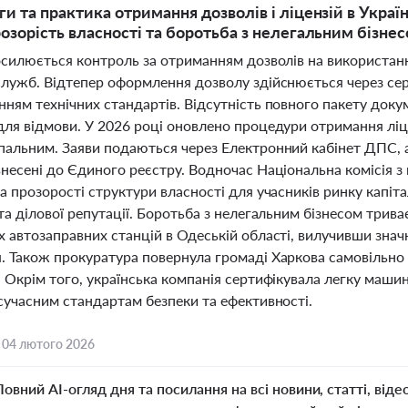
и та практика отримання дозволів і ліцензій в Україні
розорість власності та боротьба з нелегальним бізне
осилюється контроль за отриманням дозволів на використання
служб. Відтепер оформлення дозволу здійснюється через сер
ням технічних стандартів. Відсутність повного пакету доку
для відмови. У 2026 році оновлено процедури отримання ліц
пальним. Заяви подаються через Електронний кабінет ДПС, а 
несені до Єдиного реєстру. Водночас Національна комісія з
а прозорості структури власності для учасників ринку капі
та ділової репутації. Боротьба з нелегальним бізнесом трива
 автозаправних станцій в Одеській області, вилучивши знач
 Також прокуратура повернула громаді Харкова самовільно зб
. Окрім того, українська компанія сертифікувала легку маши
сучасним стандартам безпеки та ефективності.
,
04 лютого 2026
Повний AI-огляд дня та посилання на всі новини, статті, віде