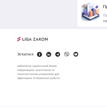
П
Пр
тл
Зв'язатися:
забезпечує український бізнес
інформацією, аналітикою та
технологічними рішеннями для
ефективної та безпечної роботи.