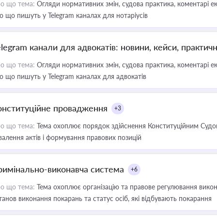
о що тема:
Огляди нормативних змін, судова практика, коментарі екс
о що пишуть у Telegram каналах для нотаріусів
elegram канали для адвокатів: новини, кейси, практич
о що тема:
Огляди нормативних змін, судова практика, коментарі екс
о що пишуть у Telegram каналах для адвокатів
онституційне провадження
+3
о що тема:
Тема охоплює порядок здійснення Конституційним Судом
валення актів і формування правових позицій
римінально-виконавча система
+6
о що тема:
Тема охоплює організацію та правове регулювання викона
танов виконання покарань та статус осіб, які відбувають покарання