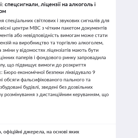
: спецсигнали, ліцензії на алкоголь і
сом
 спеціальних світлових і звукових сигналів для
вісні центри МВС з чітким пакетом документів
ментів або невідповідність вимогам може стати
ензій на виробництво та торгівлю алкоголем,
зміни у відомостях ліцензіатів мають бути
 цінних паперів і фондового ринку запровадила
талу, що підвищує вимоги до розкриття
є: Бюро економічної безпеки ліквідувало 9
ні обсяги фальсифікованого пального та
удовані будівлі, зведені без дозвільних
ну розмінування з дистанційним керуванням, що
о, офіційні джерела, на основі яких