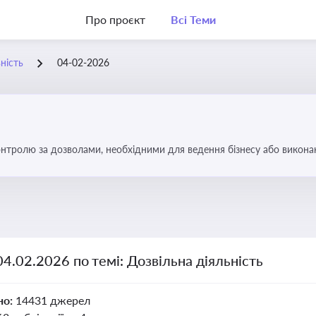
Про проєкт
Всі Теми
ність
04-02-2026
тролю за дозволами, необхідними для ведення бізнесу або виконанн
об уникнути порушень та забезпечити відповідність вимогам регулят
04.02.2026 по темі: Дозвільна діяльність
но:
14431 джерел