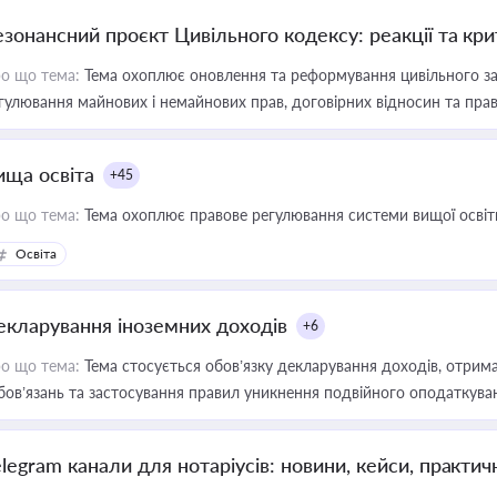
езонансний проєкт Цивільного кодексу: реакції та кр
о що тема:
Тема охоплює оновлення та реформування цивільного за
гулювання майнових і немайнових прав, договірних відносин та прав
ища освіта
+45
о що тема:
Тема охоплює правове регулювання системи вищої освіти, о
Освіта
екларування іноземних доходів
+6
о що тема:
Тема стосується обов’язку декларування доходів, отрим
бов’язань та застосування правил уникнення подвійного оподаткува
elegram канали для нотаріусів: новини, кейси, практич