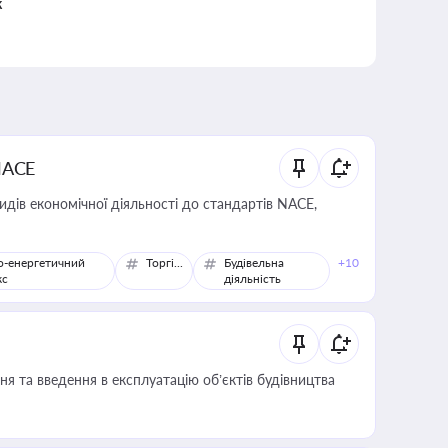
к
NACE
идів економічної діяльності до стандартів NACE,
о-енергетичний
Торгівля
Будівельна
+10
кс
діяльність
я та введення в експлуатацію об’єктів будівництва