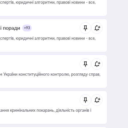
пертів, юридичні алгоритми, правові новини - все,
ні поради
+93
пертів, юридичні алгоритми, правові новини - все,
 України конституційного контролю, розгляду справ,
ння кримінальних покарань, діяльність органів і