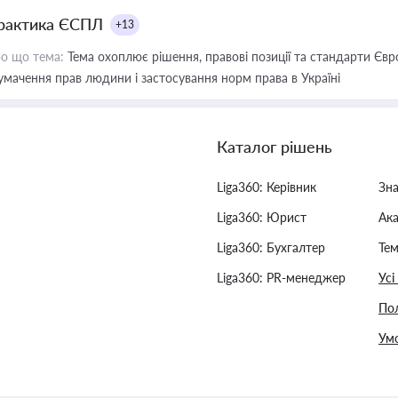
рактика ЄСПЛ
+13
о що тема:
Тема охоплює рішення, правові позиції та стандарти Євр
умачення прав людини і застосування норм права в Україні
Каталог рішень
Liga360: Керівник
Зн
Liga360: Юрист
Ак
Liga360: Бухгалтер
Тем
Liga360: PR-менеджер
Усі
Пол
Умо