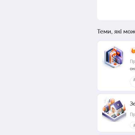
Теми, які мож
Пр
он
З
Пр