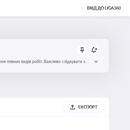
ВХІД ДО LIGA360
я певних видів робіт. Важливо слідкувати за
орних органів
ЕКСПОРТ