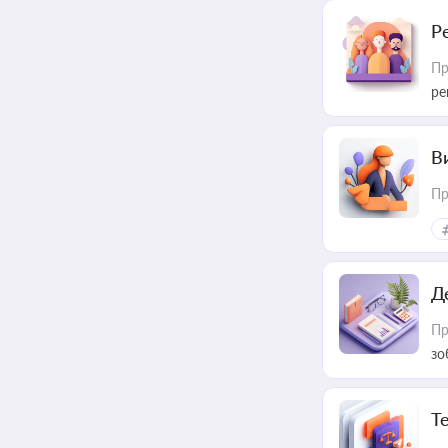
Р
Пр
ре
В
Пр
Д
Пр
зо
T