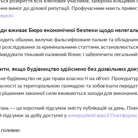
ься розкриття всіх ключових учасників, заборона кільцевих с
ня вимог до ділової репутації. Профучасники мають привест
ерело
оди вживає Бюро економічної безпеки щодо нелегаль
одить обшуки, вилучає фальсифіковане пальне та обладнанн
 розслідування за кримінальними статтями, встановлюється 
іквідувати тіньовий паливний бізнес і забезпечити легальни
ти, якщо будівництво здійснено без дозвільних док
не будівництво не дає права власності на об'єкт. Прокурат
асності за територіальною громадою та зобов'язати передат
 рішенням законної сили вживаються заходи для виконання
тань — це короткий підсумок змісту публікацій за день. По
 підсумок за добу доступні у
комерційній версії Платформи
 головне: