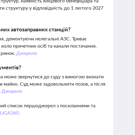
труктур, наявність кінцевого бенефіціара та
и структуру у відповідність до 1 лютого 2027
них автозаправних станцій?
я, демонтуючи нелегальні АЗС. Триває
коло причетних осіб та канали постачання.
й ринок.
Джерело
ументів?
ура може звернутися до суду з вимогою визнати
и майно. Суд може задовольнити позов, а після
.
Джерело
вний список першоджерел з посиланнями та
 LIGA360.