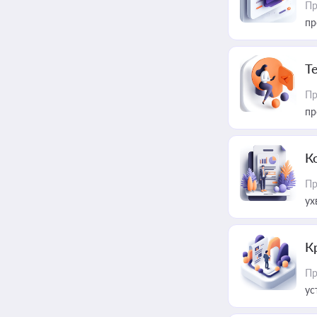
Пр
пр
T
Пр
пр
К
Пр
ух
К
Пр
ус