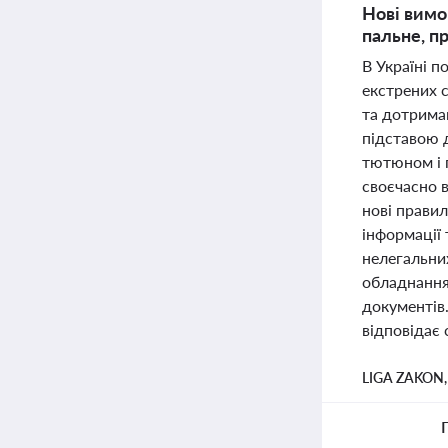
Нові вимог
пальне, п
В Україні п
екстрених 
та дотриман
підставою 
тютюном і 
своєчасно в
нові правил
інформації 
нелегальних
обладнання.
документів
відповідає 
LIGA ZAKON