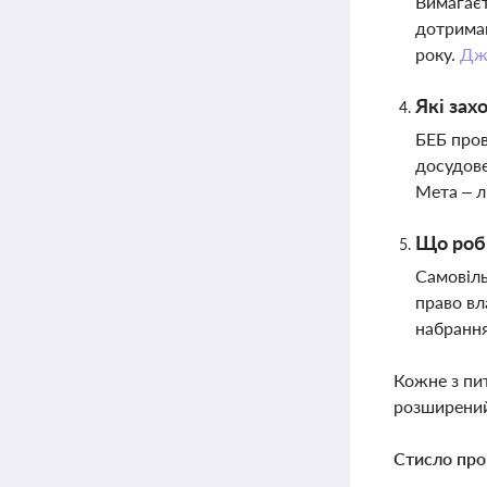
Вимагаєт
дотриман
року.
Дж
Які зах
БЕБ пров
досудове
Мета – л
Що роби
Самовіль
право вл
набрання
Кожне з пи
розширений
Стисло про