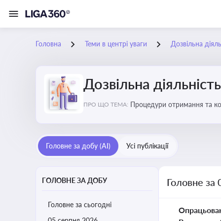
Головна
Теми в центрі уваги
Дозвільна діяль
Дозвільна діяльність
Процедури отримання та кон
ПРО ЩО ТЕМА:
змінами у законодавстві, щ
Головне за добу (AI)
Усі публікації
ГОЛОВНЕ ЗА ДОБУ
Головне за 
Головне за сьогодні
Опрацьова
05 серпня 2026