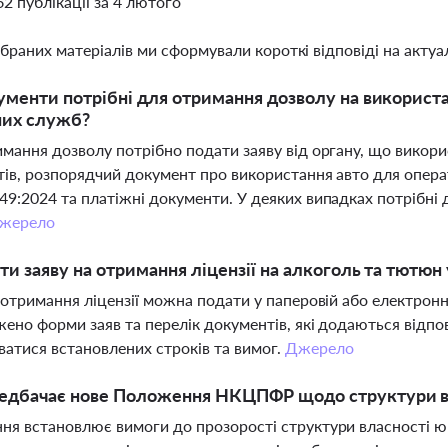
62 публікації за 4 лютого
ібраних матеріалів ми сформували короткі відповіді на актуал
ументи потрібні для отримання дозволу на використа
них служб?
мання дозволу потрібно подати заяву від органу, що викорис
ів, розпорядчий документ про використання авто для опера
9:2024 та платіжні документи. У деяких випадках потрібні 
жерело
ти заяву на отримання ліцензії на алкоголь та тютюн 
 отримання ліцензії можна подати у паперовій або електрон
ено форми заяв та перелік документів, які додаються відпо
атися встановлених строків та вимог.
Джерело
едбачає нове Положення НКЦПФР щодо структури в
я встановлює вимоги до прозорості структури власності ю