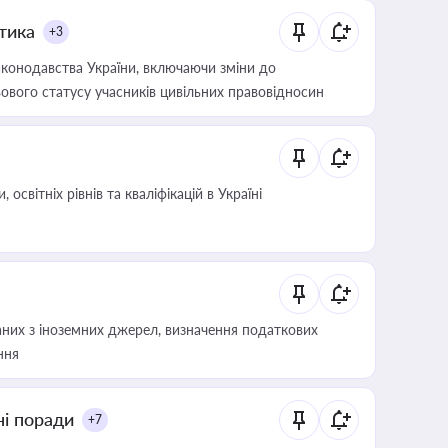
итика
+3
конодавства України, включаючи зміни до
ового статусу учасників цивільних правовідносин
світніх рівнів та кваліфікацій в Україні
аних з іноземних джерел, визначення податкових
ння
ні поради
+7