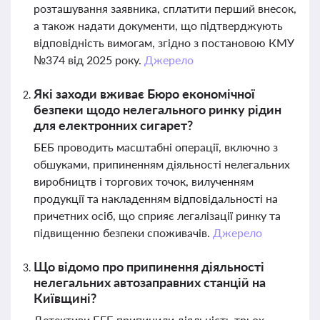
розташування заявника, сплатити перший внесок,
а також надати документи, що підтверджують
відповідність вимогам, згідно з постановою КМУ
№374 від 2025 року.
Джерело
Які заходи вживає Бюро економічної
безпеки щодо нелегального ринку рідин
для електронних сигарет?
БЕБ проводить масштабні операції, включно з
обшуками, припиненням діяльності нелегальних
виробництв і торгових точок, вилученням
продукції та накладенням відповідальності на
причетних осіб, що сприяє легалізації ринку та
підвищенню безпеки споживачів.
Джерело
Що відомо про припинення діяльності
нелегальних автозаправних станцій на
Київщині?
Детективи БЕБ припинили діяльність трьох