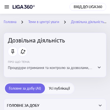
ВХІД ДО LIGA360
Головна
Теми в центрі уваги
Дозвільна діяльність
Дозвільна діяльність
ПРО ЩО ТЕМА:
Процедури отримання та контролю за дозволами,
необхідними для ведення бізнесу або виконання
певних видів робіт. Важливо слідкувати за змінами у
законодавстві, щоб уникнути порушень та
Головне за добу (AI)
Усі публікації
забезпечити відповідність вимогам регуляторних
органів
ГОЛОВНЕ ЗА ДОБУ