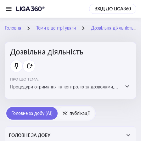
ВХІД ДО LIGA360
Головна
Теми в центрі уваги
Дозвільна діяльність
Дозвільна діяльність
ПРО ЩО ТЕМА:
Процедури отримання та контролю за дозволами,
необхідними для ведення бізнесу або виконання
певних видів робіт. Важливо слідкувати за змінами у
законодавстві, щоб уникнути порушень та
Головне за добу (AI)
Усі публікації
забезпечити відповідність вимогам регуляторних
органів
ГОЛОВНЕ ЗА ДОБУ