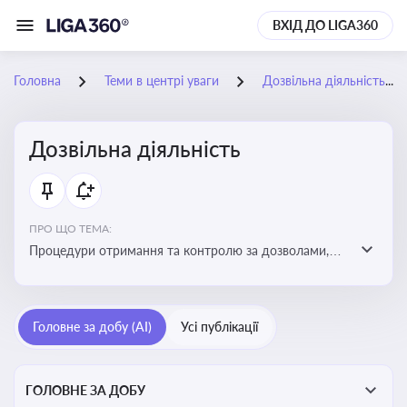
ВХІД ДО LIGA360
Головна
Теми в центрі уваги
Дозвільна діяльність
Дозвільна діяльність
ПРО ЩО ТЕМА:
Процедури отримання та контролю за дозволами,
необхідними для ведення бізнесу або виконання
певних видів робіт. Важливо слідкувати за змінами у
законодавстві, щоб уникнути порушень та
Головне за добу (AI)
Усі публікації
забезпечити відповідність вимогам регуляторних
органів
ГОЛОВНЕ ЗА ДОБУ