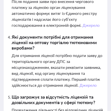
Після подання заяви про внесення чергового
платежу за ліцензію орган ліцензування
автоматично формує витяг із Єдиного реєстру
ліцензіатів і надсилає його суб’єкту
господарювання в електронній формі.
Джерело
Які документи потрібні для отримання
ліцензії на оптову торгівлю тютюновими
виробами?
Для отримання ліцензії потрібно подати заяву до
територіального органу ДПС за
місцезнаходженням, вказати реквізити заявника,
вид ліцензії, код органу ліцензування та
підтвердження сплати платежу. Перший платіж
здійснюється до отримання ліцензії.
Джерело
Що загрожує за відсутність ліцензій та
дозвільних документів у сфері тютюну?
Провадження діяльності без відповідних ліцензій