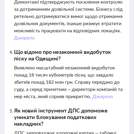
Демонтажі підтверджують посилення контролю
за дотриманням дозвільної системи. Бізнесу слід
ретельно дотримуватися вимог щодо отримання
дозвільних документів, інакше ризикує втратити
можливість працювати на відповідних локаціях.
Джерело
Що відомо про незаконний видобуток
піску на Одещині?
Виявлено масштабний незаконний видобуток
понад 18 тисяч кубометрів піску, що завдало
збитків понад 182 млн грн. Справу передано до
суду, а серед причетних – директори компаній та
мер міста, який сприяв прикриттю.
Джерело
Як новий інструмент ДПС допоможе
уникати блокування податкових
накладних?
ДПС запроваджує «дорожні карти» – таблиці