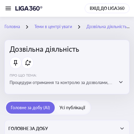
ВХІД ДО LIGA360
Головна
Теми в центрі уваги
Дозвільна діяльність
Дозвільна діяльність
ПРО ЩО ТЕМА:
Процедури отримання та контролю за дозволами,
необхідними для ведення бізнесу або виконання
певних видів робіт. Важливо слідкувати за змінами у
законодавстві, щоб уникнути порушень та
Головне за добу (AI)
Усі публікації
забезпечити відповідність вимогам регуляторних
органів
ГОЛОВНЕ ЗА ДОБУ