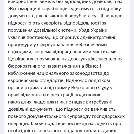
використання земель без відповідних дозволів, а на
Житомирщині службовців судитимуть за підробку
документів для незаконної вирубки лісу. Ці випадки
підкреслюють суворість відповідальності за
порушення дозвільної системи. Уряд України
ухвалив постанову, що спрощує адміністративні
процедури у сфері управління небезпечними
відходами, зокрема відпрацьованими мастилами.
Це рішення спрямоване на дерегуляцію, зменшення
бюрократичного навантаження на бізнес і
наближення національного законодавства до
європейських стандартів. Водночас податкові
органи отримали підтримку Верховного Суду у
праві відмовляти в реєстрації податкових
накладних, якщо платник не надає витребувані
дозвільні документи, що підкреслює важливість
повного документального супроводу господарських
операцій. Також податкові інспекції нагадують про
необхідність коректного подання таблиць даних