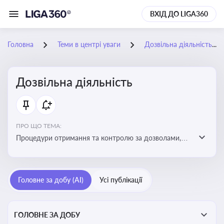
ВХІД ДО LIGA360
Головна
Теми в центрі уваги
Дозвільна діяльність
Дозвільна діяльність
ПРО ЩО ТЕМА:
Процедури отримання та контролю за дозволами,
необхідними для ведення бізнесу або виконання
певних видів робіт. Важливо слідкувати за змінами у
законодавстві, щоб уникнути порушень та
Головне за добу (AI)
Усі публікації
забезпечити відповідність вимогам регуляторних
органів
ГОЛОВНЕ ЗА ДОБУ