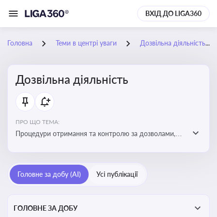
ВХІД ДО LIGA360
Головна
Теми в центрі уваги
Дозвільна діяльність
Дозвільна діяльність
ПРО ЩО ТЕМА:
Процедури отримання та контролю за дозволами,
необхідними для ведення бізнесу або виконання
певних видів робіт. Важливо слідкувати за змінами у
законодавстві, щоб уникнути порушень та
Головне за добу (AI)
Усі публікації
забезпечити відповідність вимогам регуляторних
органів
ГОЛОВНЕ ЗА ДОБУ