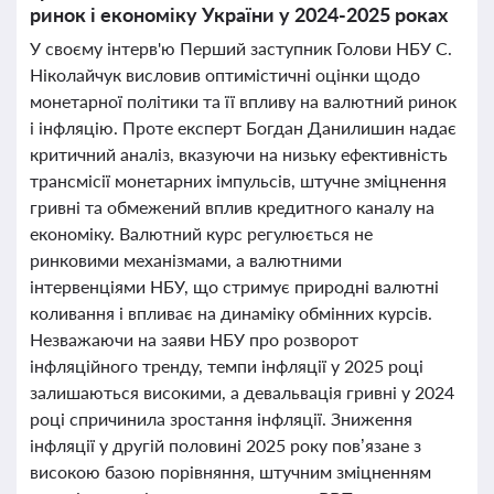
ринок і економіку України у 2024-2025 роках
У своєму інтерв'ю Перший заступник Голови НБУ С.
Ніколайчук висловив оптимістичні оцінки щодо
монетарної політики та її впливу на валютний ринок
і інфляцію. Проте експерт Богдан Данилишин надає
критичний аналіз, вказуючи на низьку ефективність
трансмісії монетарних імпульсів, штучне зміцнення
гривні та обмежений вплив кредитного каналу на
економіку. Валютний курс регулюється не
ринковими механізмами, а валютними
інтервенціями НБУ, що стримує природні валютні
коливання і впливає на динаміку обмінних курсів.
Незважаючи на заяви НБУ про розворот
інфляційного тренду, темпи інфляції у 2025 році
залишаються високими, а девальвація гривні у 2024
році спричинила зростання інфляції. Зниження
інфляції у другій половині 2025 року пов’язане з
високою базою порівняння, штучним зміцненням