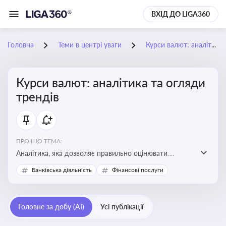
ВХІД ДО LIGA360
Головна
Теми в центрі уваги
Курси валют: аналітика та огляди трендів
Курси валют: аналітика та огляди
трендів
ПРО ЩО ТЕМА:
Аналітика, яка дозволяє правильно оцінювати
фінансові ризики та планувати витрати. Зміни в
Банківська діяльність
Фінансові послуги
курсах валют можуть вплинути на собівартість
продукції, ціни та прибутковість компанії
Головне за добу (AI)
Усі публікації