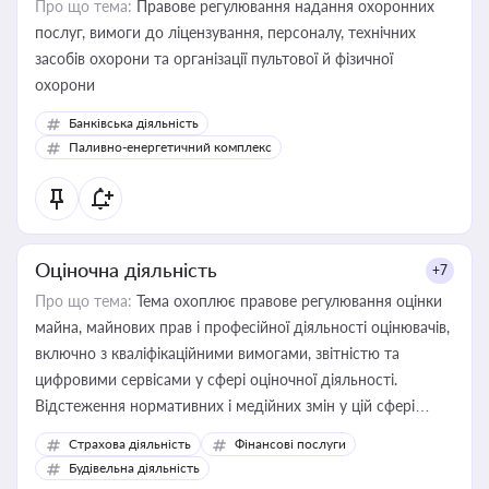
Про що тема:
Правове регулювання надання охоронних
послуг, вимоги до ліцензування, персоналу, технічних
засобів охорони та організації пультової й фізичної
охорони
Банківська діяльність
Паливно-енергетичний комплекс
Оціночна діяльність
+7
Про що тема:
Тема охоплює правове регулювання оцінки
майна, майнових прав і професійної діяльності оцінювачів,
включно з кваліфікаційними вимогами, звітністю та
цифровими сервісами у сфері оціночної діяльності.
Відстеження нормативних і медійних змін у цій сфері
корисне для власника бізнесу, керівника, юриста або
Страхова діяльність
Фінансові послуги
бухгалтера під час оподаткування, приватизації, оренди
Будівельна діяльність
державного майна, корпоративних угод і перевірки