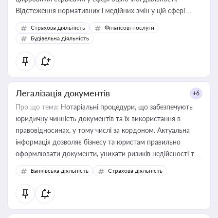
Відстеження нормативних і медійних змін у цій сфері
корисне для власника бізнесу, керівника, юриста або
Страхова діяльність
Фінансові послуги
бухгалтера під час оподаткування, приватизації, оренди
Будівельна діяльність
державного майна, корпоративних угод і перевірки
статусу суб'єктів оціночної діяльності
Легалізація документів
+6
Про що тема:
Нотаріальні процедури, що забезпечують
юридичну чинність документів та їх використання в
правовідносинах, у тому числі за кордоном. Актуальна
інформація дозволяє бізнесу та юристам правильно
оформлювати документи, уникати ризиків недійсності та
забезпечувати їх належне прийняття органами влади та
Банківська діяльність
Страхова діяльність
контрагентами