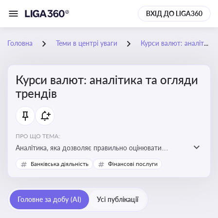
ВХІД ДО LIGA360
Головна
Теми в центрі уваги
Курси валют: аналітика та огляди трендів
Курси валют: аналітика та огляди
трендів
ПРО ЩО ТЕМА:
Аналітика, яка дозволяє правильно оцінювати
фінансові ризики та планувати витрати. Зміни в
Банківська діяльність
Фінансові послуги
курсах валют можуть вплинути на собівартість
продукції, ціни та прибутковість компанії
Головне за добу (AI)
Усі публікації