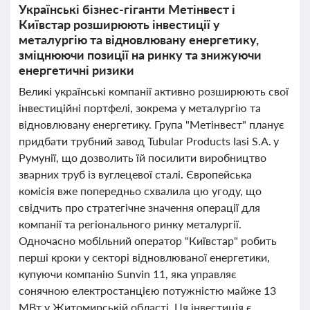
Українські бізнес-гіганти Метінвест і
Київстар розширюють інвестиції у
металургію та відновлювану енергетику,
зміцнюючи позиції на ринку та знижуючи
енергетичні ризики
Великі українські компанії активно розширюють свої
інвестиційні портфелі, зокрема у металургію та
відновлювану енергетику. Група "Метінвест" планує
придбати трубний завод Tubular Products Iasi S.A. у
Румунії, що дозволить їй посилити виробництво
зварних труб із вуглецевої сталі. Європейська
комісія вже попередньо схвалила цю угоду, що
свідчить про стратегічне значення операції для
компанії та регіонального ринку металургії.
Одночасно мобільний оператор "Київстар" робить
перші кроки у секторі відновлюваної енергетики,
купуючи компанію Sunvin 11, яка управляє
сонячною електростанцією потужністю майже 13
МВт у Житомирській області. Ця інвестиція є