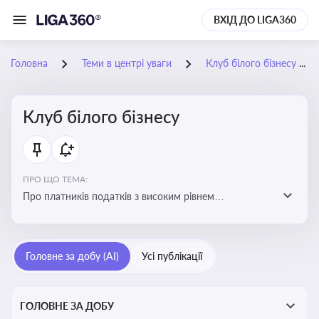
ВХІД ДО LIGA360
Головна
Теми в центрі уваги
Клуб білого бізнесу
Клуб білого бізнесу
ПРО ЩО ТЕМА:
Про платників податків з високим рівнем
добровільного дотримання податкового
законодавства
Головне за добу (AI)
Усі публікації
ГОЛОВНЕ ЗА ДОБУ