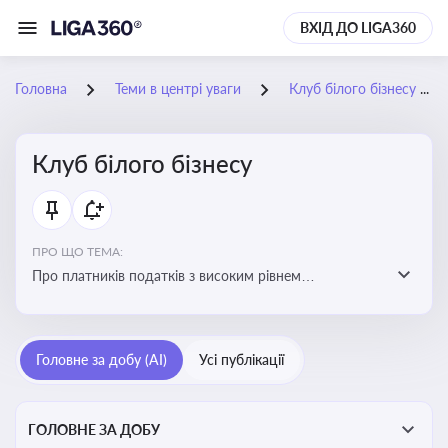
ВХІД ДО LIGA360
Головна
Теми в центрі уваги
Клуб білого бізнесу
Клуб білого бізнесу
ПРО ЩО ТЕМА:
Про платників податків з високим рівнем
добровільного дотримання податкового
законодавства
Головне за добу (AI)
Усі публікації
ГОЛОВНЕ ЗА ДОБУ