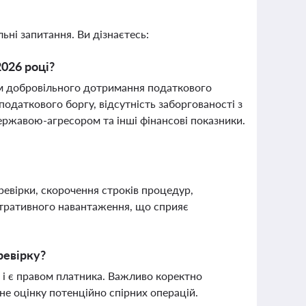
ьні запитання. Ви дізнаєтесь:
2026 році?
нем добровільного дотримання податкового
податкового боргу, відсутність заборгованості з
 державою-агресором та інші фінансові показники.
ревірки, скорочення строків процедур,
стративного навантаження, що сприяє
ревірку?
и і є правом платника. Важливо коректно
не оцінку потенційно спірних операцій.