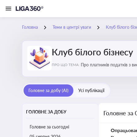
Головна
Теми в центрі уваги
Клуб білого біз
Клуб білого бізнесу
Про платників податків з 
ПРО ЩО ТЕМА:
Головне за добу (AI)
Усі публікації
ГОЛОВНЕ ЗА ДОБУ
Головне за 
Головне за сьогодні
Опрацьова
05 серпня 2026