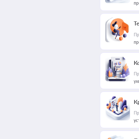
пр
T
Пр
пр
К
Пр
ух
К
Пр
ус