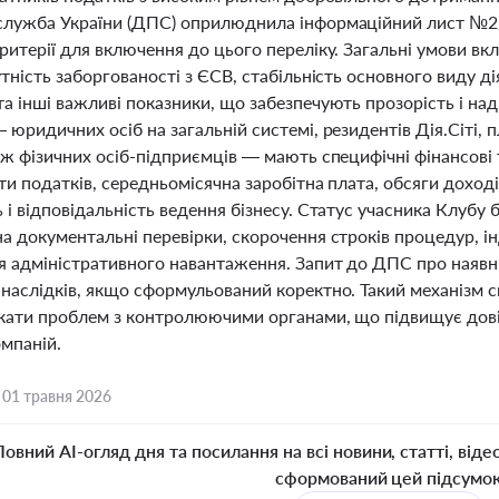
служба України (ДПС) оприлюднила інформаційний лист №2/
ритерії для включення до цього переліку. Загальні умови в
утність заборгованості з ЄСВ, стабільність основного виду ді
а інші важливі показники, що забезпечують прозорість і надій
 юридичних осіб на загальній системі, резидентів Дія.Сіті, 
ож фізичних осіб-підприємців — мають специфічні фінансові 
ти податків, середньомісячна заробітна плата, обсяги доході
 і відповідальність ведення бізнесу. Статус учасника Клубу б
а документальні перевірки, скорочення строків процедур, і
я адміністративного навантаження. Запит до ДПС про наявні 
 наслідків, якщо сформульований коректно. Такий механізм
кати проблем з контролюючими органами, що підвищує довіру
омпаній.
,
01 травня 2026
Повний AI-огляд дня та посилання на всі новини, статті, віде
сформований цей підсумо