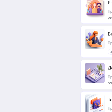
Р
Пр
ре
В
Пр
Д
Пр
зо
T
Пр