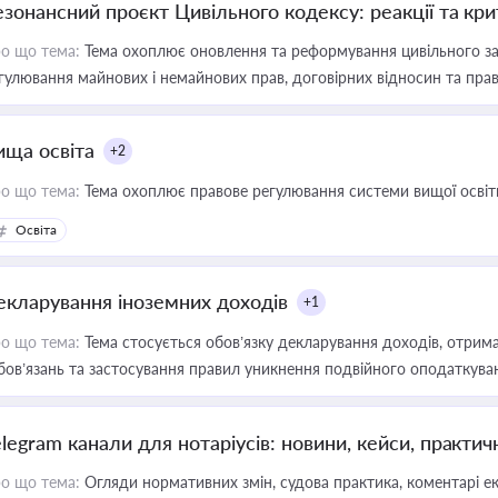
езонансний проєкт Цивільного кодексу: реакції та кр
о що тема:
Тема охоплює оновлення та реформування цивільного за
гулювання майнових і немайнових прав, договірних відносин та прав
ища освіта
+2
о що тема:
Тема охоплює правове регулювання системи вищої освіти, о
Освіта
екларування іноземних доходів
+1
о що тема:
Тема стосується обов’язку декларування доходів, отрим
бов’язань та застосування правил уникнення подвійного оподаткува
elegram канали для нотаріусів: новини, кейси, практич
о що тема:
Огляди нормативних змін, судова практика, коментарі екс