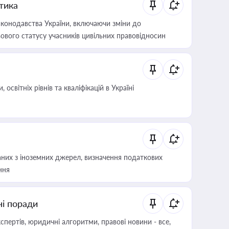
итика
конодавства України, включаючи зміни до
ового статусу учасників цивільних правовідносин
світніх рівнів та кваліфікацій в Україні
аних з іноземних джерел, визначення податкових
ння
ні поради
пертів, юридичні алгоритми, правові новини - все,