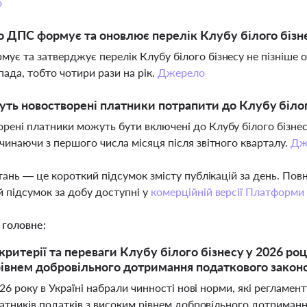
о
о ДПС формує та оновлює перелік Клубу білого бізн
ує та затверджує перелік Клубу білого бізнесу не пізніше о
пада, тобто чотири рази на рік.
Джерело
ть новостворені платники потрапити до Клубу білог
рені платники можуть бути включені до Клубу білого бізнесу
очинаючи з першого числа місяця після звітного кварталу.
Дж
тань — це короткий підсумок змісту публікацій за день. По
 підсумок за добу доступні у
комерційній версії Платформи
 головне:
критерії та переваги Клубу білого бізнесу у 2026 ро
івнем добровільного дотримання податкового закон
026 року в Україні набрали чинності нові норми, які реглам
латників податків з високим рівнем добровільного дотрима