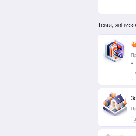
Теми, які мож
Пр
он
З
Пр