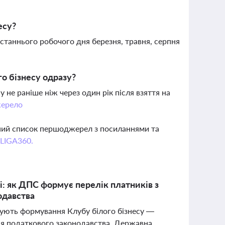
есу?
станнього робочого дня березня, травня, серпня
о бізнесу одразу?
 не раніше ніж через один рік після взяття на
ерело
вний список першоджерел з посиланнями та
 LIGA360.
ці: як ДПС формує перелік платників з
одавства
ентують формування Клубу білого бізнесу —
ння податкового законодавства. Державна