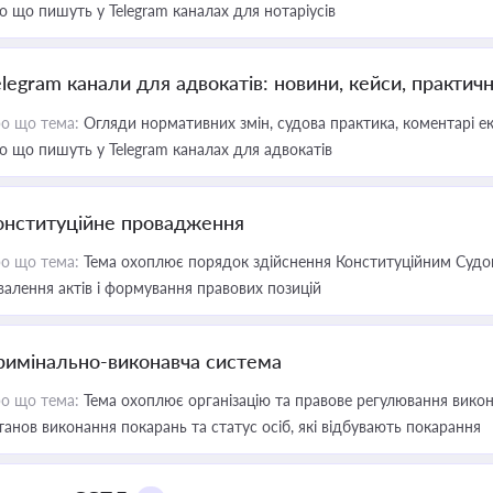
о що пишуть у Telegram каналах для нотаріусів
elegram канали для адвокатів: новини, кейси, практич
о що тема:
Огляди нормативних змін, судова практика, коментарі екс
о що пишуть у Telegram каналах для адвокатів
онституційне провадження
о що тема:
Тема охоплює порядок здійснення Конституційним Судом
валення актів і формування правових позицій
римінально-виконавча система
о що тема:
Тема охоплює організацію та правове регулювання викона
танов виконання покарань та статус осіб, які відбувають покарання