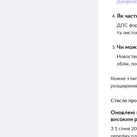
Джерел
Як част
ДПС форм
та листо
Чи можу
Новоство
облік, п
Кожне з пи
розширений
Стисло про
Оновлені 
високим р
З 1 січня 2
переліку п