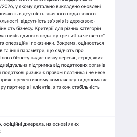
2026, у якому детально викладено оновлені
ключають відсутність значного податкового
яльності, відсутність зв’язків із державою-
ність бізнесу. Критерії для різних категорій
платників єдиного податку третьої та четвертої
та операційні показники. Зокрема, оцінюється
в та інші параметри, що свідчать про
ілого бізнесу надає низку переваг, серед яких
ндивідуальна підтримка від податкових органів
податкові ризики є правом платника і не несе
 сприяє превентивному комплаєнсу та допомагає
 партнерів і клієнтів, а також стабільність
о, офіційні джерела, на основі яких
к