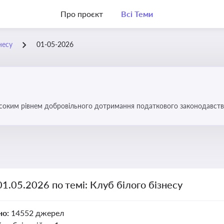
Про проєкт
Всі Теми
несу
01-05-2026
високим рівнем добровільного дотримання податкового законодавств
01.05.2026 по темі: Клуб білого бізнесу
но:
14552 джерел