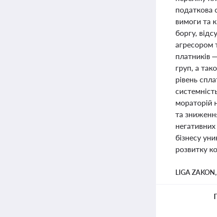
податкова 
вимоги та к
боргу, відс
агресором т
платників —
груп, а так
рівень спла
системність
мораторій н
та зниженн
негативних
бізнесу уни
розвитку к
LIGA ZAKON