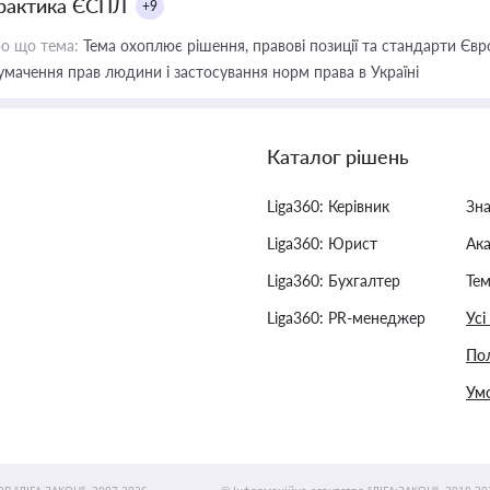
рактика ЄСПЛ
+9
о що тема:
Тема охоплює рішення, правові позиції та стандарти Євр
умачення прав людини і застосування норм права в Україні
Каталог рішень
Liga360: Керівник
Зн
Liga360: Юрист
Ак
Liga360: Бухгалтер
Тем
Liga360: PR-менеджер
Усі
Пол
Умо