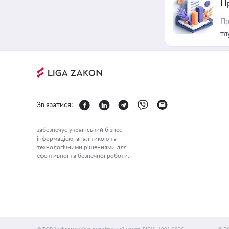
П
Пр
тл
Зв'язатися:
забезпечує український бізнес
інформацією, аналітикою та
технологічними рішеннями для
ефективної та безпечної роботи.