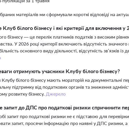
6 публікацій за 1 травня
ібраних матеріалів ми сформували короткі відповіді на актуал
 Клуб білого бізнесу і які критерії для включення у 
ого бізнесу — це перелік платників податків з високим рів
вства. У 2026 році критерії включають відсутність значного 
більність основного виду діяльності, відсутність зв’язків із
о
еваги отримують учасники Клубу білого бізнесу?
 Клубу білого бізнесу мають мораторій на документальні пе
альну підтримку від податкових органів та зниження адміні
ому розвитку бізнесу.
Джерело
 запит до ДПС про податкові ризики спричинити пе
обі запит про податкові ризики не є підставою для перевірк
ати запит, просячи інформацію про наявні у ДПС ризики, а 