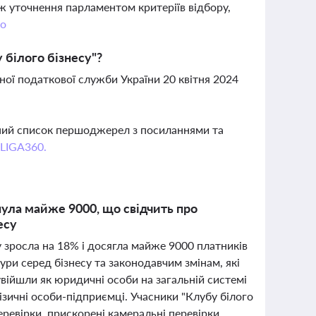
кож уточнення парламентом критеріїв відбору,
о
 білого бізнесу"?
ої податкової служби України 20 квітня 2024
вний список першоджерел з посиланнями та
 LIGA360.
гнула майже 9000, що свідчить про
есу
у зросла на 18% і досягла майже 9000 платників
ри серед бізнесу та законодавчим змінам, які
війшли як юридичні особи на загальній системі
фізичні особи-підприємці. Учасники "Клубу білого
еревірки, прискорені камеральні перевірки,