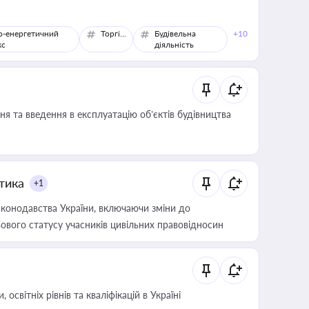
о-енергетичний
Торгівля
Будівельна
+10
кс
діяльність
я та введення в експлуатацію об’єктів будівництва
итика
+1
конодавства України, включаючи зміни до
ового статусу учасників цивільних правовідносин
світніх рівнів та кваліфікацій в Україні