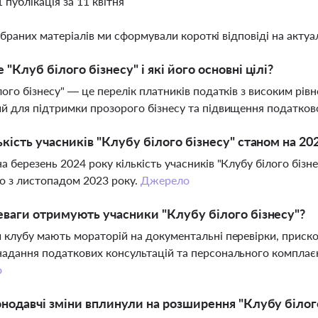
1 публікація за 11 квітня
ібраних матеріалів ми сформували короткі відповіді на актуал
 "Клуб білого бізнесу" і які його основні цілі?
лого бізнесу" — це перелік платників податків з високим рі
й для підтримки прозорого бізнесу та підвищення податкової
ькість учасників "Клубу білого бізнесу" станом на 202
а березень 2024 року кількість учасників "Клубу білого біз
о з листопадом 2023 року.
Джерело
еваги отримують учасники "Клубу білого бізнесу"?
 клубу мають мораторій на документальні перевірки, приск
адання податкових консультацій та персонального комплаєн
о
онодавчі зміни вплинули на розширення "Клубу білог