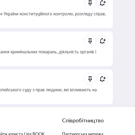
 України конституційного контролю, розгляду справ,
ння кримінальних покарань, діяльність органів і
опейського суду з прав людини, які впливають на
Співробітництво
айти юриста Liga:BOOK
Партнерська мережа