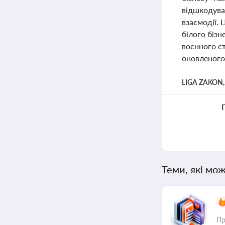
відшкодува
взаємодії. 
білого бізн
воєнного ст
оновленого 
LIGA ZAKON
Теми, які мож
Пр