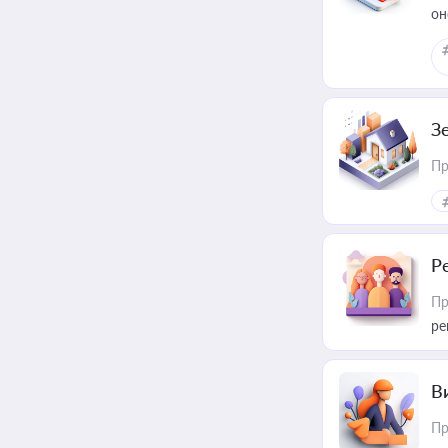
он
З
Пр
Р
Пр
ре
В
Пр