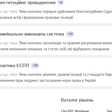
онституційне провадження
+6
о що тема:
Тема охоплює порядок здійснення Конституційним Судом
валення актів і формування правових позицій
римінально-виконавча система
+16
о що тема:
Тема охоплює організацію та правове регулювання викона
танов виконання покарань та статус осіб, які відбувають покарання
рактика ЄСПЛ
+18
о що тема:
Тема охоплює рішення, правові позиції та стандарти Євр
умачення прав людини і застосування норм права в Україні
Каталог рішень
Liga360: Керівник
Зн