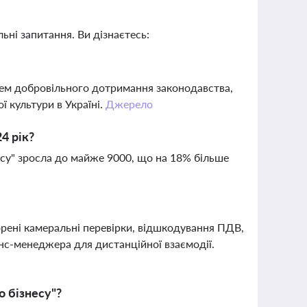
ьні запитання. Ви дізнаєтесь:
внем добровільного дотримання законодавства,
 культури в Україні.
Джерело
4 рік?
несу" зросла до майже 9000, що на 18% більше
орені камеральні перевірки, відшкодування ПДВ,
с-менеджера для дистанційної взаємодії.
о бізнесу"?