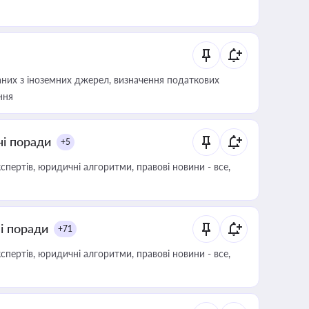
аних з іноземних джерел, визначення податкових
ння
ні поради
+5
пертів, юридичні алгоритми, правові новини - все,
ні поради
+71
пертів, юридичні алгоритми, правові новини - все,