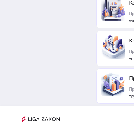
К
Пр
ух
К
Пр
ус
П
Пр
тл