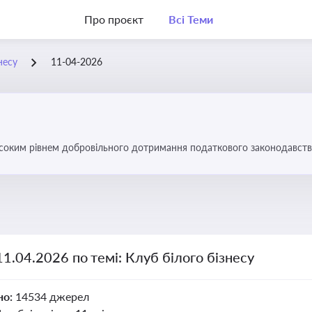
Про проєкт
Всі Теми
несу
11-04-2026
високим рівнем добровільного дотримання податкового законодавств
11.04.2026 по темі: Клуб білого бізнесу
но:
14534 джерел