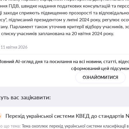
ння ПДВ, швидке надання податкових консультацій та перс
Ці заходи сприяють підвищенню прозорості та відповідальнос
есу", підписаний президентом у липні 2024 року, регулює ос
ану. Парламент також уточнив критерії відбору учасників, з
списку учасників запланована на 20 квітня 2024 року.
,
11 квітня 2026
Повний AI-огляд дня та посилання на всі новини, статті, віде
сформований цей підсумо
ОЗНАЙОМИТИСЯ
уть вас зацікавити:
Перехід української системи КВЕД до стандартів 
о що тема:
Тема охоплює перехід української системи класифікації в