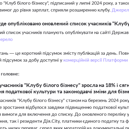
о "Клуб білого бізнесу", підписаний у липні 2024 року, а та
вимог до рівня зарплат, сприяли розширенню клубу.
Джерел
де опубліковано оновлений список учасників "Клубу
й список учасників планують опублікувати на сайті Державн
ерело
тань — це короткий підсумок змісту публікацій за день. По
 підсумок за добу доступні у
комерційній версії Платформи
 головне:
 учасників "Клубу білого бізнесу" зросла на 18% і ся
я податкової культури та законодавчі зміни для бізн
часників "Клубу білого бізнесу" станом на березень 2024 рок
е зростання відбулося завдяки підвищенню податкової культу
 вимоги для включення до списку. До оновленого переліку у
ня, так і резиденти Дія.City, платники єдиного податку та 
ють низку переваг, серед яких мораторій на документальні п