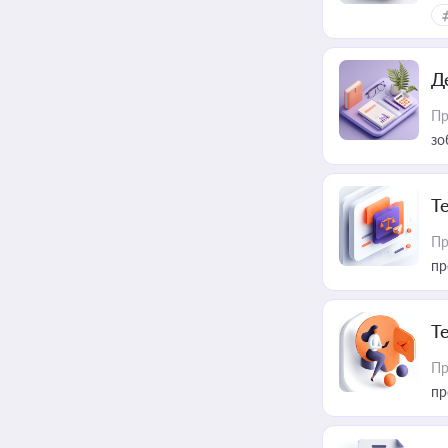
Д
Пр
зо
T
Пр
пр
T
Пр
пр