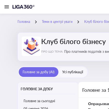
Головна
Теми в центрі уваги
Клуб білого біз
Клуб білого бізнесу
Про платників податків з 
ПРО ЩО ТЕМА:
Головне за добу (AI)
Усі публікації
ГОЛОВНЕ ЗА ДОБУ
Головне за 
Головне за сьогодні
Опрацьова
05 серпня 2026