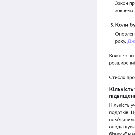
Закон пр
зокрема 
Коли бу
Оновлени
року.
Дж
Кожне з пи
розширений
Стисло про
Кількість
підвищенн
Кількість у
податків. Ц
пом’якшили
оподаткуван
бізнесу" ма