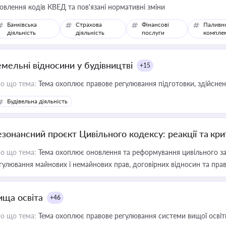
овлення кодів КВЕД та пов'язані нормативні зміни
Банківська
Страхова
Фінансові
Паливн
діяльність
діяльність
послуги
компле
емельні відносини у будівництві
+15
о що тема:
Тема охоплює правове регулювання підготовки, здійсненн
Будівельна діяльність
езонансний проєкт Цивільного кодексу: реакції та кр
о що тема:
Тема охоплює оновлення та реформування цивільного за
гулювання майнових і немайнових прав, договірних відносин та прав
ища освіта
+46
о що тема:
Тема охоплює правове регулювання системи вищої освіти, о