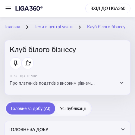
ВХІД ДО LIGA360
Головна
Теми в центрі уваги
Клуб білого бізнесу
Клуб білого бізнесу
ПРО ЩО ТЕМА:
Про платників податків з високим рівнем
добровільного дотримання податкового
законодавства
Головне за добу (AI)
Усі публікації
ГОЛОВНЕ ЗА ДОБУ