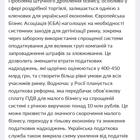
Проблема штучного дроблення бізнесу, особливо у
сфері роздрібної торгівлі, залишається однією з
ключових для української економіки. Європейська
Бізнес Асоціація (ЄБА) наголошує на необхідності
системних заходів для детінізації ринку, зокрема
через заборону використання спрощеної системи
оподаткування для великих груп компаній та
запровадження штрафів за зловживання. Це
дозволить зменшити втрати податкових
надходжень, які щорічно оцінюються у 400-450
млрд грн, та створити більш рівні умови для всіх
учасників ринку. Водночас у Росії планується
податкова реформа, яка передбачає обов’язкову
сплату ПДВ для малого бізнесу на спрощеній
системі з річною виручкою понад 10 млн рублів. Це
може призвести до значного скорочення малого
бізнесу, переходу в тіньову економіку та зниження
податкових надходжень. Українська податкова
служба також викрила схему ухилення від податків