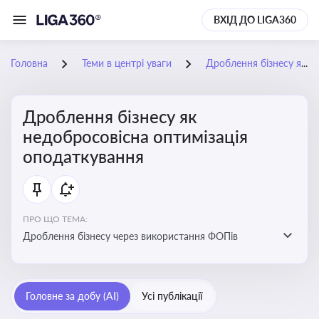
ВХІД ДО LIGA360
Головна
Теми в центрі уваги
Дроблення бізнесу як недобросовісна оптимізація оподаткування
Дроблення бізнесу як
недобросовісна оптимізація
оподаткування
ПРО ЩО ТЕМА:
Дроблення бізнесу через використання ФОПів
Головне за добу (AI)
Усі публікації