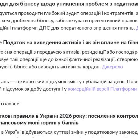
ади для бізнесу щодо уникнення проблем з податко
ується проводити глибокий аудит операцій і контрагентів, а
схем дроблення бізнесу, забезпечувати превентивний правов
ційні платформи ДПС для оперативного вирішення питань.
 Податок на виведення активів і як він вплине на біз
ок на операції з передачею активів, резиденції або господарс
вує такі операції ще до їхньої фактичної реалізації, створю
ують бізнес або виводять активи за кордон.
Джерело
тань — це короткий підсумок змісту публікацій за день. По
 підсумок за добу доступні у
комерційній версії Платформи
 головне:
ткові правила в Україні 2026 року: посилення контр
інансовому моніторингу банків
 в Україні відбуваються суттєві зміни у податковому законо