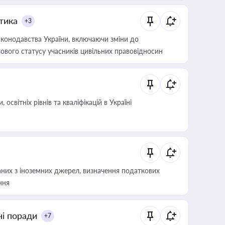
итика
+3
конодавства України, включаючи зміни до
ового статусу учасників цивільних правовідносин
світніх рівнів та кваліфікацій в Україні
аних з іноземних джерел, визначення податкових
ння
ні поради
+7