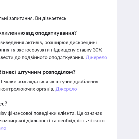
ьні запитання. Ви дізнаєтесь:
ухиленню від оподаткування?
виведення активів, розширює дискреційні
ння та застосовувати підвищену ставку 30%.
звести до подвійного оподаткування.
Джерело
бізнесі штучним розподілом?
ОП може розглядатися як штучне дроблення
и контролюючих органів.
Джерело
ес?
зу фінансової поведінки клієнта. Це означає
ємницької діяльності та необхідність чіткого
ело