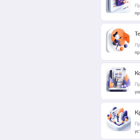
Пр
пр
T
Пр
пр
К
Пр
ух
К
Пр
ус