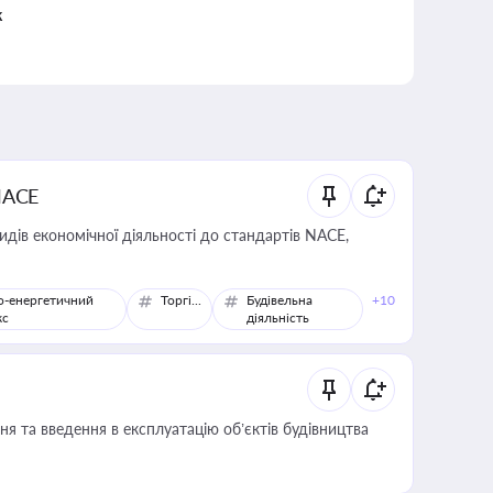
к
NACE
идів економічної діяльності до стандартів NACE,
о-енергетичний
Торгівля
Будівельна
+10
кс
діяльність
я та введення в експлуатацію об’єктів будівництва