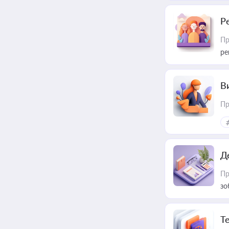
Р
Пр
ре
В
Пр
Д
Пр
зо
T