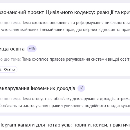
езонансний проєкт Цивільного кодексу: реакції та кр
о що тема:
Тема охоплює оновлення та реформування цивільного за
гулювання майнових і немайнових прав, договірних відносин та прав
ища освіта
+45
о що тема:
Тема охоплює правове регулювання системи вищої освіти, о
Освіта
екларування іноземних доходів
+6
о що тема:
Тема стосується обов’язку декларування доходів, отрим
бов’язань та застосування правил уникнення подвійного оподаткува
elegram канали для нотаріусів: новини, кейси, практич