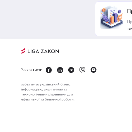
П
Пр
тл
Зв'язатися:
забезпечує український бізнес
інформацією, аналітикою та
технологічними рішеннями для
ефективної та безпечної роботи.