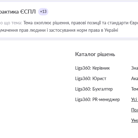
рактика ЄСПЛ
+13
о що тема:
Тема охоплює рішення, правові позиції та стандарти Євр
умачення прав людини і застосування норм права в Україні
Каталог рішень
Liga360: Керівник
Зн
Liga360: Юрист
Ак
Liga360: Бухгалтер
Тем
Liga360: PR-менеджер
Усі
Пол
Умо