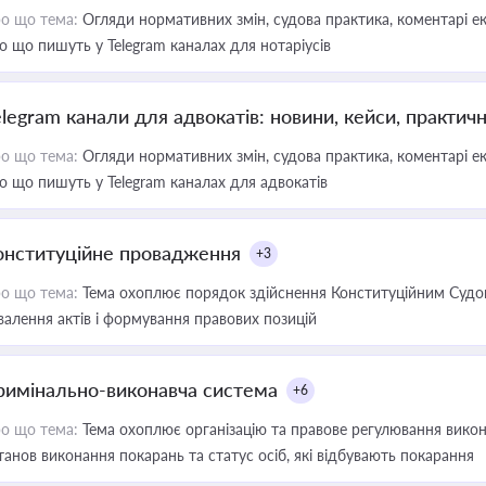
о що тема:
Огляди нормативних змін, судова практика, коментарі екс
о що пишуть у Telegram каналах для нотаріусів
elegram канали для адвокатів: новини, кейси, практич
о що тема:
Огляди нормативних змін, судова практика, коментарі екс
о що пишуть у Telegram каналах для адвокатів
онституційне провадження
+3
о що тема:
Тема охоплює порядок здійснення Конституційним Судом
валення актів і формування правових позицій
римінально-виконавча система
+6
о що тема:
Тема охоплює організацію та правове регулювання викона
танов виконання покарань та статус осіб, які відбувають покарання