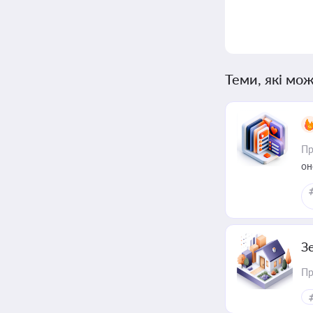
Теми, які мож
Пр
он
З
Пр