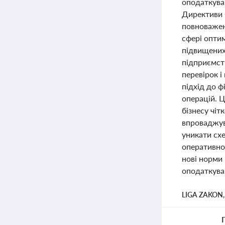
оподаткува
Директиви 
повноважен
сфері опти
підвищених
підприємст
перевірок 
підхід до ф
операцій. 
бізнесу чі
впроваджув
уникати сх
оперативно
нові норми 
оподаткуван
LIGA ZAKON