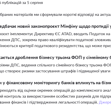
6 публікацій за 5 серпня
ібраних матеріалів ми сформували короткі відповіді на актуал
дбачає новий законопроєкт Мінфіну щодо протидії 
оєкт імплементує Директиву ЄС ATAD, вводить Податок на 
ення ДПС, зокрема право кваліфікувати податкові зловжива
інюються критерії податкового резидентства, що може при
ається дроблення бізнесу трьома ФОП у сімейному 
ріями ДПС, ведення спільного сімейного бізнесу трьома Ф
 що створює ризики застосування штрафів і підвищеної уваг
и у фінансовому моніторингу банків вплинуть на бізн
реходять від оцінки окремих операцій до комплексного аналі
й контроль за використанням особистих рахунків для підпри
ання фінансів і підтвердження легальності операцій.
Джер