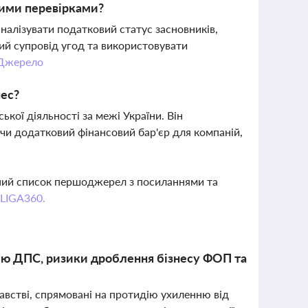
вими перевірками?
налізувати податковий статус засновників,
ий супровід угод та використовувати
Джерело
нес?
ької діяльності за межі України. Він
ючи додатковий фінансовий бар'єр для компаній,
вний список першоджерел з посиланнями та
 LIGA360.
олю ДПС, ризики дроблення бізнесу ФОП та
давстві, спрямовані на протидію ухиленню від