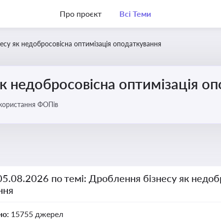
Про проєкт
Всі Теми
есу як недобросовісна оптимізація оподаткування
к недобросовісна оптимізація о
икористання ФОПів
05.08.2026 по темі: Дроблення бізнесу як недоб
ння
но:
15755 джерел