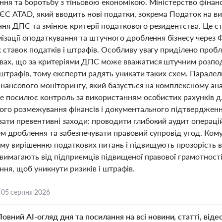
ння та боротьбу з тіньовою економікою. Міністерство фінан
ЄС ATAD, який вводить нові податки, зокрема Податок на ви
ня ДПС та змінює критерії податкового резидентства. Це ст
мізації оподаткування та штучного дроблення бізнесу через
 ставок податків і штрафів. Особливу увагу приділено проб
вах, що за критеріями ДПС може вважатися штучним розпод
і штрафів, тому експерти радять уникати таких схем. Парале
інансового моніторингу, який базується на комплексному анал
Це посилює контроль за використанням особистих рахунків дл
ткого розмежування фінансів і документального підтвердженн
ати превентивні заходи: проводити глибокий аудит операцій,
ем дроблення та забезпечувати правовий супровід угод. Ко
му вирішенню податкових питань і підвищують прозорість в
вимагають від підприємців підвищеної правової грамотності
ня, щоб уникнути ризиків і штрафів.
,
05 серпня 2026
Повний AI-огляд дня та посилання на всі новини, статті, віде