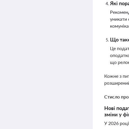
Які пор
Рекоменд
уникати 
комуніка
Що таке
Це подат
оподатко
що релок
Кожне з пи
розширений
Стисло про
Нові пода
зміни у ф
У 2026 році