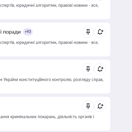
пертів, юридичні алгоритми, правові новини - все,
ні поради
+93
пертів, юридичні алгоритми, правові новини - все,
 України конституційного контролю, розгляду справ,
ння кримінальних покарань, діяльність органів і