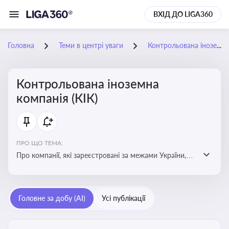
ВХІД ДО LIGA360
Головна
Теми в центрі уваги
Контрольована іноземна компанія (КІК)
Контрольована іноземна
компанія (КІК)
ПРО ЩО ТЕМА:
Про компанії, які зареєстровані за межами України,
але знаходяться під контролем українських
резидентів. КІК повинні звітувати перед податковими
органами України щодо своїх доходів і витрат
Головне за добу (AI)
Усі публікації