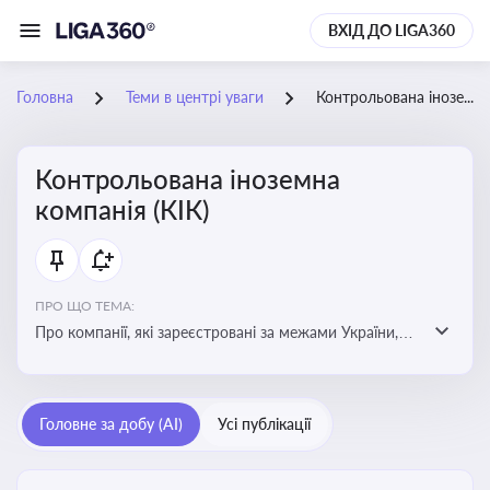
ВХІД ДО LIGA360
Головна
Теми в центрі уваги
Контрольована іноземна компанія (КІК)
Контрольована іноземна
компанія (КІК)
ПРО ЩО ТЕМА:
Про компанії, які зареєстровані за межами України,
але знаходяться під контролем українських
резидентів. КІК повинні звітувати перед податковими
органами України щодо своїх доходів і витрат
Головне за добу (AI)
Усі публікації