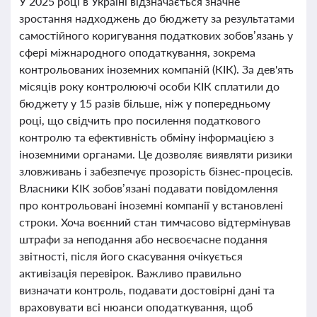
У 2025 році в Україні відзначається значне
зростання надходжень до бюджету за результатами
самостійного коригування податкових зобов’язань у
сфері міжнародного оподаткування, зокрема
контрольованих іноземних компаній (КІК). За дев'ять
місяців року контролюючі особи КІК сплатили до
бюджету у 15 разів більше, ніж у попередньому
році, що свідчить про посилення податкового
контролю та ефективність обміну інформацією з
іноземними органами. Це дозволяє виявляти ризики
зловживань і забезпечує прозорість бізнес-процесів.
Власники КІК зобов’язані подавати повідомлення
про контрольовані іноземні компанії у встановлені
строки. Хоча воєнний стан тимчасово відтермінував
штрафи за неподання або несвоєчасне подання
звітності, після його скасування очікується
активізація перевірок. Важливо правильно
визначати контроль, подавати достовірні дані та
враховувати всі нюанси оподаткування, щоб