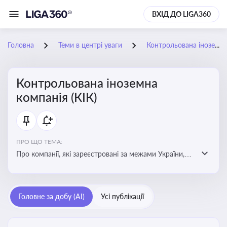
ВХІД ДО LIGA360
Головна
Теми в центрі уваги
Контрольована іноземна компанія (КІК)
Контрольована іноземна
компанія (КІК)
ПРО ЩО ТЕМА:
Про компанії, які зареєстровані за межами України,
але знаходяться під контролем українських
резидентів. КІК повинні звітувати перед податковими
органами України щодо своїх доходів і витрат
Головне за добу (AI)
Усі публікації