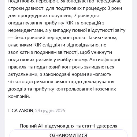
податкових перевірок. Законодавство передбачає
строки давності для податкових процедур: 3 роки
для процедурних порушень, 7 років для
оподаткування прибутку КІК та операцій з
нерезидентами, а у випадку повної відсутності звіту
— безстроковий період контролю. Таким чином,
власникам КІК слід діяти відповідально, не
зволікати з поданням звітності, щоб уникнути
податкових ризиків у майбутньому. Антиофшорні
правила та податковий контроль залишаються
актуальними, а законодавчі норми вимагають
чіткого дотримання вимог щодо декларування
доходів та прибутку контрольованих іноземних
компаній.
LIGA ZAKON,
24 грудня 2025
Повний AI-підсумок дня та статті-джерела
ОЗНАЙОМИТИСЯ