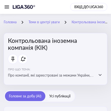
ВХІД ДО LIGA360
Головна
Теми в центрі уваги
Контрольована іноземна компанія (КІК)
Контрольована іноземна
компанія (КІК)
ПРО ЩО ТЕМА:
Про компанії, які зареєстровані за межами України,
але знаходяться під контролем українських
резидентів. КІК повинні звітувати перед податковими
органами України щодо своїх доходів і витрат
Головне за добу (AI)
Усі публікації