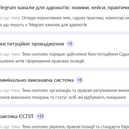
elegram канали для адвокатів: новини, кейси, практич
о що тема:
Огляди нормативних змін, судова практика, коментарі екс
о що пишуть у Telegram каналах для адвокатів
онституційне провадження
+3
о що тема:
Тема охоплює порядок здійснення Конституційним Судом
валення актів і формування правових позицій
римінально-виконавча система
+6
о що тема:
Тема охоплює організацію та правове регулювання викона
танов виконання покарань та статус осіб, які відбувають покарання
рактика ЄСПЛ
+13
о що тема:
Тема охоплює рішення, правові позиції та стандарти Євр