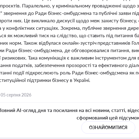
 проєктів. Паралельно, у кримінальному провадженні щодо 
 звернення до Ради бізнес-омбудсмена та публічні заяви пі
роти них. Це викликало дискусії щодо меж захисту бізнесу, с
 у конфліктних ситуаціях. Зокрема, публічне звернення дир
ься як можливий тиск на слідство, що ставить під питання б
них норм. Також відбулася онлайн-зустріч представників Гол
и Ради бізнес-омбудсмена, де обговорювалися питання, викл
ї ризикових. Така комунікація є важливим інструментом для
ання податків, забезпечення прозорості та ефективного діа
танні події підкреслюють роль Ради бізнес-омбудсмена як п
ституційної підтримки бізнесу в Україні.
,
05 серпня 2026
Повний AI-огляд дня та посилання на всі новини, статті, віде
сформований цей підсумо
ОЗНАЙОМИТИСЯ