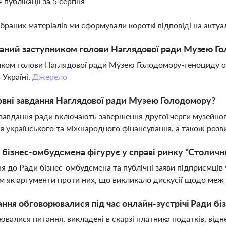
4 публікації за 5 серпня
ібраних матеріалів ми сформували короткі відповіді на актуал
раний заступником голови Наглядової ради Музею Г
иком голови Наглядової ради Музею Голодомору-геноциду 
 Україні.
Джерело
овні завдання Наглядової ради Музею Голодомору?
завдання ради включають завершення другої черги музейного
я українського та міжнародного фінансування, а також розви
 бізнес-омбудсмена фігурує у справі ринку "Столичн
я до Ради бізнес-омбудсмена та публічні заяви підприємців 
м як аргументи проти них, що викликало дискусії щодо меж 
ання обговорювалися під час онлайн-зустрічі Ради 
валися питання, викладені в скарзі платника податків, відн