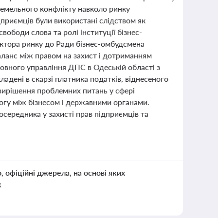
земельного конфлікту навколо ринку
дприємців були використані слідством як
вободи слова та ролі інституції бізнес-
ектора ринку до Ради бізнес-омбудсмена
аланс між правом на захист і дотриманням
овного управління ДПС в Одеській області з
адені в скарзі платника податків, віднесеного
 вирішення проблемних питань у сфері
логу між бізнесом і державними органами.
осередника у захисті прав підприємців та
о, офіційні джерела, на основі яких
к