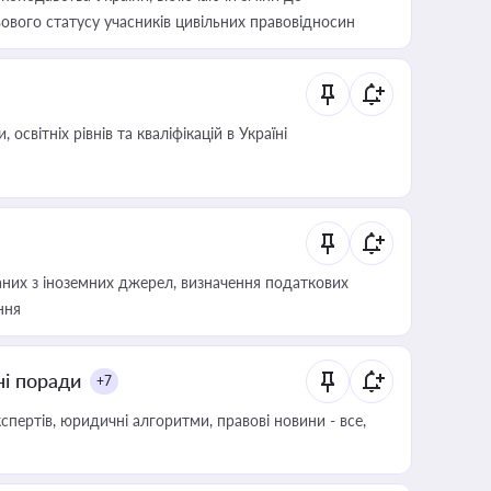
ового статусу учасників цивільних правовідносин
світніх рівнів та кваліфікацій в Україні
аних з іноземних джерел, визначення податкових
ння
ні поради
+7
пертів, юридичні алгоритми, правові новини - все,