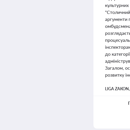
культурних
"Столичний"
аргументи п
омбудсмена
розглядаєт
процесуаль
інспекторам
до категорі
адмініструв
Загалом, ос
розвитку ін
LIGA ZAKON