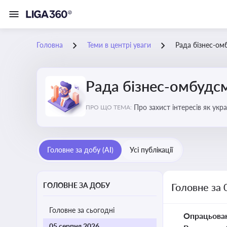
Головна
Теми в центрі уваги
Рада бізнес-ом
Рада бізнес-омбудс
Про захист інтересів як укр
ПРО ЩО ТЕМА:
практики
Головне за добу (AI)
Усі публікації
ГОЛОВНЕ ЗА ДОБУ
Головне за 
Головне за сьогодні
Опрацьова
05 серпня 2026