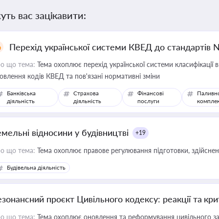
уть вас зацікавити:
Перехід української системи КВЕД до стандартів 
о що тема:
Тема охоплює перехід української системи класифікації в
овлення кодів КВЕД та пов'язані нормативні зміни
Банківська
Страхова
Фінансові
Паливн
діяльність
діяльність
послуги
компле
емельні відносини у будівництві
+19
о що тема:
Тема охоплює правове регулювання підготовки, здійсненн
Будівельна діяльність
езонансний проєкт Цивільного кодексу: реакції та кр
о що тема:
Тема охоплює оновлення та реформування цивільного за