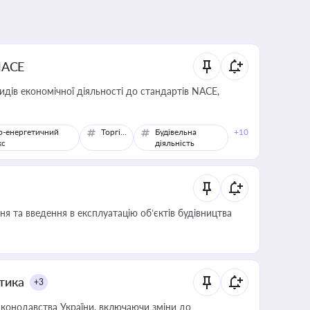
NACE
идів економічної діяльності до стандартів NACE,
о-енергетичний
Торгівля
Будівельна
+10
кс
діяльність
я та введення в експлуатацію об’єктів будівництва
итика
+3
конодавства України, включаючи зміни до