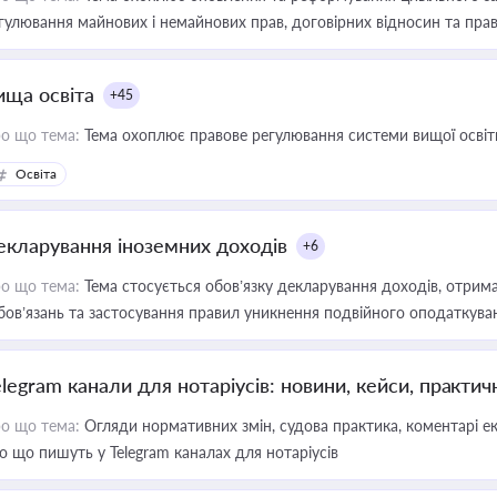
гулювання майнових і немайнових прав, договірних відносин та прав
ища освіта
+45
о що тема:
Тема охоплює правове регулювання системи вищої освіти, о
Освіта
екларування іноземних доходів
+6
о що тема:
Тема стосується обов’язку декларування доходів, отрим
бов’язань та застосування правил уникнення подвійного оподаткува
elegram канали для нотаріусів: новини, кейси, практич
о що тема:
Огляди нормативних змін, судова практика, коментарі екс
о що пишуть у Telegram каналах для нотаріусів