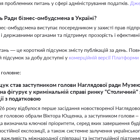
я проблемних питань у сфері адміністрування податків.
Дже
ь Ради бізнес-омбудсмена в Україні?
нес-омбудсмена виступає посередником у захисті прав підпр
 і державними органами та підтримує прозорість і ефективні
тань — це короткий підсумок змісту публікацій за день. По
 підсумок за добу доступні у
комерційній версії Платформи
 головне:
ук став заступником голови Наглядової ради Музею 
а фігурує у кримінальній справі ринку "Столичний" я
ії з податковою
026 року відбулося перше засідання новоствореної Наглядов
де головою обрали Віктора Ющенка, а заступником голови –
да визначила ключові пріоритети, серед яких завершення буд
остійної експозиції, а також системне залучення українськ
важливість міжнародної співпраці та інституційної підтримк