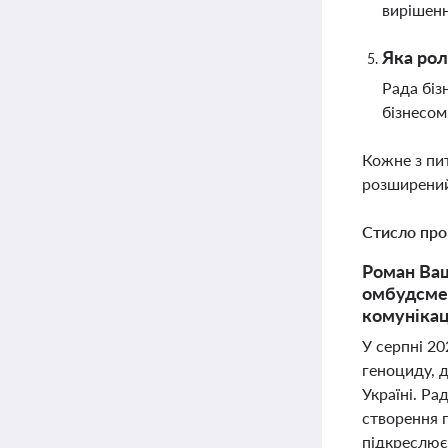
вирішенн
Яка рол
Рада біз
бізнесом
Кожне з пи
розширений
Стисло про
Роман Ващ
омбудсмен
комунікац
У серпні 2
геноциду, 
Україні. Ра
створення п
підкреслює 