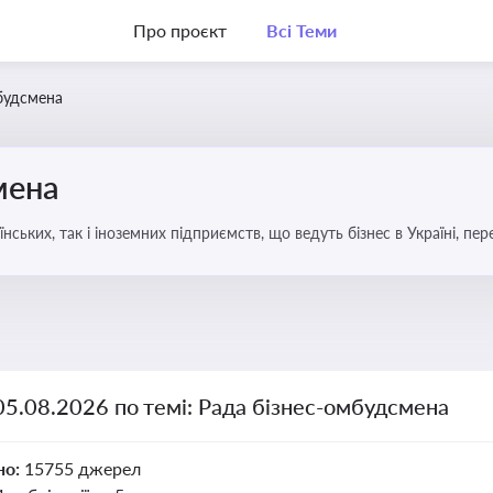
Про проєкт
Всі Теми
будсмена
мена
аїнських, так і іноземних підприємств, що ведуть бізнес в Україні, пе
05.08.2026 по темі: Рада бізнес-омбудсмена
но:
15755 джерел