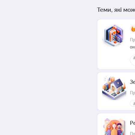
Теми, які мож
Пр
он
З
Пр
Р
Пр