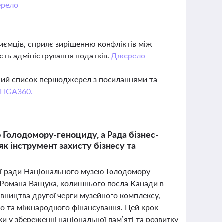
рело
иємців, сприяє вирішенню конфліктів між
сть адміністрування податків.
Джерело
вний список першоджерел з посиланнями та
 LIGA360.
Голодомору-геноциду, а Рада бізнес-
к інструмент захисту бізнесу та
ої ради Національного музею Голодомору-
 Романа Ващука, колишнього посла Канади в
івництва другої черги музейного комплексу,
ого та міжнародного фінансування. Цей крок
и у збереженні національної пам’яті та розвитку