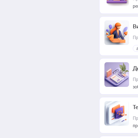
ре
В
Пр
Д
Пр
зо
T
Пр
пр