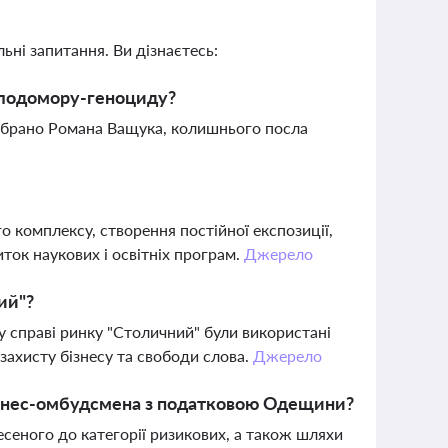
ьні запитання. Ви дізнаєтесь:
олодомору-геноциду?
обрано Романа Ващука, колишнього посла
 комплексу, створення постійної експозиції,
ток наукових і освітніх програм.
Джерело
ий"?
у справі ринку "Столичний" були використані
захисту бізнесу та свободи слова.
Джерело
бізнес-омбудсмена з податковою Одещини?
есеного до категорії ризикових, а також шляхи