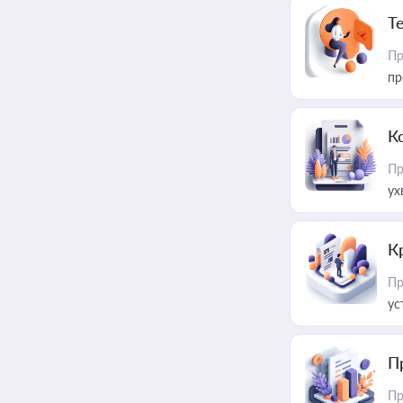
T
Пр
пр
К
Пр
ух
К
Пр
ус
П
Пр