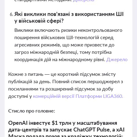
Які виклики пов'язані з використанням ШІ
у військовій сфері?
Виклики включають ризики неконтрольованого
поширення військових ШІ-технологій серед
агресивних режимів, що може призвести до
загроз міжнародній безпеці, тому потрібна
координація дій на міжнародному рівні.
Джерело
Кожне з питань — це короткий підсумок змісту
публікацій за день. Повний список першоджерел з
посиланнями та розширений підсумок за добу
доступні у
комерційній версії Платформи LIGA360.
Стисло про головне:
OpenAI інвестує $1 трлн у масштабування
дата-центрів та запускає ChatGPT Pulse, а xAI
Маска подала позов за крадіжку технологій: