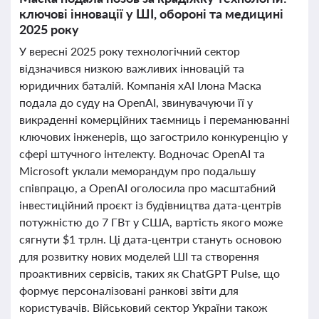
ключові інновації у ШІ, обороні та медицині
2025 року
У вересні 2025 року технологічний сектор
відзначився низкою важливих інновацій та
юридичних баталій. Компанія xAI Ілона Маска
подала до суду на OpenAI, звинувачуючи її у
викраденні комерційних таємниць і переманюванні
ключових інженерів, що загострило конкуренцію у
сфері штучного інтелекту. Водночас OpenAI та
Microsoft уклали меморандум про подальшу
співпрацю, а OpenAI оголосила про масштабний
інвестиційний проєкт із будівництва дата-центрів
потужністю до 7 ГВт у США, вартість якого може
сягнути $1 трлн. Ці дата-центри стануть основою
для розвитку нових моделей ШІ та створення
проактивних сервісів, таких як ChatGPT Pulse, що
формує персоналізовані ранкові звіти для
користувачів. Військовий сектор України також