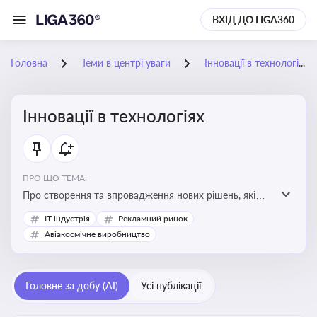
ВХІД ДО LIGA360
Головна
Теми в центрі уваги
Інновації в технологіях
Інновації в технологіях
ПРО ЩО ТЕМА:
Про створення та впровадження нових рішень, які
покращують ефективність, функціональність або
IT-індустрія
Рекламний ринок
можливості технологічних продуктів і процесів.
Авіакосмічне виробництво
Штучний інтелект та його використання
Головне за добу (AI)
Усі публікації