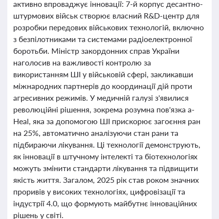
активно впроваджує інновації: 7-й корпус десантно-
штурмових військ створює власний R&D-центр для
розробки передових військових технологій, включно
з безпілотниками та системами радіоелектронної
боротьби. Міністр закордонних справ України
наголосив на важливості контролю за
використанням ШІ у військовій сфері, закликавши
міжнародних партнерів до координації дій проти
агресивних режимів. У медичній галузі з'явилися
революційні рішення, зокрема розумна пов'язка a-
Heal, яка за допомогою ШІ прискорює загоєння ран
на 25%, автоматично аналізуючи стан рани та
підбираючи лікування. Ці технології демонструють,
як інновації в штучному інтелекті та біотехнологіях
можуть змінити стандарти лікування та підвищити
якість життя. Загалом, 2025 рік став роком значних
проривів у високих технологіях, цифровізації та
індустрії 4.0, що формують майбутнє інноваційних
рішень у світі.