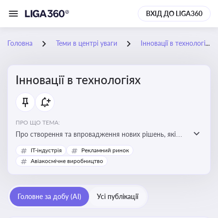
ВХІД ДО LIGA360
Головна
Теми в центрі уваги
Інновації в технологіях
Інновації в технологіях
ПРО ЩО ТЕМА:
Про створення та впровадження нових рішень, які
покращують ефективність, функціональність або
IT-індустрія
Рекламний ринок
можливості технологічних продуктів і процесів.
Авіакосмічне виробництво
Штучний інтелект та його використання
Головне за добу (AI)
Усі публікації