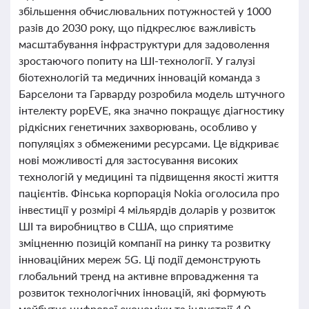
збільшення обчислювальних потужностей у 1000
разів до 2030 року, що підкреслює важливість
масштабування інфраструктури для задоволення
зростаючого попиту на ШІ-технології. У галузі
біотехнологій та медичних інновацій команда з
Барселони та Гарварду розробила модель штучного
інтелекту popEVE, яка значно покращує діагностику
рідкісних генетичних захворювань, особливо у
популяціях з обмеженими ресурсами. Це відкриває
нові можливості для застосування високих
технологій у медицині та підвищення якості життя
пацієнтів. Фінська корпорація Nokia оголосила про
інвестиції у розмірі 4 мільярдів доларів у розвиток
ШІ та виробництво в США, що сприятиме
зміцненню позицій компанії на ринку та розвитку
інноваційних мереж 5G. Ці події демонструють
глобальний тренд на активне впровадження та
розвиток технологічних інновацій, які формують
майбутнє цифрової економіки та індустрії 4.0.