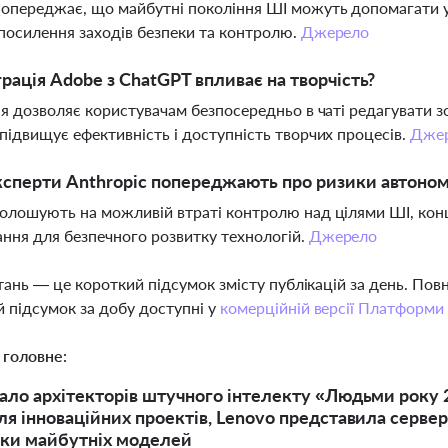
опереджає, що майбутні покоління ШІ можуть допомагати у 
посилення заходів безпеки та контролю.
Джерело
грація Adobe з ChatGPT впливає на творчість?
ія дозволяє користувачам безпосередньо в чаті редагувати 
підвищує ефективність і доступність творчих процесів.
Дже
сперти Anthropic попереджають про ризики автоно
олошують на можливій втраті контролю над цілями ШІ, конц
ння для безпечного розвитку технологій.
Джерело
тань — це короткий підсумок змісту публікацій за день. По
 підсумок за добу доступні у
комерційній версії Платформи
 головне:
ало архітекторів штучного інтелекту «Людьми року 2
ля інноваційних проектів, Lenovo представила серве
ики майбутніх моделей