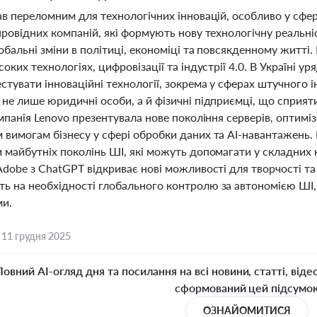
ав переломним для технологічних інновацій, особливо у сфе
провідних компаній, які формують нову технологічну реальн
обальні зміни в політиці, економіці та повсякденному житті
соких технологіях, цифровізації та індустрії 4.0. В Україні у
стувати інноваційні технології, зокрема у сферах штучного 
не лише юридичні особи, а й фізичні підприємці, що сприяти
омпанія Lenovo презентувала нове покоління серверів, оптимі
 вимогам бізнесу у сфері обробки даних та AI-навантажень
 майбутніх поколінь ШІ, які можуть допомагати у складних кі
Adobe з ChatGPT відкриває нові можливості для творчості та
ь на необхідності глобального контролю за автономією ШІ,
ми.
,
11 грудня 2025
Повний AI-огляд дня та посилання на всі новини, статті, віде
сформований цей підсумо
ОЗНАЙОМИТИСЯ