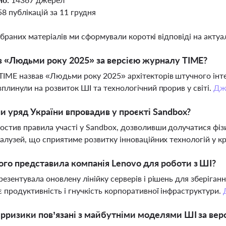
58 публікацій за 11 грудня
ібраних матеріалів ми сформували короткі відповіді на актуал
в «Людьми року 2025» за версією журналу TIME?
IME назвав «Людьми року 2025» архітекторів штучного інтел
вплинули на розвиток ШІ та технологічний прорив у світі.
Дж
ни уряд України впровадив у проєкті Sandbox?
остив правила участі у Sandbox, дозволивши долучатися ф
галузей, що сприятиме розвитку інноваційних технологій у кр
го представила компанія Lenovo для роботи з ШІ?
резентувала оновлену лінійку серверів і рішень для зберіга
 продуктивність і гнучкість корпоративної інфраструктури.
ерризики пов’язані з майбутніми моделями ШІ за вер