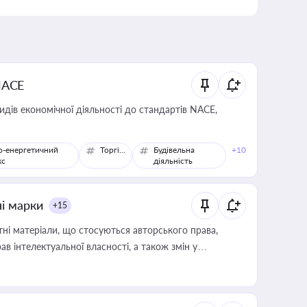
NACE
идів економічної діяльності до стандартів NACE,
о-енергетичний
Торгівля
Будівельна
+10
кс
діяльність
ні марки
+15
тні матеріали, що стосуються авторського права,
в інтелектуальної власності, а також змін у