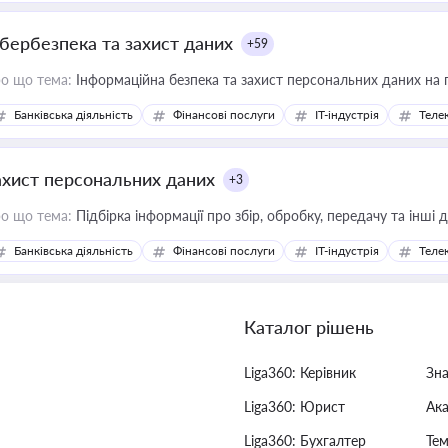
ібербезпека та захист даних
+59
о що тема:
Інформаційна безпека та захист персональних даних на 
Банківська діяльність
Фінансові послуги
IT-індустрія
Телек
ахист персональних даних
+3
о що тема:
Підбірка інформації про збір, обробку, передачу та інші
Банківська діяльність
Фінансові послуги
IT-індустрія
Телек
Каталог рішень
Liga360: Керівник
Зн
Liga360: Юрист
Ак
Liga360: Бухгалтер
Тем