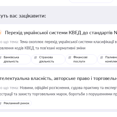
уть вас зацікавити:
Перехід української системи КВЕД до стандартів 
о що тема:
Тема охоплює перехід української системи класифікації в
овлення кодів КВЕД та пов'язані нормативні зміни
Банківська
Страхова
Фінансові
Паливн
діяльність
діяльність
послуги
компле
нтелектуальна власність, авторське право і торговель
о що тема:
Новини, офіційні роз’яснення, судова практику та експер
єстрації та захисту торговельних марок, боротьби з порушеннями пра
конодавстві у цій сфері
Рекламний ринок