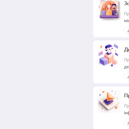
З
Пр
мі
Д
Пр
де
П
Пр
ін