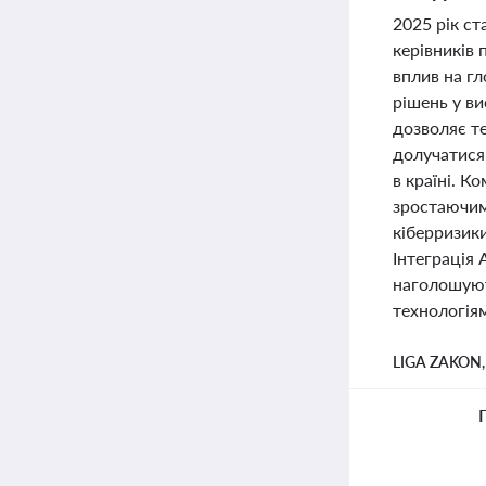
2025 рік ст
керівників 
вплив на гл
рішень у ви
дозволяє те
долучатися 
в країні. К
зростаючим
кіберризики
Інтеграція 
наголошуют
технологія
LIGA ZAKON