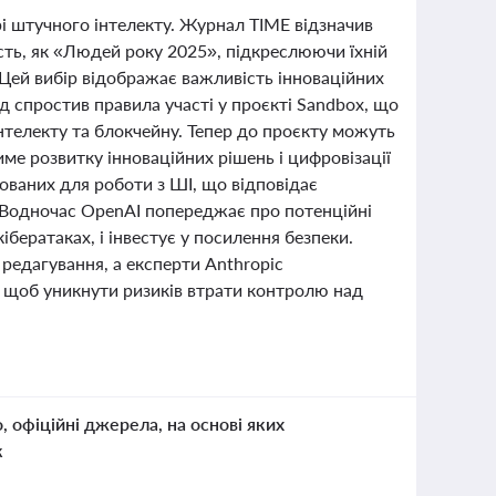
рі штучного інтелекту. Журнал TIME відзначив
ість, як «Людей року 2025», підкреслюючи їхній
. Цей вибір відображає важливість інноваційних
ряд спростив правила участі у проєкті Sandbox, що
інтелекту та блокчейну. Тепер до проєкту можуть
ме розвитку інноваційних рішень і цифровізації
зованих для роботи з ШІ, що відповідає
. Водночас OpenAI попереджає про потенційні
бератаках, і інвестує у посилення безпеки.
 редагування, а експерти Anthropic
 щоб уникнути ризиків втрати контролю над
о, офіційні джерела, на основі яких
к