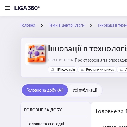
Головна
Теми в центрі уваги
Інновації в тех
Інновації в технолог
Про створення та впровадже
ПРО ЩО ТЕМА:
процесів. Штучний інтелект
IT-індустрія
Рекламний ринок
Головне за добу (AI)
Усі публікації
ГОЛОВНЕ ЗА ДОБУ
Головне за 
Головне за сьогодні
Опрацьова