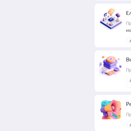
Е
Пр
мо
В
Пр
Р
Пр