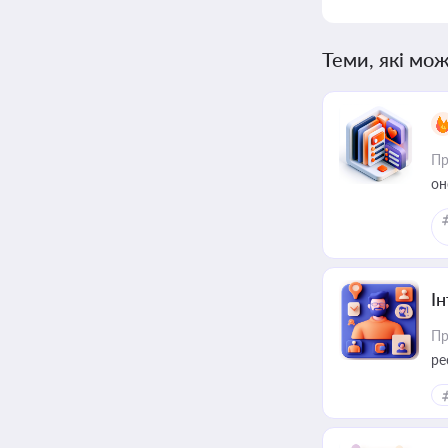
Теми, які мож
Пр
он
І
Пр
ре
за