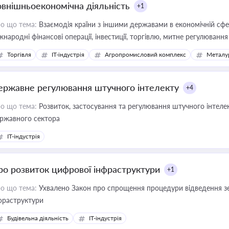
овнішньоекономічна діяльність
+1
о що тема:
Взаємодія країни з іншими державами в економічній сфері
жнародні фінансові операції, інвестиції, торгівлю, митне регулювання
Торгівля
IT-індустрія
Агропромисловий комплекс
Металу
ержавне регулювання штучного інтелекту
+4
о що тема:
Розвиток, застосування та регулювання штучного інтелек
ржавного сектора
IT-індустрія
ро розвиток цифрової інфраструктури
+1
о що тема:
Ухвалено Закон про спрощення процедури відведення зе
фраструктури
Будівельна діяльність
IT-індустрія