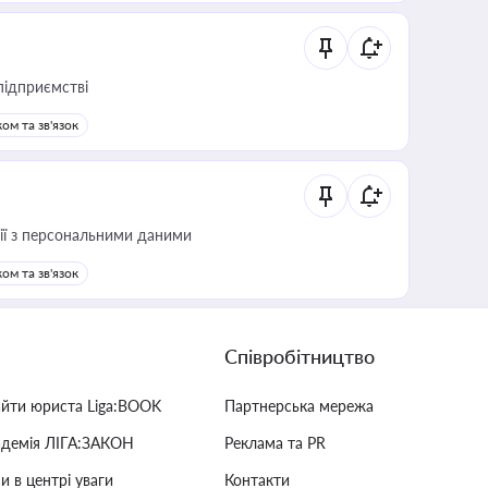
підприємстві
ом та зв'язок
 дії з персональними даними
ом та зв'язок
Співробітництво
айти юриста Liga:BOOK
Партнерська мережа
адемія ЛІГА:ЗАКОН
Реклама та PR
и в центрі уваги
Контакти