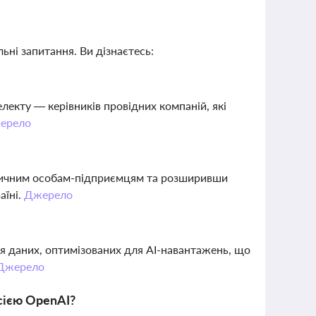
ьні запитання. Ви дізнаєтесь:
екту — керівників провідних компаній, які
ерело
ізичним особам-підприємцям та розширивши
аїні.
Джерело
ння даних, оптимізованих для AI-навантажень, що
Джерело
сією OpenAI?