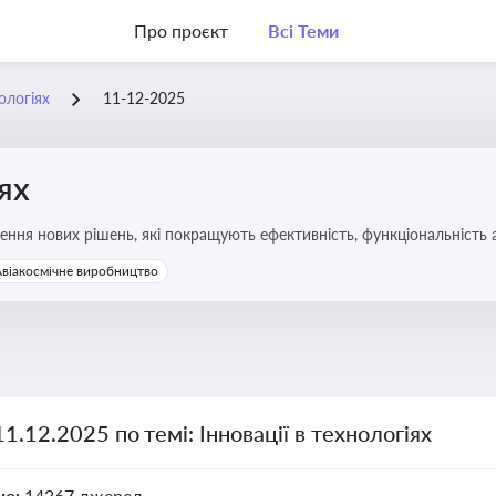
Про проєкт
Всі Теми
нологіях
11-12-2025
іях
ння нових рішень, які покращують ефективність, функціональність 
 та його використання
Авіакосмічне виробництво
11.12.2025 по темі: Інновації в технологіях
но:
14367 джерел