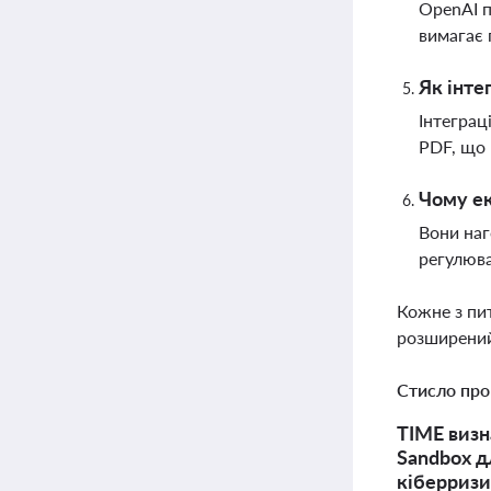
OpenAI п
вимагає 
Як інте
Інтеграц
PDF, що 
Чому ек
Вони наг
регулюва
Кожне з пи
розширений
Стисло про
TIME визн
Sandbox д
кіберриз