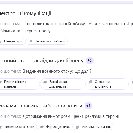
лектронні комунікації
о що тема:
Про розвиток технологій зв'язку, зміни в законодавстві, 
більних та інтернет-послуг
IT-індустрія
Телеком та зв'язок
оєнний стан: наслідки для бізнесу
+1
о що тема:
Введення воєнного стану: що далі?
Ринок цінних
Банківська
Страхова
паперів
діяльність
діяльність
еклама: правила, заборони, кейси
+1
о що тема:
Дотримання вимог розміщення реклами в Україні
Телеком та зв'язок
Фармацевтика
Рекламний ринок