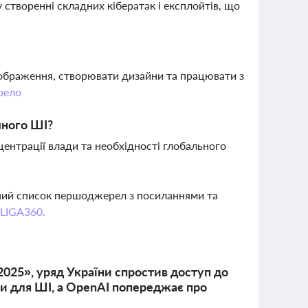
створенні складних кібератак і експлойтів, що
зображення, створювати дизайни та працювати з
рело
много ШІ?
ентрації влади та необхідності глобального
вний список першоджерел з посиланнями та
 LIGA360.
025», уряд України спростив доступ до
ри для ШІ, а OpenAI попереджає про