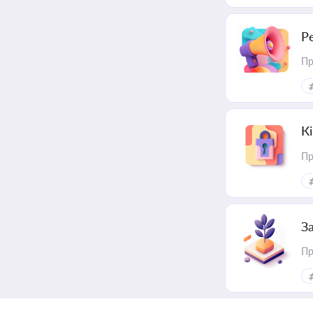
Р
Пр
К
Пр
З
Пр