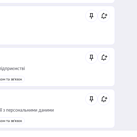
підприємстві
ом та зв'язок
 дії з персональними даними
ом та зв'язок