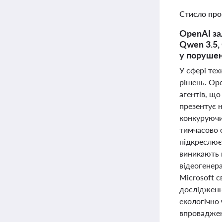
Стисло про
OpenAI за
Qwen 3.5,
у порушен
У сфері те
рішень. Op
агентів, що
презентує н
конкуруючи
тимчасово 
підкреслює
виникають н
відеогенера
Microsoft 
дослідженн
екологічно 
впроваджен