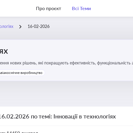
Про проєкт
Всі Теми
нологіях
16-02-2026
іях
ння нових рішень, які покращують ефективність, функціональність 
 та його використання
Авіакосмічне виробництво
16.02.2026 по темі: Інновації в технологіях
но:
14450 джерел