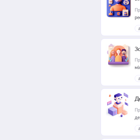
Пр
ре
за
З
Пр
мі
Д
Пр
де