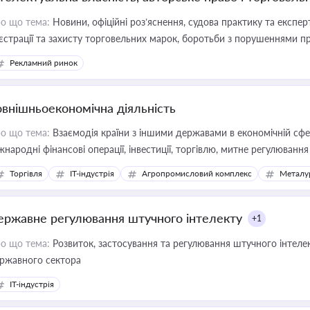
о що тема:
Новини, офіційні роз’яснення, судова практику та експер
єстрації та захисту торговельних марок, боротьби з порушеннями пра
конодавстві у цій сфері
Рекламний ринок
овнішньоекономічна діяльність
о що тема:
Взаємодія країни з іншими державами в економічній сфері
жнародні фінансові операції, інвестиції, торгівлю, митне регулювання
Торгівля
IT-індустрія
Агропромисловий комплекс
Металу
ержавне регулювання штучного інтелекту
+1
о що тема:
Розвиток, застосування та регулювання штучного інтелек
ржавного сектора
IT-індустрія