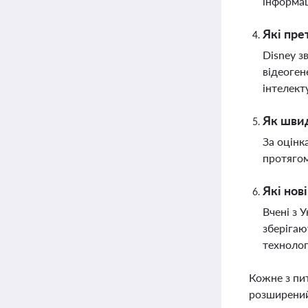
інформац
Які пре
Disney з
відеоген
інтелект
Як швид
За оцінк
протягом
Які нов
Вчені з 
зберігаю
технолог
Кожне з пи
розширений