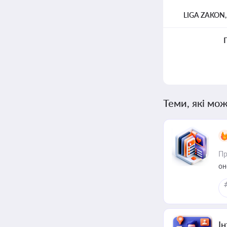
LIGA ZAKON
Теми, які мож
Пр
он
І