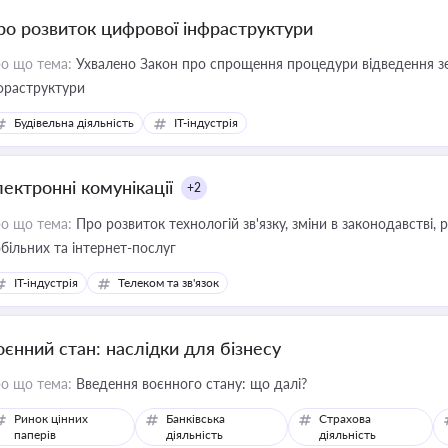
ро розвиток цифрової інфраструктури
о що тема:
Ухвалено Закон про спрощення процедури відведення зе
фраструктури
Будівельна діяльність
IT-індустрія
лектронні комунікації
+2
о що тема:
Про розвиток технологій зв'язку, зміни в законодавстві, 
більних та інтернет-послуг
IT-індустрія
Телеком та зв'язок
оєнний стан: наслідки для бізнесу
о що тема:
Введення воєнного стану: що далі?
Ринок цінних
Банківська
Страхова
паперів
діяльність
діяльність