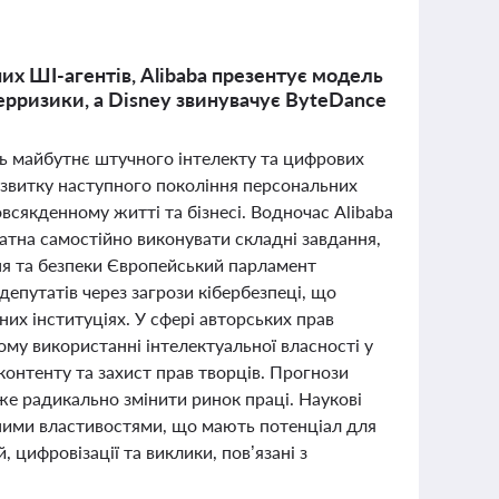
их ШІ-агентів, Alibaba презентує модель
рризики, а Disney звинувачує ByteDance
ть майбутнє штучного інтелекту та цифрових
озвитку наступного покоління персональних
всякденному житті та бізнесі. Водночас Alibaba
датна самостійно виконувати складні завдання,
ня та безпеки Європейський парламент
путатів через загрози кібербезпеці, що
х інституціях. У сфері авторських прав
ому використанні інтелектуальної власності у
контенту та захист прав творців. Прогнози
же радикально змінити ринок праці. Наукові
ьними властивостями, що мають потенціал для
, цифровізації та виклики, пов’язані з