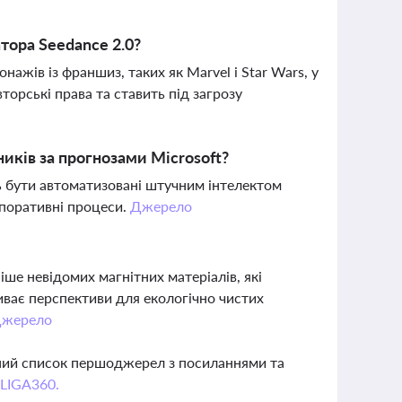
тора Seedance 2.0?
ажів із франшиз, таких як Marvel і Star Wars, у
торські права та ставить під загрозу
иків за прогнозами Microsoft?
ть бути автоматизовані штучним інтелектом
рпоративні процеси.
Джерело
ше невідомих магнітних матеріалів, які
иває перспективи для екологічно чистих
жерело
вний список першоджерел з посиланнями та
 LIGA360.