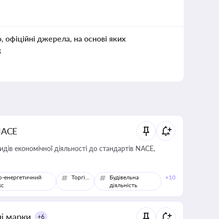
о, офіційні джерела, на основі яких
к
NACE
идів економічної діяльності до стандартів NACE,
о-енергетичний
Торгівля
Будівельна
+10
кс
діяльність
ні марки
+6