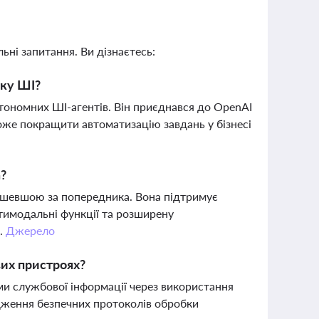
ьні запитання. Ви дізнаєтесь:
тку ШІ?
ономних ШІ-агентів. Він приєднався до OpenAI
оже покращити автоматизацію завдань у бізнесі
a?
дешевшою за попередника. Вона підтримує
ьтимодальні функції та розширену
м.
Джерело
их пристроях?
и службової інформації через використання
адження безпечних протоколів обробки