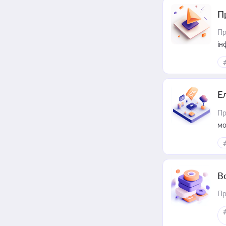
П
Пр
ін
Е
Пр
мо
В
Пр