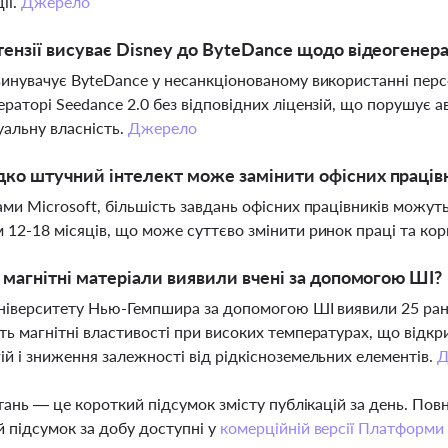
ії.
Джерело
тензії висуває Disney до ByteDance щодо відеогенера
винувачує ByteDance у несанкціонованому використанні персон
ераторі Seedance 2.0 без відповідних ліцензій, що порушує ав
уальну власність.
Джерело
ко штучний інтелект може замінити офісних працівн
ами Microsoft, більшість завдань офісних працівників можу
 12-18 місяців, що може суттєво змінити ринок праці та ко
і магнітні матеріали виявили вчені за допомогою ШІ?
Університету Нью-Гемпшира за допомогою ШІ виявили 25 рані
ть магнітні властивості при високих температурах, що відкр
ій і зниження залежності від рідкісноземельних елементів.
Д
тань — це короткий підсумок змісту публікацій за день. По
 підсумок за добу доступні у
комерційній версії Платформи