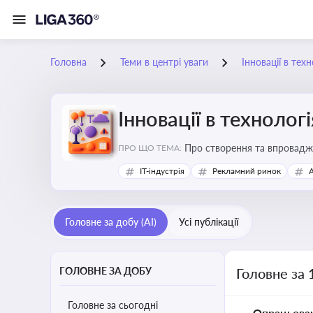
Головна
Теми в центрі уваги
Інновації в тех
Інновації в технолог
Про створення та впровадже
ПРО ЩО ТЕМА:
процесів. Штучний інтелект
IT-індустрія
Рекламний ринок
Головне за добу (AI)
Усі публікації
ГОЛОВНЕ ЗА ДОБУ
Головне за 
Головне за сьогодні
Опрацьова