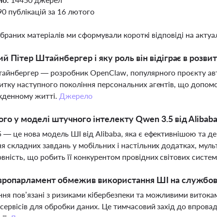
90 публікацій за 16 лютого
ібраних матеріалів ми сформували короткі відповіді на актуал
ий Пітер Штайнбергер і яку роль він відіграє в розви
айнбергер — розробник OpenClaw, популярного проєкту авт
итку наступного покоління персональних агентів, що допом
кденному житті.
Джерело
го у моделі штучного інтелекту Qwen 3.5 від Alibab
 — це нова модель ШІ від Alibaba, яка є ефективнішою та 
я складних завдань у мобільних і настільних додатках, мул
вність, що робить її конкурентом провідних світових систе
вропарламент обмежив використання ШІ на службов
я пов’язані з ризиками кібербезпеки та можливими витокам
сервісів для обробки даних. Це тимчасовий захід до впров