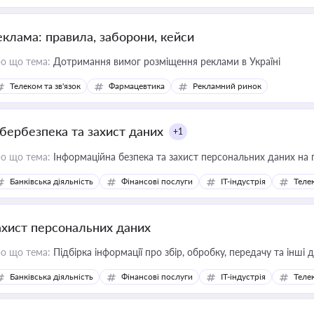
еклама: правила, заборони, кейси
о що тема:
Дотримання вимог розміщення реклами в Україні
Телеком та зв'язок
Фармацевтика
Рекламний ринок
ібербезпека та захист даних
+1
о що тема:
Інформаційна безпека та захист персональних даних на 
Банківська діяльність
Фінансові послуги
IT-індустрія
Телек
ахист персональних даних
о що тема:
Підбірка інформації про збір, обробку, передачу та інші
Банківська діяльність
Фінансові послуги
IT-індустрія
Телек