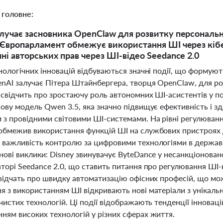
 головне:
лучає засновника OpenClaw для розвитку персональн
 Європарламент обмежує використання ШІ через кібе
ні авторських прав через ШІ-відео Seedance 2.0
хнологічних інновацій відбуваються значні події, що формую
enAI залучає Пітера Штайнбергера, творця OpenClaw, для р
 свідчить про зростаючу роль автономних ШІ-асистентів у по
ову модель Qwen 3.5, яка значно підвищує ефективність і з
 з провідними світовими ШІ-системами. На рівні регулюван
обмежив використання функцій ШІ на службових пристроях де
 важливість контролю за цифровими технологіями в державни
ові виклики: Disney звинувачує ByteDance у несанкціонован
торі Seedance 2.0, що ставить питання про регулювання ШІ-
свідчать про швидку автоматизацію офісних професій, що мо
я з використанням ШІ відкривають нові матеріали з унікал
чистих технологій. Ці події відображають тенденції інновацій
ням високих технологій у різних сферах життя.