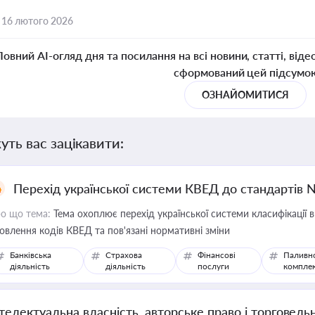
,
16 лютого 2026
Повний AI-огляд дня та посилання на всі новини, статті, віде
сформований цей підсумо
ОЗНАЙОМИТИСЯ
уть вас зацікавити:
Перехід української системи КВЕД до стандартів 
о що тема:
Тема охоплює перехід української системи класифікації в
овлення кодів КВЕД та пов'язані нормативні зміни
Банківська
Страхова
Фінансові
Паливн
діяльність
діяльність
послуги
компле
нтелектуальна власність, авторське право і торговель