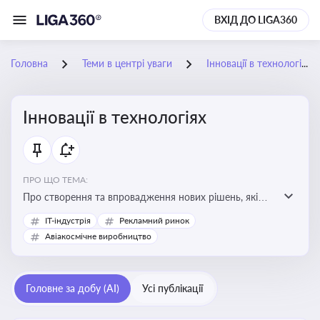
ВХІД ДО LIGA360
Головна
Теми в центрі уваги
Інновації в технологіях
Інновації в технологіях
ПРО ЩО ТЕМА:
Про створення та впровадження нових рішень, які
покращують ефективність, функціональність або
IT-індустрія
Рекламний ринок
можливості технологічних продуктів і процесів.
Авіакосмічне виробництво
Штучний інтелект та його використання
Головне за добу (AI)
Усі публікації