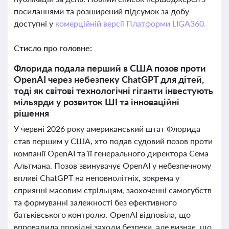
посиланнями та розширений підсумок за добу
доступні у
комерційній версії Платформи LIGA360.
Стисло про головне:
Флорида подала перший в США позов проти
OpenAI через небезпеку ChatGPT для дітей,
тоді як світові технологічні гіганти інвестують
мільярди у розвиток ШІ та інноваційні
рішення
У червні 2026 року американський штат Флорида
став першим у США, хто подав судовий позов проти
компанії OpenAI та її генерального директора Сема
Альтмана. Позов звинувачує OpenAI у небезпечному
впливі ChatGPT на неповнолітніх, зокрема у
сприянні масовим стрільцям, заохоченні самогубств
та формуванні залежності без ефективного
батьківського контролю. OpenAI відповіла, що
впровадила провідні заходи безпеки, але визнає, що