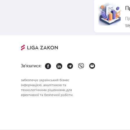
П
Пр
тл
Зв'язатися:
забезпечує український бізнес
інформацією, аналітикою та
технологічними рішеннями для
ефективної та безпечної роботи.