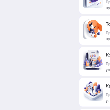
Пр
пр
T
Пр
пр
К
Пр
ух
К
Пр
ус