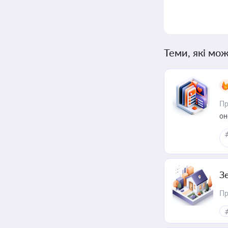
Теми, які мож
Пр
он
З
Пр