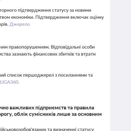
?
торного підтвердження статусу за новими
ством економіки. Підтвердження включає оцінку
орів.
Джерело
ним правопорушенням. Відповідальні особи
мства зазнають фінансових збитків та втрати
вний список першоджерел з посиланнями та
 LIGA360.
тично важливих підприємств та правила
рогу, облік сумісників лише за основним
військовозобов'язаних та визначенні статусу