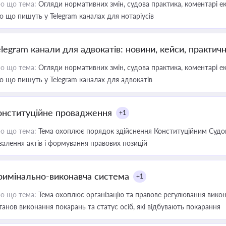
о що тема:
Огляди нормативних змін, судова практика, коментарі екс
о що пишуть у Telegram каналах для нотаріусів
elegram канали для адвокатів: новини, кейси, практич
о що тема:
Огляди нормативних змін, судова практика, коментарі екс
о що пишуть у Telegram каналах для адвокатів
онституційне провадження
+1
о що тема:
Тема охоплює порядок здійснення Конституційним Судом
валення актів і формування правових позицій
римінально-виконавча система
+1
о що тема:
Тема охоплює організацію та правове регулювання викона
танов виконання покарань та статус осіб, які відбувають покарання