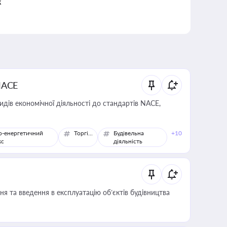
к
NACE
идів економічної діяльності до стандартів NACE,
о-енергетичний
Торгівля
Будівельна
+10
кс
діяльність
я та введення в експлуатацію об’єктів будівництва