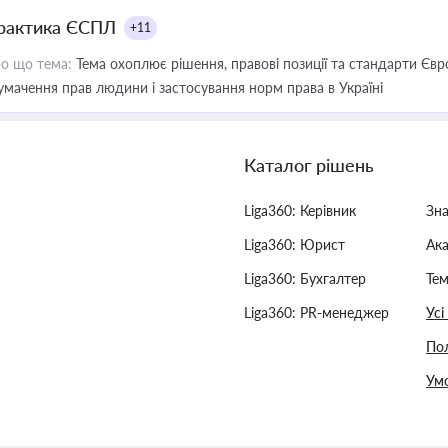
рактика ЄСПЛ
+11
о що тема:
Тема охоплює рішення, правові позиції та стандарти Євр
умачення прав людини і застосування норм права в Україні
Каталог рішень
Liga360: Керівник
Зн
Liga360: Юрист
Ак
Liga360: Бухгалтер
Тем
Liga360: PR-менеджер
Усі
Пол
Умо