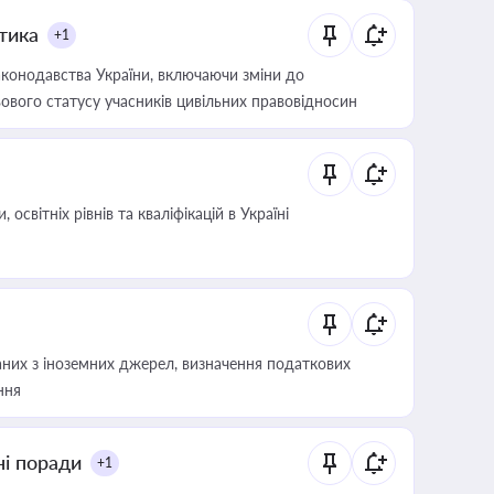
итика
+1
конодавства України, включаючи зміни до
ового статусу учасників цивільних правовідносин
світніх рівнів та кваліфікацій в Україні
аних з іноземних джерел, визначення податкових
ння
ні поради
+1