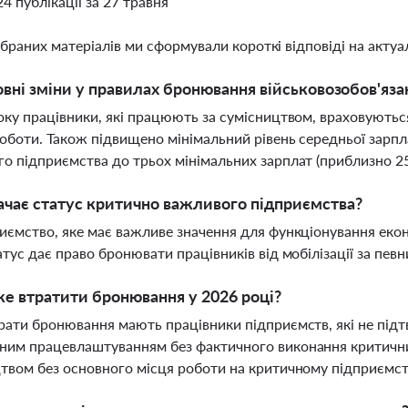
24 публікації за 27 травня
ібраних матеріалів ми сформували короткі відповіді на актуал
овні зміни у правилах бронювання військовозобов'яза
оку працівники, які працюють за сумісництвом, враховують
оботи. Також підвищено мінімальний рівень середньої зарп
о підприємства до трьох мінімальних зарплат (приблизно 25
чає статус критично важливого підприємства?
иємство, яке має важливе значення для функціонування екон
атус дає право бронювати працівників від мобілізації за пев
е втратити бронювання у 2026 році?
рати бронювання мають працівники підприємств, які не підт
им працевлаштуванням без фактичного виконання критичних 
твом без основного місця роботи на критичному підприємст