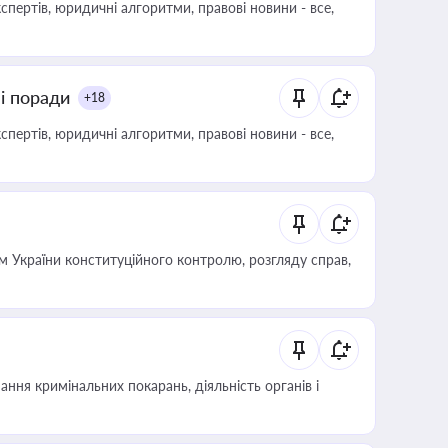
пертів, юридичні алгоритми, правові новини - все,
ні поради
+18
пертів, юридичні алгоритми, правові новини - все,
 України конституційного контролю, розгляду справ,
ння кримінальних покарань, діяльність органів і