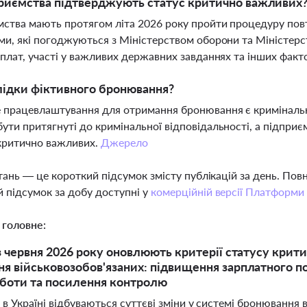
риємства підтверджують статус критично важливих
ства мають протягом літа 2026 року пройти процедуру пов
ми, які погоджуються з Міністерством оборони та Міністер
рплат, участі у важливих державних завданнях та інших факт
лідки фіктивного бронювання?
 працевлаштування для отримання бронювання є криміналь
ути притягнуті до кримінальної відповідальності, а підприє
критично важливих.
Джерело
тань — це короткий підсумок змісту публікацій за день. По
 підсумок за добу доступні у
комерційній версії Платформи
 головне:
 з червня 2026 року оновлюють критерії статусу кри
я військовозобов'язаних: підвищення зарплатного по
боти та посилення контролю
 в Україні відбуваються суттєві зміни у системі бронювання 