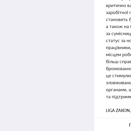
критично ва
заробітної
становить 
а також на
за сумісниц
статус за 
працівники
місцем роб
більш справ
бронювання 
це стимулю
зловживань
органами, 
та підтримк
LIGA ZAKON