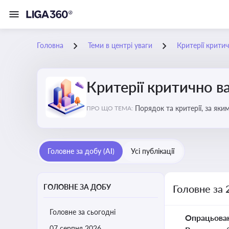
Головна
Теми в центрі уваги
Критерії крити
Критерії критично 
Порядок та критерії, за як
ПРО ЩО ТЕМА:
Головне за добу (AI)
Усі публікації
ГОЛОВНЕ ЗА ДОБУ
Головне за 
Головне за сьогодні
Опрацьова
07 серпня 2026