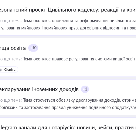
езонансний проєкт Цивільного кодексу: реакції та кр
о що тема:
Тема охоплює оновлення та реформування цивільного за
гулювання майнових і немайнових прав, договірних відносин та прав
ища освіта
+10
о що тема:
Тема охоплює правове регулювання системи вищої освіти, о
Освіта
екларування іноземних доходів
+1
о що тема:
Тема стосується обов’язку декларування доходів, отрим
бов’язань та застосування правил уникнення подвійного оподаткува
elegram канали для нотаріусів: новини, кейси, практич