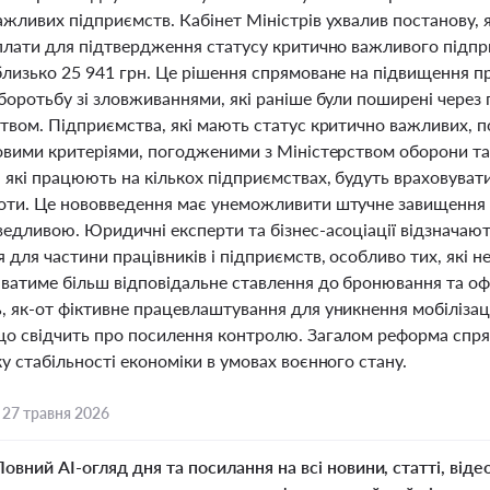
жливих підприємств. Кабінет Міністрів ухвалив постанову, 
 плати для підтвердження статусу критично важливого підпр
близько 25 941 грн. Це рішення спрямоване на підвищення п
 боротьбу зі зловживаннями, які раніше були поширені чере
твом. Підприємства, які мають статус критично важливих, п
новими критеріями, погодженими з Міністерством оборони т
, які працюють на кількох підприємствах, будуть враховува
оти. Це нововведення має унеможливити штучне завищення кі
едливою. Юридичні експерти та бізнес-асоціації відзначают
для частини працівників і підприємств, особливо тих, які 
ватиме більш відповідальне ставлення до бронювання та оф
, як-от фіктивне працевлаштування для уникнення мобіліза
що свідчить про посилення контролю. Загалом реформа спря
у стабільності економіки в умовах воєнного стану.
,
27 травня 2026
Повний AI-огляд дня та посилання на всі новини, статті, віде