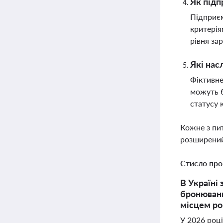
Як підп
Підприєм
критерія
рівня за
Які нас
Фіктивне
можуть б
статусу 
Кожне з пи
розширений
Стисло про
В Україні
бронюванн
місцем ро
У 2026 році