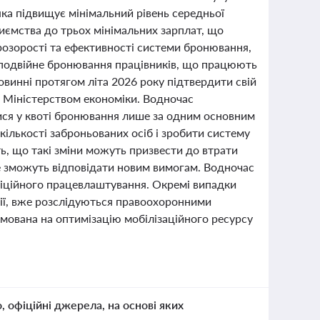
яка підвищує мінімальний рівень середньої
иємства до трьох мінімальних зарплат, що
розорості та ефективності системи бронювання,
з подвійне бронювання працівників, що працюють
овинні протягом літа 2026 року підтвердити свій
а Міністерством економіки. Водночас
тися у квоті бронювання лише за одним основним
лькості заброньованих осіб і зробити систему
ь, що такі зміни можуть призвести до втрати
не зможуть відповідати новим вимогам. Водночас
іційного працевлаштування. Окремі випадки
ції, вже розслідуються правоохоронними
мована на оптимізацію мобілізаційного ресурсу
о, офіційні джерела, на основі яких