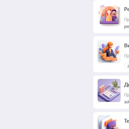
Р
Пр
ре
В
Пр
Д
Пр
зо
T