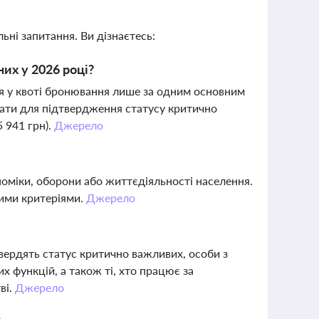
ьні запитання. Ви дізнаєтесь:
них у 2026 році?
ся у квоті бронювання лише за одним основним
лати для підтвердження статусу критично
 941 грн).
Джерело
оміки, оборони або життєдіяльності населення.
ними критеріями.
Джерело
вердять статус критично важливих, особи з
функцій, а також ті, хто працює за
ві.
Джерело