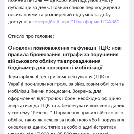
публікацій за день. Повний список першоджерел з
посиланнями та розширений підсумок за добу
доступні у
комерційній версії Платформи LIGA360.
Стисло про головне:
Оновлені повноваження та функції ТЦК: нові
правила бронювання, штрафи за порушення
військового обліку та впровадження
бодікамер для прозорості мобілізації
Територіальні центри комплектування (ТЦК) в
Україні посилили контроль за військовим обліком та
мобілізаційними процесами. Зокрема, для
оформлення відстрочок і броні необхідно офіційно
звертатися до ТЦК та забезпечувати внесення даних
у систему "Резерв+". Порушення правил військового
обліку, таких як неявка за повісткою або ігнорування
оновлення даних, тягне за собою адміністративні
штрафи від 17 000 до 25 500 гривень, а у разі