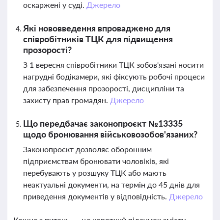
оскаржені у суді.
Джерело
Які нововведення впроваджено для
співробітників ТЦК для підвищення
прозорості?
З 1 вересня співробітники ТЦК зобов'язані носити
нагрудні бодікамери, які фіксують робочі процеси
для забезпечення прозорості, дисципліни та
захисту прав громадян.
Джерело
Що передбачає законопроєкт №13335
щодо бронювання військовозобов'язаних?
Законопроєкт дозволяє оборонним
підприємствам бронювати чоловіків, які
перебувають у розшуку ТЦК або мають
неактуальні документи, на термін до 45 днів для
приведення документів у відповідність.
Джерело
Кожне з питань — це короткий підсумок змісту