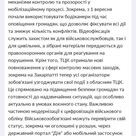
механізми контролю та прозорості у
мобілізаційному процесі. Зокрема, з 1 вересня
почали використовувати бодікамери під час
оповіщення громадян, що дозволяє фіксувати всі дії
та знижує кількість конфліктів. Відеофіксація
служить захистом як для військовослужбовців, так і
для цивільних, а зібрані матеріали передаються до
правоохоронних органів для реагування на
порушення. Крім того, ТЦК отримали нові
повноваження у сфері контролю масових заходів,
зокрема на Закарпатті тепер усі організатори
зобов'язані узгоджувати свої події з обласним ТЦК.
Це спрямовано на підвищення безпеки громадян та
готовності до надзвичайних ситуацій, що особливо
актуально в умовах воєнного стану. Важливою
частиною модернізації є цифровізація військового
обліку. Військовозобов'язані можуть перевірити свій
статус, зокрема чи оголошені у розшук, через
державний портал "Дія" або мобільний застосунок