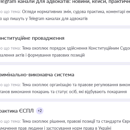
elegram канали для адвокатів: новини, кейси, практич
о що тема:
Огляди нормативних змін, судова практика, коментарі екс
о що пишуть у Telegram каналах для адвокатів
онституційне провадження
о що тема:
Тема охоплює порядок здійснення Конституційним Судом
валення актів і формування правових позицій
римінально-виконавча система
о що тема:
Тема охоплює організацію та правове регулювання викона
танов виконання покарань та статус осіб, які відбувають покарання
рактика ЄСПЛ
+2
о що тема:
Тема охоплює рішення, правові позиції та стандарти Євр
умачення прав людини і застосування норм права в Україні