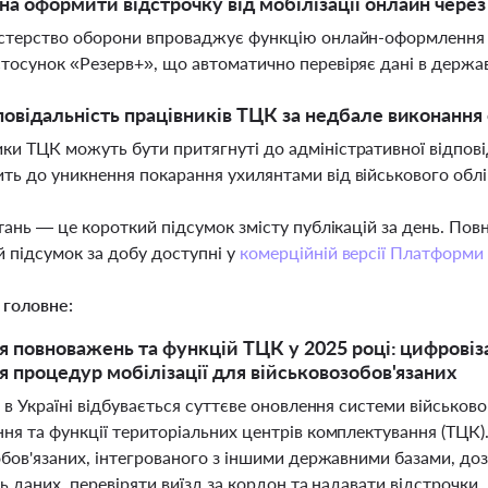
а оформити відстрочку від мобілізації онлайн чере
істерство оборони впроваджує функцію онлайн-оформлення ві
стосунок «Резерв+», що автоматично перевіряє дані в держа
повідальність працівників ТЦК за недбале виконання 
ки ТЦК можуть бути притягнуті до адміністративної відпові
ть до уникнення покарання ухилянтами від військового облі
тань — це короткий підсумок змісту публікацій за день. По
 підсумок за добу доступні у
комерційній версії Платформи
 головне:
 повноважень та функцій ТЦК у 2025 році: цифровізац
 процедур мобілізації для військовозобов'язаних
 в Україні відбувається суттєве оновлення системи військов
ня та функції територіальних центрів комплектування (ТЦК
обов'язаних, інтегрованого з іншими державними базами, д
ь даних, перевіряти виїзд за кордон та надавати відстрочк