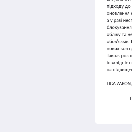
підходу до
оновлення 
а у разі н
блокування 
обліку та 
обов’язків.
нових контр
Також розш
інвалідніс
на підвищен
LIGA ZAKON