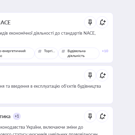
NACE
идів економічної діяльності до стандартів NACE,
о-енергетичний
Торгівля
Будівельна
+10
кс
діяльність
я та введення в експлуатацію об’єктів будівництва
итика
+1
конодавства України, включаючи зміни до
ового статусу учасників цивільних правовідносин