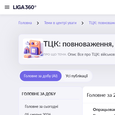
Головна
Теми в центрі уваги
ТЦК: повноваже
ТЦК: повноваження, 
Опис Все про ТЦК: війс
ПРО ЩО ТЕМА:
Головне за добу (AI)
Усі публікації
ГОЛОВНЕ ЗА ДОБУ
Головне за 
Головне за сьогодні
Опрацьова
05 серпня 2026