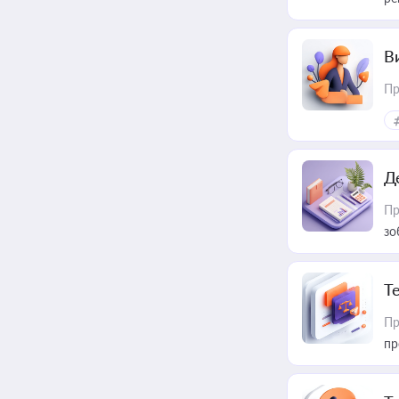
В
Пр
Д
Пр
зо
T
Пр
пр