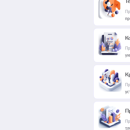
T
Пр
пр
К
Пр
ух
К
Пр
ус
П
Пр
тл