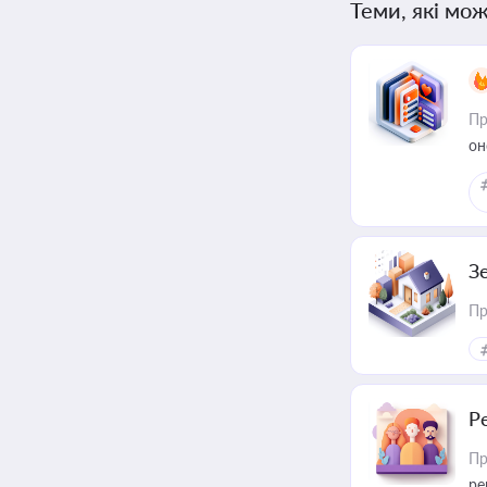
Теми, які мож
Пр
он
З
Пр
Р
Пр
ре