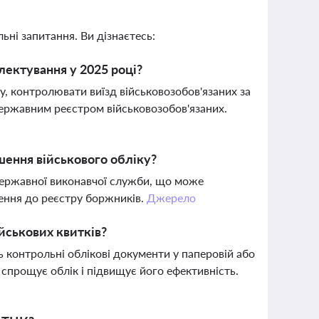
ьні запитання. Ви дізнаєтесь:
лектування у 2025 році?
у, контролювати виїзд військовозобов'язаних за
ержавним реєстром військовозобов'язаних.
ення військового обліку?
Державної виконавчої служби, що може
сення до реєстру боржників.
Джерело
йськових квитків?
ть контрольні облікові документи у паперовій або
 спрощує облік і підвищує його ефективність.