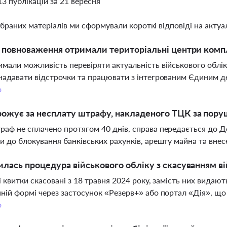
13 публікацій за 21 вересня
ібраних матеріалів ми сформували короткі відповіді на актуал
і повноваження отримали територіальні центри комп
мали можливість перевіряти актуальність військового облік
надавати відстрочки та працювати з інтегрованим Єдиним д
о
ожує за несплату штрафу, накладеного ТЦК за поруш
аф не сплачено протягом 40 днів, справа передається до 
и до блокування банківських рахунків, арешту майна та вне
илась процедура військового обліку з скасуванням ві
і квитки скасовані з 18 травня 2024 року, замість них видаю
ній формі через застосунок «Резерв+» або портал «Дія», що
о