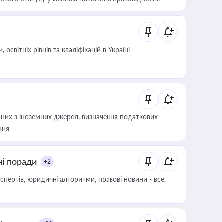
світніх рівнів та кваліфікацій в Україні
аних з іноземних джерел, визначення податкових
ння
ні поради
+2
пертів, юридичні алгоритми, правові новини - все,