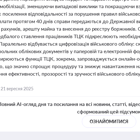
 мобілізації, зменшуючи випадкові виклики та покращуючи
є посилення відповідальності за порушення правил військов
есплати протягом 40 днів справи передаються до Державної 
рахунків, арешту майна та внесення до реєстру боржників. 
недбалого ставлення працівників ТЦК підкреслюють необхід
 Паралельно відбувається цифровізація військового обліку: 
ольних облікових документів у паперовій та електронній фо
ирюються функції ТЦК, зокрема, запроваджується онлайн-оф
тю, що значно спрощує процедуру та знижує навантаження на
ня ефективності, прозорості та зручності військового обліку 
,
21 вересня 2025
Повний AI-огляд дня та посилання на всі новини, статті, віде
сформований цей підсумо
ОЗНАЙОМИТИСЯ