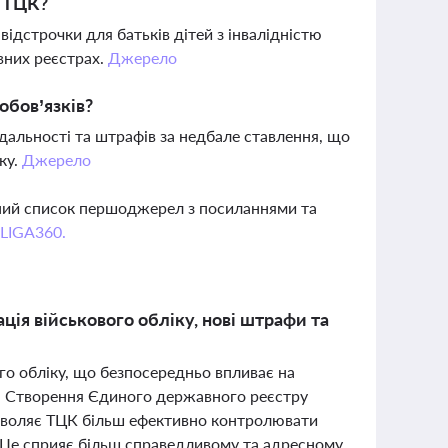
з ТЦК?
дстрочки для батьків дітей з інвалідністю
вних реєстрах.
Джерело
обов’язків?
дальності та штрафів за недбале ставлення, що
ку.
Джерело
вний список першоджерел з посиланнями та
 LIGA360.
ія військового обліку, нові штрафи та
ого обліку, що безпосередньо впливає на
). Створення Єдиного державного реєстру
озволяє ТЦК більш ефективно контролювати
и. Це сприяє більш справедливому та адресному