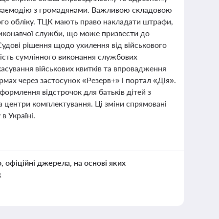
 взаємодію з громадянами. Важливою складовою
ого обліку. ТЦК мають право накладати штрафи,
виконавчої служби, що може призвести до
Судові рішення щодо ухилення від військового
ність сумлінного виконання службових
скасування військових квитків та впровадження
рмах через застосунок «Резерв+» і портал «Дія».
ормлення відстрочок для батьків дітей з
 центри комплектування. Ці зміни спрямовані
в Україні.
о, офіційні джерела, на основі яких
к