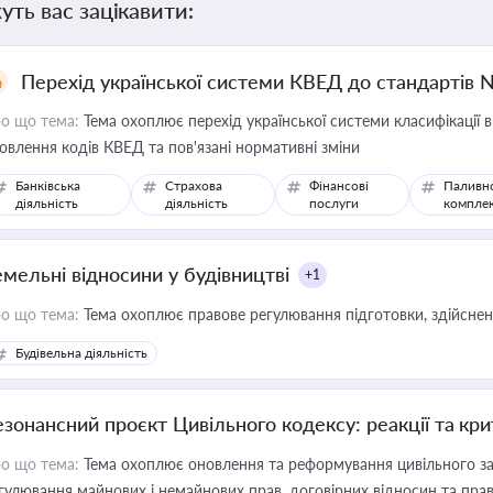
уть вас зацікавити:
Перехід української системи КВЕД до стандартів 
о що тема:
Тема охоплює перехід української системи класифікації в
овлення кодів КВЕД та пов'язані нормативні зміни
Банківська
Страхова
Фінансові
Паливн
діяльність
діяльність
послуги
компле
емельні відносини у будівництві
+1
о що тема:
Тема охоплює правове регулювання підготовки, здійсненн
Будівельна діяльність
езонансний проєкт Цивільного кодексу: реакції та кр
о що тема:
Тема охоплює оновлення та реформування цивільного за
гулювання майнових і немайнових прав, договірних відносин та прав