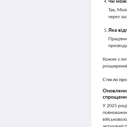
Чи можн
Так, Мін
через за
Яка від
Працівни
призводи
Кожне з пи
розширений
Стисло про
Оновлення
спрощення
У 2025 році
повноважен
військовоз
актуальніст