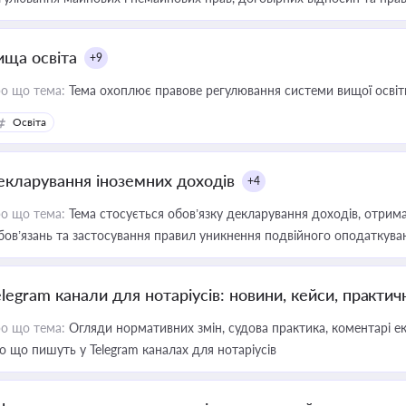
ища освіта
+9
о що тема:
Тема охоплює правове регулювання системи вищої освіти, о
Освіта
екларування іноземних доходів
+4
о що тема:
Тема стосується обов’язку декларування доходів, отрим
бов’язань та застосування правил уникнення подвійного оподаткува
elegram канали для нотаріусів: новини, кейси, практич
о що тема:
Огляди нормативних змін, судова практика, коментарі екс
о що пишуть у Telegram каналах для нотаріусів