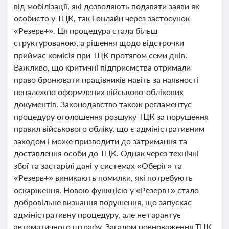
від мобілізації, які дозволяють подавати заяви як
особисто у ТЦК, так і онлайн через застосунок
«Резерв+». Ця процедура стала більш
структурованою, а рішення щодо відстрочки
приймає комісія при ТЦК протягом семи днів.
Важливо, що критичні підприємства отримали
право бронювати працівників навіть за наявності
неналежно оформлених військово-облікових
документів. Законодавство також регламентує
процедуру оголошення розшуку ТЦК за порушення
правил військового обліку, що є адміністративним
заходом і може призводити до затримання та
доставлення особи до ТЦК. Однак через технічні
збої та застарілі дані у системах «Оберіг» та
«Резерв+» виникають помилки, які потребують
оскарження. Новою функцією у «Резерв+» стало
добровільне визнання порушення, що запускає
адміністративну процедуру, але не гарантує
автоматичного штрафу. Загалом повноваження ТЦК