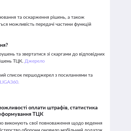
нювання та оскарження рішень, а також
ться можливість передачі частини функцій
ня?
ушень та звертатися зі скаргами до відповідних
рішень ТЦК.
Джерело
вний список першоджерел з посиланнями та
 LIGA360.
можливості оплати штрафів, статистика
 реформування ТЦК
ивно виконують свої повноваження щодо ведення
іністерство оборони оновило мобільний додаток