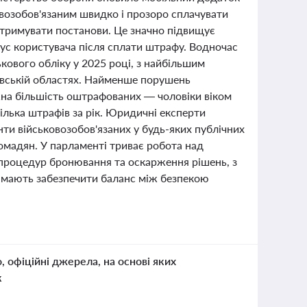
возобов'язаним швидко і прозоро сплачувати
отримувати постанови. Це значно підвищує
тус користувача після сплати штрафу. Водночас
кового обліку у 2025 році, з найбільшим
ківській областях. Найменше порушень
ажна більшість оштрафованих — чоловіки віком
кілька штрафів за рік. Юридичні експерти
и військовозобов'язаних у будь-яких публічних
омадян. У парламенті триває робота над
 процедур бронювання та оскарження рішень, з
и мають забезпечити баланс між безпекою
о, офіційні джерела, на основі яких
к