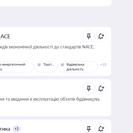
NACE
идів економічної діяльності до стандартів NACE,
о-енергетичний
Торгівля
Будівельна
+10
кс
діяльність
я та введення в експлуатацію об’єктів будівництва
итика
+1