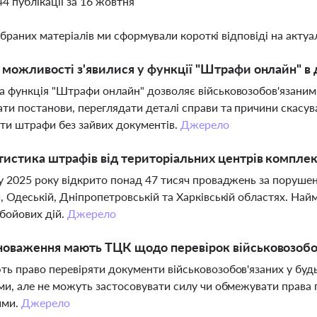
44 публікації за 16 жовтня
ібраних матеріалів ми сформували короткі відповіді на актуал
і можливості з'явилися у функції "Штрафи онлайн" в
 функція "Штрафи онлайн" дозволяє військовозобов'язаним
ти постанови, переглядати деталі справи та причини скасув
ти штрафи без зайвих документів.
Джерело
тистика штрафів від територіальних центрів комплек
у 2025 року відкрито понад 47 тисяч проваджень за порушенн
, Одеській, Дніпропетровській та Харківській областях. Най
 бойових дій.
Джерело
новаження мають ТЦК щодо перевірок військовозобо
ь право перевіряти документи військовозобов'язаних у будь
ми, але не можуть застосовувати силу чи обмежувати права 
ими.
Джерело