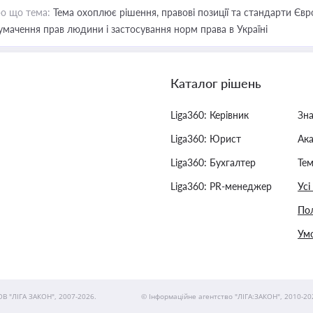
о що тема:
Тема охоплює рішення, правові позиції та стандарти Євр
умачення прав людини і застосування норм права в Україні
Каталог рішень
Liga360: Керівник
Зн
Liga360: Юрист
Ак
Liga360: Бухгалтер
Тем
Liga360: PR-менеджер
Усі
Пол
Умо
ОВ "ЛІГА ЗАКОН", 2007-2026.
© Інформаційне агентство "ЛІГА:ЗАКОН", 2010-20