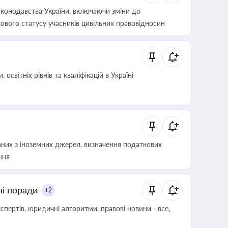
конодавства України, включаючи зміни до
ового статусу учасників цивільних правовідносин
світніх рівнів та кваліфікацій в Україні
аних з іноземних джерел, визначення податкових
ння
ні поради
+2
пертів, юридичні алгоритми, правові новини - все,