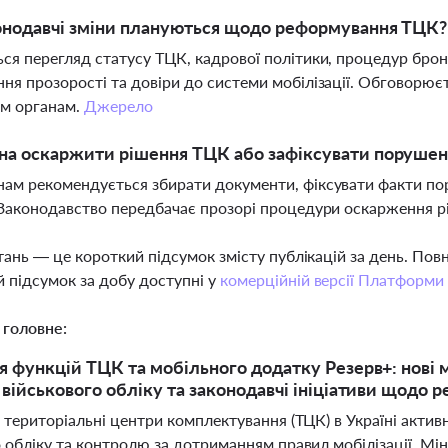
онодавчі зміни плануються щодо реформування ТЦК?
ся перегляд статусу ТЦК, кадрової політики, процедур бро
ня прозорості та довіри до системи мобілізації. Обговорює
им органам.
Джерело
на оскаржити рішення ТЦК або зафіксувати порушен
ам рекомендується збирати документи, фіксувати факти пор
 Законодавство передбачає прозорі процедури оскарження 
тань — це короткий підсумок змісту публікацій за день. По
 підсумок за добу доступні у
комерційній версії Платформи
 головне:
 функцій ТЦК та мобільного додатку Резерв+: нові 
військового обліку та законодавчі ініціативи щодо
і територіальні центри комплектування (ТЦК) в Україні акт
о обліку та контролю за дотриманням правил мобілізації. М