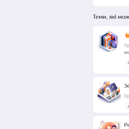
Теми, які мож
Пр
он
З
Пр
Р