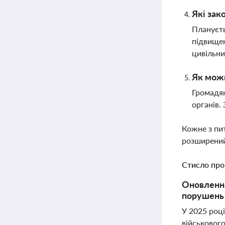
Які зак
Плануєть
підвищен
цивільн
Як мож
Громадян
органів.
Кожне з пи
розширений
Стисло про
Оновлення
порушень 
У 2025 роц
військовог