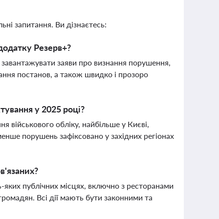
ьні запитання. Ви дізнаєтесь:
 додатку Резерв+?
 завантажувати заяви про визнання порушення,
ання постанов, а також швидко і прозоро
тування у 2025 році?
я військового обліку, найбільше у Києві,
менше порушень зафіксовано у західних регіонах
в'язаних?
-яких публічних місцях, включно з ресторанами
громадян. Всі дії мають бути законними та