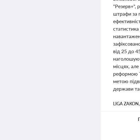
"Резерв+",
штрафи за 
ефективніс
статистика 
навантажен
зафіксовано
від 25 до 4
наголошуют
місцях, ал
реформою Т
метою підв
держави та
LIGA ZAKON