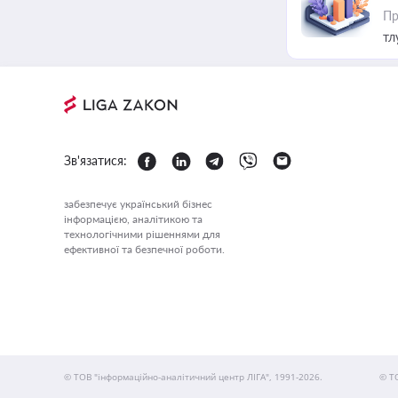
Пр
тл
Зв'язатися:
забезпечує український бізнес
інформацією, аналітикою та
технологічними рішеннями для
ефективної та безпечної роботи.
© ТОВ "інформаційно-аналітичний центр ЛІГА", 1991-2026.
© Т