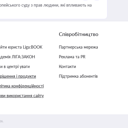
опейського суду з прав людини, які впливають на
Співробітництво
айти юриста Liga:BOOK
Партнерська мережа
адемія ЛІГА:ЗАКОН
Реклама та PR
и в центрі уваги
Контакти
 рішення і продукти
Підтримка абонентів
ітика конфіденційності
ви використання сайту
26.