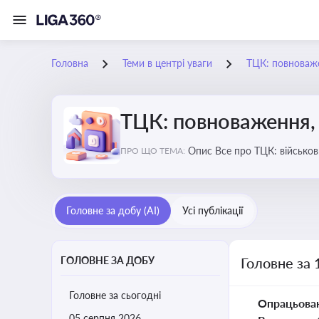
Головна
Теми в центрі уваги
ТЦК: повноваже
ТЦК: повноваження, 
Опис Все про ТЦК: війс
ПРО ЩО ТЕМА:
Головне за добу (AI)
Усі публікації
ГОЛОВНЕ ЗА ДОБУ
Головне за 
Головне за сьогодні
Опрацьова
05 серпня 2026