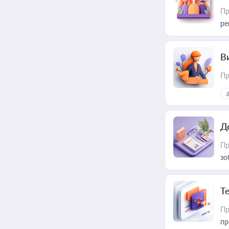
Пр
ре
В
Пр
Д
Пр
зо
T
Пр
пр