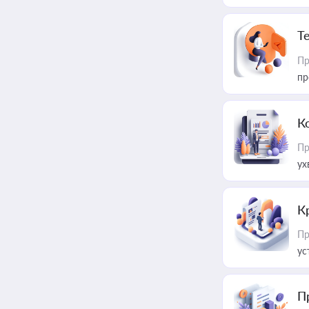
T
Пр
пр
К
Пр
ух
К
Пр
ус
П