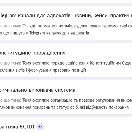
elegram канали для адвокатів: новини, кейси, практич
о що тема:
Огляди нормативних змін, судова практика, коментарі екс
о що пишуть у Telegram каналах для адвокатів
онституційне провадження
о що тема:
Тема охоплює порядок здійснення Конституційним Судом
валення актів і формування правових позицій
римінально-виконавча система
о що тема:
Тема охоплює організацію та правове регулювання викона
танов виконання покарань та статус осіб, які відбувають покарання
рактика ЄСПЛ
+2