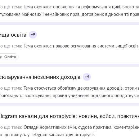
о що тема:
Тема охоплює оновлення та реформування цивільного за
гулювання майнових і немайнових прав, договірних відносин та прав
ища освіта
+9
о що тема:
Тема охоплює правове регулювання системи вищої освіти, о
Освіта
екларування іноземних доходів
+4
о що тема:
Тема стосується обов’язку декларування доходів, отрим
бов’язань та застосування правил уникнення подвійного оподаткува
elegram канали для нотаріусів: новини, кейси, практич
о що тема:
Огляди нормативних змін, судова практика, коментарі екс
о що пишуть у Telegram каналах для нотаріусів