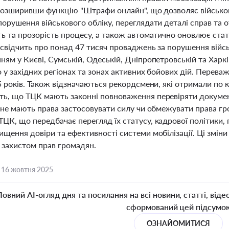
 розширивши функцію "Штрафи онлайн", що дозволяє військо
порушення військового обліку, переглядати деталі справ та 
ть та прозорість процесу, а також автоматично оновлює ста
свідчить про понад 47 тисяч проваджень за порушення війсь
ням у Києві, Сумській, Одеській, Дніпропетровській та Хар
 у західних регіонах та зонах активних бойових дій. Перев
5 років. Також відзначаються рекордсмени, які отримали по 
ь, що ТЦК мають законні повноваження перевіряти документ
е не мають права застосовувати силу чи обмежувати права гр
ЦК, що передбачає перегляд їх статусу, кадрової політики,
ищення довіри та ефективності системи мобілізації. Ці змін
 захистом прав громадян.
,
16 жовтня 2025
Повний AI-огляд дня та посилання на всі новини, статті, віде
сформований цей підсумо
ОЗНАЙОМИТИСЯ