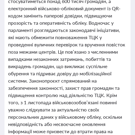
стосуватиметься понад 600 тисяч громадян, а
електронний військово-обліковий документ із QR-
кодом замінить паперові довідки, підвищуючи
прозорість та оперативність обліку. Водночас у
парламенті розглядаються законодавчі ініціативи,
які мають обмежити повноваження ТЦК у
проведенні вуличних перевірок та вручення повісток
поза межами центрів. Це пов’язано з численними
випадками незаконних затримань, побиттів та
викрадень громадян, що викликає суспільне
обурення та підриває довіру до мобілізаційної
системи. Законопроєкт спрямований на
забезпечення законності, захист прав громадян та
підвищення контролю над діяльністю ТЦК. Крім
того, з 1 листопада військовозобов’язані повинні
уважно слідкувати за актуальністю своїх
персональних даних у військовому обліку, оскільки
невідповідність або несвоєчасне оновлення
інформації може призвести до втрати права на