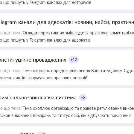
о що пишуть у Telegram каналах для нотаріусів
elegram канали для адвокатів: новини, кейси, практич
о що тема:
Огляди нормативних змін, судова практика, коментарі екс
о що пишуть у Telegram каналах для адвокатів
онституційне провадження
+12
о що тема:
Тема охоплює порядок здійснення Конституційним Судом
валення актів і формування правових позицій
римінально-виконавча система
+5
о що тема:
Тема охоплює організацію та правове регулювання викона
танов виконання покарань та статус осіб, які відбувають покарання