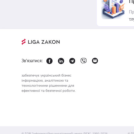
П
Пр
тл
Зв'язатися:
забезпечує український бізнес
інформацією, аналітикою та
технологічними рішеннями для
ефективної та безпечної роботи.
© ТОВ "інформаційно-аналітичний центр ЛІГА", 1991-2026.
© Т