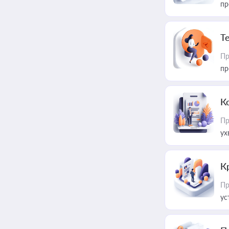
пр
T
Пр
пр
К
Пр
ух
К
Пр
ус