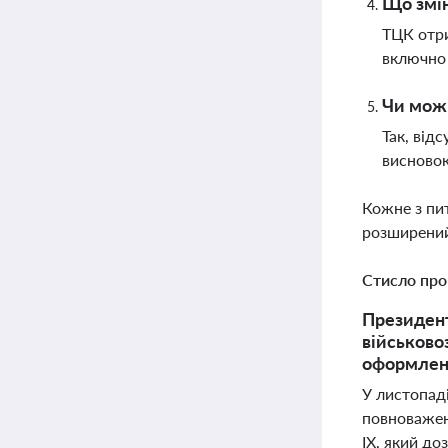
Що змін
ТЦК отри
включно з
Чи можн
Так, від
висновок
Кожне з пи
розширений
Стисло про
Президент
військово
оформленн
У листопаді
повноважен
IX, який д