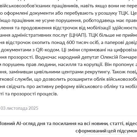
ійськовозобов'язаних працівників, навіть якщо вони не пер
о оформлені документи або перебувають у розшуку ТЦК. Це 
 Якщо працівник не усуне порушення, роботодавець має право
лення та продовження відстрочок від мобілізації здійснюєт
ання адміністративних послуг (ЦНАП). ТЦК більше не прийм
я відстрочок охопить понад 600 тисяч осіб, а паперові дові
 документами з QR-кодом. Ці зміни спрямовані на цифровіз
ння прозорості. Водночас народний депутат Олексій Гончар
 порушень прав людини, насилля та корупції. Він пропонує 
ня, замінивши цивільними центрами рекрутингу. Також пов
кової служби, що дозволить розширити облік військовозобов'
я свідчать про активну реформу військового обліку та мобіл
і та прозорості процесів.
,
03 листопада 2025
Повний AI-огляд дня та посилання на всі новини, статті, віде
сформований цей підсумо