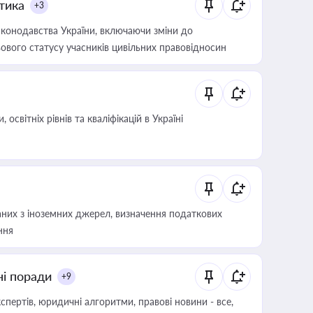
итика
+3
конодавства України, включаючи зміни до
ового статусу учасників цивільних правовідносин
світніх рівнів та кваліфікацій в Україні
аних з іноземних джерел, визначення податкових
ння
ні поради
+9
пертів, юридичні алгоритми, правові новини - все,