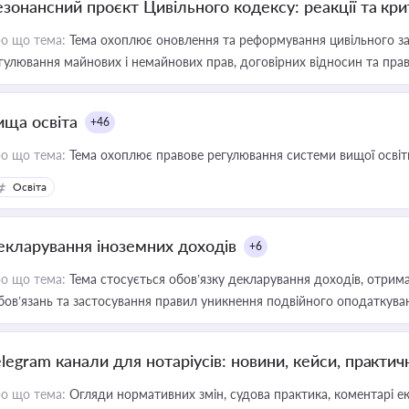
езонансний проєкт Цивільного кодексу: реакції та кр
о що тема:
Тема охоплює оновлення та реформування цивільного за
гулювання майнових і немайнових прав, договірних відносин та прав
ища освіта
+46
о що тема:
Тема охоплює правове регулювання системи вищої освіти, о
Освіта
екларування іноземних доходів
+6
о що тема:
Тема стосується обов’язку декларування доходів, отрим
бов’язань та застосування правил уникнення подвійного оподаткува
elegram канали для нотаріусів: новини, кейси, практич
о що тема:
Огляди нормативних змін, судова практика, коментарі екс