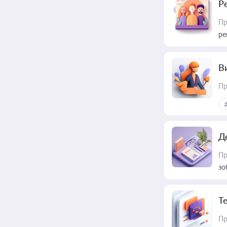
Р
Пр
ре
В
Пр
Д
Пр
зо
T
Пр