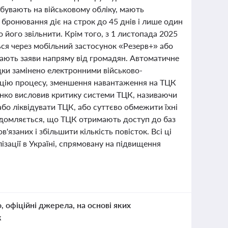
ебувають на військовому обліку, мають
бронювання діє на строк до 45 днів і лише один
 його звільнити. Крім того, з 1 листопада 2025
ься через мобільний застосунок «Резерв+» або
ають заяви напряму від громадян. Автоматичне
дки замінено електронними військово-
ацію процесу, зменшення навантаження на ТЦК
енко висловив критику системи ТЦК, називаючи
або ліквідувати ТЦК, або суттєво обмежити їхні
ідомляється, що ТЦК отримають доступ до баз
язаних і збільшити кількість повісток. Всі ці
ізації в Україні, спрямовану на підвищення
о, офіційні джерела, на основі яких
к