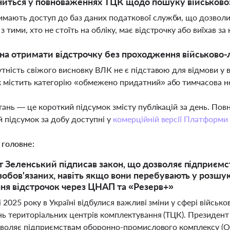
иться у повноваженнях ТЦК щодо пошуку військово
мають доступ до баз даних податкової служби, що дозволит
 тими, хто не стоїть на обліку, має відстрочку або виїхав за 
а отримати відстрочку без проходження військово-лі
сутність свіжого висновку ВЛК не є підставою для відмови у в
 містить категорію «обмежено придатний» або тимчасова н
тань — це короткий підсумок змісту публікацій за день. По
 підсумок за добу доступні у
комерційній версії Платформи
 головне:
 Зеленський підписав закон, що дозволяє підприє
зобов'язаних, навіть якщо вони перебувають у розшу
я відстрочок через ЦНАП та «Резерв+»
 2025 року в Україні відбулися важливі зміни у сфері військо
ь територіальних центрів комплектування (ТЦК). Президен
озволяє підприємствам оборонно-промислового комплексу (О