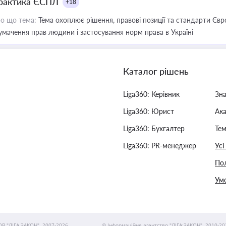
рактика ЄСПЛ
+18
о що тема:
Тема охоплює рішення, правові позиції та стандарти Євр
умачення прав людини і застосування норм права в Україні
Каталог рішень
Liga360: Керівник
Зн
Liga360: Юрист
Ак
Liga360: Бухгалтер
Тем
Liga360: PR-менеджер
Усі
Пол
Умо
ОВ "ЛІГА ЗАКОН", 2007-2026.
© Інформаційне агентство "ЛІГА:ЗАКОН", 2010-20