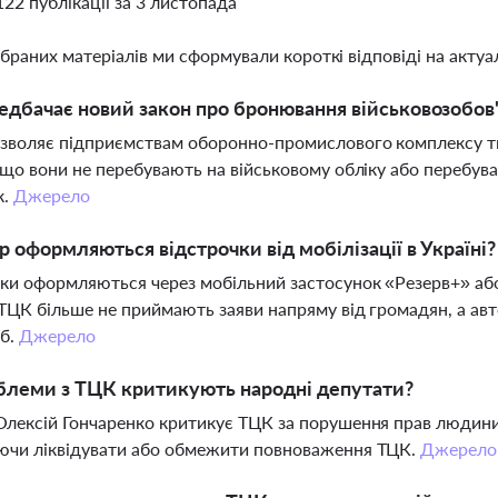
122 публікації за 3 листопада
ібраних матеріалів ми сформували короткі відповіді на актуал
дбачає новий закон про бронювання військовозобов
зволяє підприємствам оборонно-промислового комплексу т
кщо вони не перебувають на військовому обліку або перебув
к.
Джерело
р оформляються відстрочки від мобілізації в Україні?
ки оформляються через мобільний застосунок «Резерв+» аб
ТЦК більше не приймають заяви напряму від громадян, а а
іб.
Джерело
блеми з ТЦК критикують народні депутати?
лексій Гончаренко критикує ТЦК за порушення прав людини
ючи ліквідувати або обмежити повноваження ТЦК.
Джерело