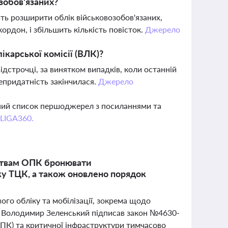
зобов'язаних?
ь розширити облік військовозобов'язаних,
кордон, і збільшить кількість повісток.
Джерело
карської комісії (ВЛК)?
ідстрочці, за винятком випадків, коли останній
епридатність закінчилася.
Джерело
вний список першоджерел з посиланнями та
 LIGA360.
мствам ОПК бронювати
ку ТЦК, а також оновлено порядок
вого обліку та мобілізації, зокрема щодо
т Володимир Зеленський підписав закон №4630-
ПК) та критичної інфраструктури тимчасово