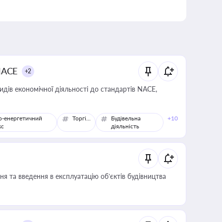
NACE
+2
идів економічної діяльності до стандартів NACE,
о-енергетичний
Торгівля
Будівельна
+10
кс
діяльність
я та введення в експлуатацію об’єктів будівництва