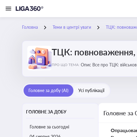
Головна
Теми в центрі уваги
ТЦК: повноваже
ТЦК: повноваження, 
Опис Все про ТЦК: війс
ПРО ЩО ТЕМА:
Головне за добу (AI)
Усі публікації
ГОЛОВНЕ ЗА ДОБУ
Головне за 
Головне за сьогодні
Опрацьова
04 серпня 2026