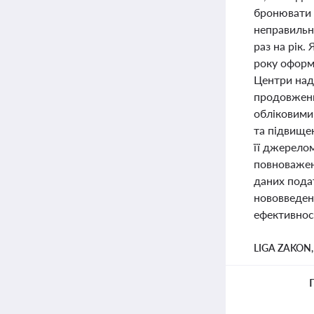
бронювати в
неправильн
раз на рік.
року оформ
Центри над
продовженн
обліковими
та підвище
її джерелом
повноважен
даних подат
нововведенн
ефективност
LIGA ZAKON