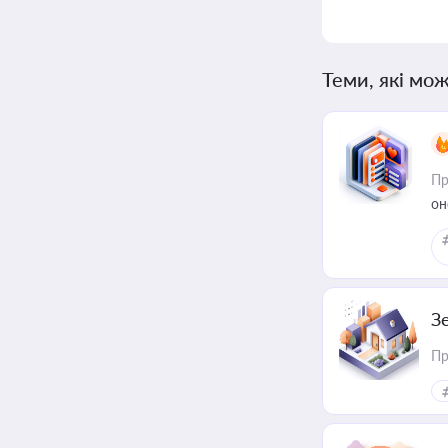
Теми, які мож
Пр
он
З
Пр