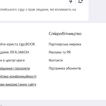
опейського суду з прав людини, які впливають на
Співробітництво
айти юриста Liga:BOOK
Партнерська мережа
адемія ЛІГА:ЗАКОН
Реклама та PR
и в центрі уваги
Контакти
 рішення і продукти
Підтримка абонентів
ітика конфіденційності
ви використання сайту
26.