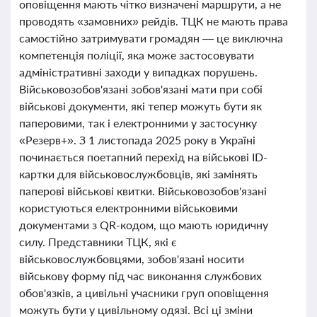
оповіщення мають чітко визначені маршрути, а не
проводять «замовних» рейдів. ТЦК не мають права
самостійно затримувати громадян — це виключна
компетенція поліції, яка може застосовувати
адміністративні заходи у випадках порушень.
Військовозобов'язані зобов'язані мати при собі
військові документи, які тепер можуть бути як
паперовими, так і електронними у застосунку
«Резерв+». З 1 листопада 2025 року в Україні
починається поетапний перехід на військові ID-
картки для військовослужбовців, які замінять
паперові військові квитки. Військовозобов'язані
користуються електронними військовими
документами з QR-кодом, що мають юридичну
силу. Представники ТЦК, які є
військовослужбовцями, зобов'язані носити
військову форму під час виконання службових
обов'язків, а цивільні учасники груп оповіщення
можуть бути у цивільному одязі. Всі ці зміни