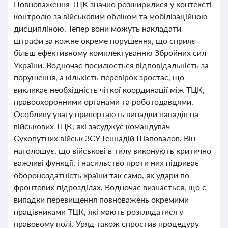
Повноваження ТЦК значно розширилися у контексті
контролю за військовим обліком та мобілізаційною
дисципліною. Тепер вони можуть накладати
штрафи за кожне окреме порушення, що сприяє
більш ефективному комплектуванню Збройних сил
України. Водночас посилюється відповідальність за
порушення, а кількість перевірок зростає, що
викликає необхідність чіткої координації між ТЦК,
правоохоронними органами та роботодавцями.
Особливу увагу привертають випадки нападів на
військових ТЦК, які засуджує командувач
Сухопутних військ ЗСУ Геннадій Шаповалов. Він
наголошує, що військові в тилу виконують критично
важливі функції, і насильство проти них підриває
обороноздатність країни так само, як удари по
фронтових підрозділах. Водночас визнається, що є
випадки перевищення повноважень окремими
працівниками ТЦК, які мають розглядатися у
правовому полі. Уряд також спростив процедуру