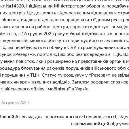
кт №14320, ініційований Міністерством оборони, передбач
нних центрів. Це дозволить відокремленим підрозділам отри
 рішення, видавати довідки та працювати з Єдиним реєстром
авантаження на районні центри, спростити доступ громадян
ім того, з 16 грудня 2025 року в Україні відбувається перехі
 ведення військового обліку та підвищує його ефективність
сіб, які перебувають на обліку в СБУ та розвідувальних орг
осунок «Резерв+», портал «Дія» або безпосередньо в ТЦК. В
учення повісток, який розширено на представників органів 
роцедура блокування рахунків порушників військового облік
 порушника у ТЦК. Статус «у розшуку» у «Резерв+» не звільн
тивних чи кримінальних наслідків. Загалом реформи спрямова
і військового обліку і мобілізації в Україні.
,
26 грудня 2025
Повний AI-огляд дня та посилання на всі новини, статті, віде
сформований цей підсумо