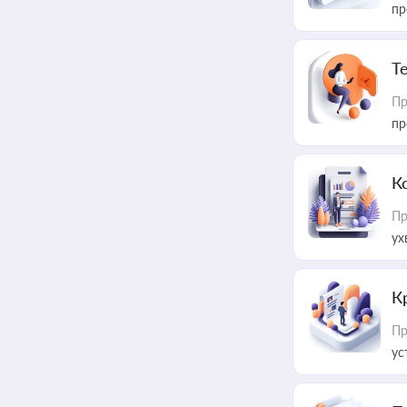
пр
T
Пр
пр
К
Пр
ух
К
Пр
ус