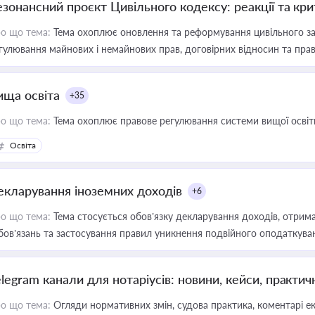
езонансний проєкт Цивільного кодексу: реакції та кр
о що тема:
Тема охоплює оновлення та реформування цивільного за
гулювання майнових і немайнових прав, договірних відносин та прав
ища освіта
+35
о що тема:
Тема охоплює правове регулювання системи вищої освіти, о
Освіта
екларування іноземних доходів
+6
о що тема:
Тема стосується обов’язку декларування доходів, отрим
бов’язань та застосування правил уникнення подвійного оподаткува
elegram канали для нотаріусів: новини, кейси, практич
о що тема:
Огляди нормативних змін, судова практика, коментарі екс