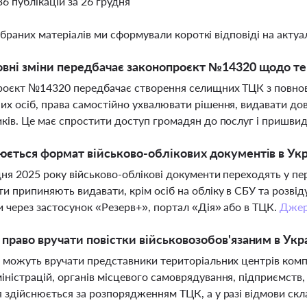
36 публікацій за 26 грудня
ібраних матеріалів ми сформували короткі відповіді на актуал
овні зміни передбачає законопроєкт №14320 щодо т
оєкт №14320 передбачає створення селищних ТЦК з повнов
х осіб, права самостійно ухвалювати рішення, видавати до
ків. Це має спростити доступ громадян до послуг і пришви
юється формат військово-облікових документів в Укра
дня 2025 року військово-облікові документи переходять у п
и припиняють видавати, крім осіб на обліку в СБУ та розві
 через застосунок «Резерв+», портал «Дія» або в ТЦК.
Джер
 право вручати повістки військовозобов'язаним в Укра
 можуть вручати представники територіальних центрів комп
ністрацій, органів місцевого самоврядування, підприємств, 
 здійснюється за розпорядженням ТЦК, а у разі відмови скл