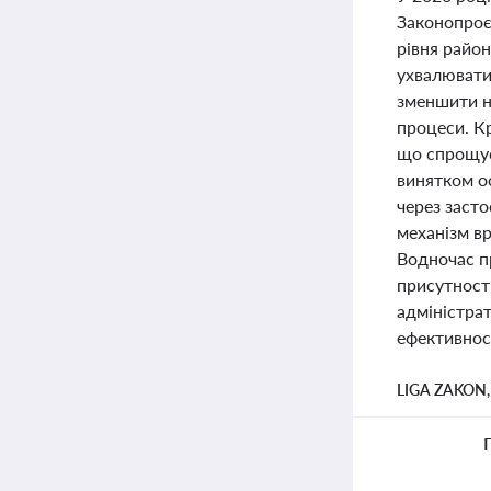
Законопроє
рівня райо
ухвалювати
зменшити н
процеси. Кр
що спрощує
винятком о
через заст
механізм вр
Водночас п
присутності
адміністра
ефективност
LIGA ZAKON