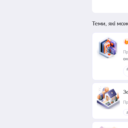
Теми, які мож
Пр
он
З
Пр