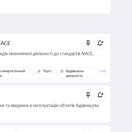
NACE
идів економічної діяльності до стандартів NACE,
о-енергетичний
Торгівля
Будівельна
+10
кс
діяльність
я та введення в експлуатацію об’єктів будівництва