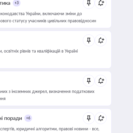
итика
+3
конодавства України, включаючи зміни до
ового статусу учасників цивільних правовідносин
світніх рівнів та кваліфікацій в Україні
аних з іноземних джерел, визначення податкових
ння
ні поради
+6
пертів, юридичні алгоритми, правові новини - все,