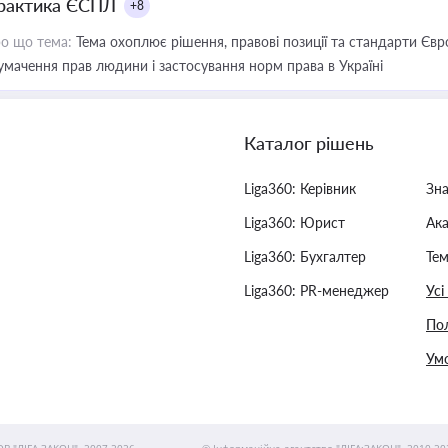
рактика ЄСПЛ
+8
о що тема:
Тема охоплює рішення, правові позиції та стандарти Євр
умачення прав людини і застосування норм права в Україні
Каталог рішень
Liga360: Керівник
Зн
Liga360: Юрист
Ак
Liga360: Бухгалтер
Тем
Liga360: PR-менеджер
Усі
Пол
Умо