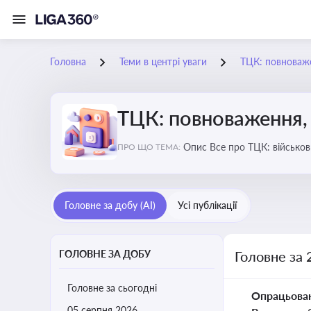
Головна
Теми в центрі уваги
ТЦК: повноваже
ТЦК: повноваження, 
Опис Все про ТЦК: війс
ПРО ЩО ТЕМА:
Головне за добу (AI)
Усі публікації
ГОЛОВНЕ ЗА ДОБУ
Головне за 
Головне за сьогодні
Опрацьова
05 серпня 2026