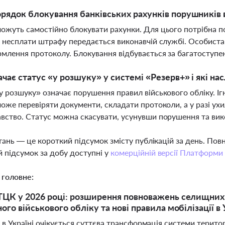
рядок блокування банківських рахунків порушників 
ожуть самостійно блокувати рахунки. Для цього потрібна по
я несплати штрафу передається виконавчій службі. Особист
млення протоколу. Блокування відбувається за багатосту
чає статус «у розшуку» у системі «Резерв+» і які на
у розшуку» означає порушення правил військового обліку. Ігн
може перевіряти документи, складати протоколи, а у разі ух
вство. Статус можна скасувати, усунувши порушення та в
тань — це короткий підсумок змісту публікацій за день. По
 підсумок за добу доступні у
комерційній версії Платформи
 головне:
ЦК у 2026 році: розширення повноважень селищних
го військового обліку та нові правила мобілізації в 
 в Україні очікується суттєва трансформація системи терито