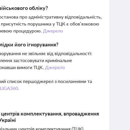
військового обліку?
станова про адміністративну відповідальність,
а присутність порушника у ТЦК є обов’язковою
пеневою процедурою.
Джерело
слідки його ігнорування?
орування не звільняє від відповідальності:
илення застосовувати кримінальне
иконавши вимоги ТЦК.
Джерело
вний список першоджерел з посиланнями та
 LIGA360.
 центрів комплектування, впровадження
Україні
ріальних центрів комплектування (ТЦК).