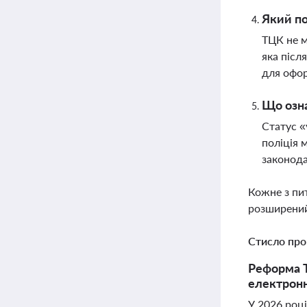
Який по
ТЦК не м
яка післ
для офор
Що озна
Статус «
поліція 
законода
Кожне з пи
розширений
Стисло про
Реформа Т
електронно
У 2026 році