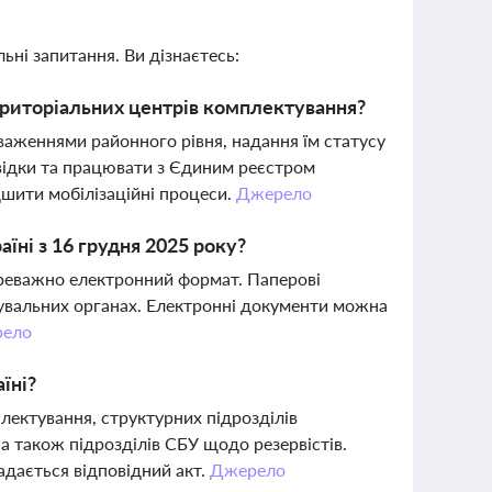
ьні запитання. Ви дізнаєтесь:
ериторіальних центрів комплектування?
аженнями районного рівня, надання їм статусу
відки та працювати з Єдиним реєстром
дшити мобілізаційні процеси.
Джерело
їні з 16 грудня 2025 року?
ереважно електронний формат. Паперові
дувальних органах. Електронні документи можна
ело
їні?
лектування, структурних підрозділів
а також підрозділів СБУ щодо резервістів.
адається відповідний акт.
Джерело