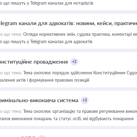
о що пишуть у Telegram каналах для нотаріусів
elegram канали для адвокатів: новини, кейси, практич
о що тема:
Огляди нормативних змін, судова практика, коментарі екс
о що пишуть у Telegram каналах для адвокатів
онституційне провадження
+2
о що тема:
Тема охоплює порядок здійснення Конституційним Судом
валення актів і формування правових позицій
римінально-виконавча система
+3
о що тема:
Тема охоплює організацію та правове регулювання викона
танов виконання покарань та статус осіб, які відбувають покарання