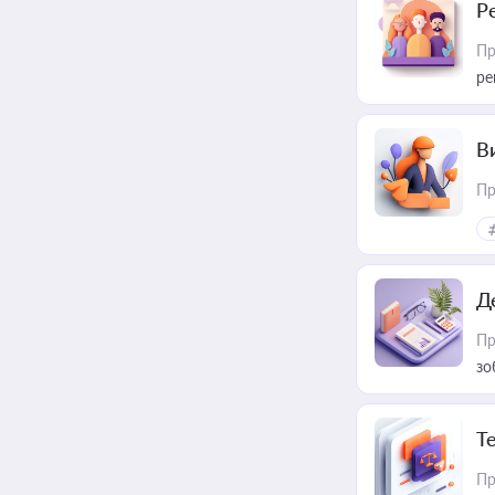
Р
Пр
ре
В
Пр
Д
Пр
зо
T
Пр