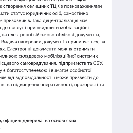
ає створення селищних ТЦК з повноваженнями
мати статус юридичних осіб, самостійно
 призовників. Така децентралізація має
 до послуг і пришвидшити мобілізаційні
д на електронні військово-облікові документи,
. Видача паперових документів припиняється, за
анах. Електронні документи можна отримати
ажливою складовою мобілізаційної системи є
місцевого самоврядування, підприємств та СБУ.
у є багатоступеневою і вимагає особистої
яє від відповідальності і може призвести до
ні на підвищення оперативності, прозорості та
о, офіційні джерела, на основі яких
к