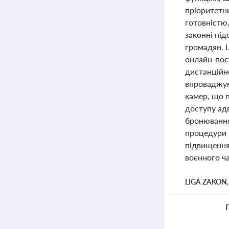
пріоритетн
готовністю,
законні пі
громадян. 
онлайн-пост
дистанційн
впроваджую
камер, що п
доступу ад
бронювання
процедури 
підвищення 
воєнного ча
LIGA ZAKON