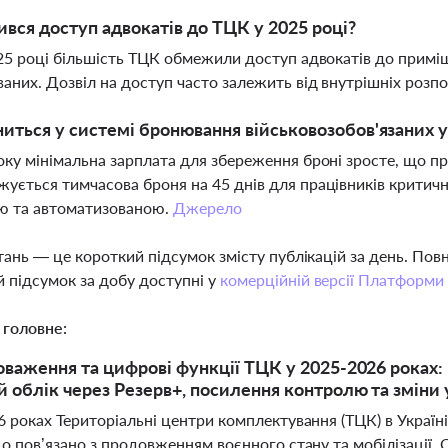
ився доступ адвокатів до ТЦК у 2025 році?
025 році більшість ТЦК обмежили доступ адвокатів до прим
ваних. Дозвіл на доступ часто залежить від внутрішніх роз
иться у системі бронювання військовозобов'язаних у
оку мінімальна зарплата для збереження броні зросте, що пр
ується тимчасова броня на 45 днів для працівників критич
 та автоматизованою.
Джерело
тань — це короткий підсумок змісту публікацій за день. По
 підсумок за добу доступні у
комерційній версії Платформи
 головне:
оваження та цифрові функції ТЦК у 2025-2026 роках: 
й облік через Резерв+, посилення контролю та зміни
 роках Територіальні центри комплектування (ТЦК) в Україні
що пов’язано з продовженням воєнного стану та мобілізації