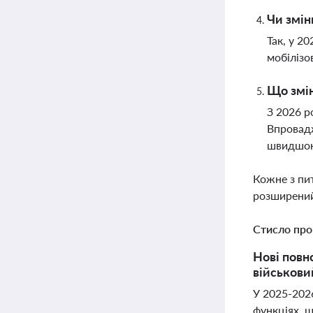
Чи змін
Так, у 2
мобілізо
Що змін
З 2026 р
Впровадж
швидшою
Кожне з пи
розширений
Стисло про
Нові повн
військови
У 2025-2026
функціях, 