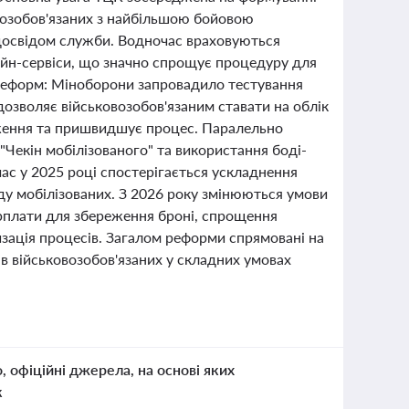
овозобов'язаних з найбільшою бойовою
із досвідом служби. Водночас враховуються
айн-сервіси, що значно спрощує процедуру для
 реформ: Міноборони запровадило тестування
дозволяє військовозобов'язаним ставати на облік
ження та пришвидшує процес. Паралельно
Чекін мобілізованого" та використання боді-
час у 2025 році спостерігається ускладнення
ду мобілізованих. З 2026 року змінюються умови
арплати для збереження броні, спрощення
зація процесів. Загалом реформи спрямовані на
ав військовозобов'язаних у складних умовах
о, офіційні джерела, на основі яких
к