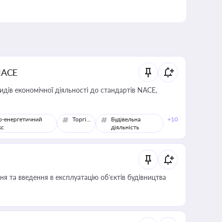
NACE
идів економічної діяльності до стандартів NACE,
о-енергетичний
Торгівля
Будівельна
+10
кс
діяльність
я та введення в експлуатацію об’єктів будівництва