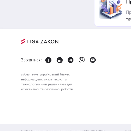
П
Пр
тл
Зв'язатися:
забезпечує український бізнес
інформацією, аналітикою та
технологічними рішеннями для
ефективної та безпечної роботи.