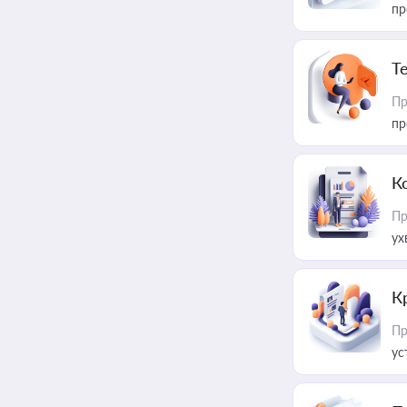
пр
T
Пр
пр
К
Пр
ух
К
Пр
ус