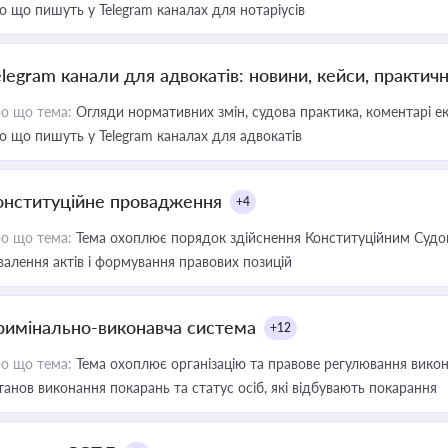
о що пишуть у Telegram каналах для нотаріусів
elegram канали для адвокатів: новини, кейси, практич
о що тема:
Огляди нормативних змін, судова практика, коментарі екс
о що пишуть у Telegram каналах для адвокатів
онституційне провадження
+4
о що тема:
Тема охоплює порядок здійснення Конституційним Судом
валення актів і формування правових позицій
римінально-виконавча система
+12
о що тема:
Тема охоплює організацію та правове регулювання викона
танов виконання покарань та статус осіб, які відбувають покарання