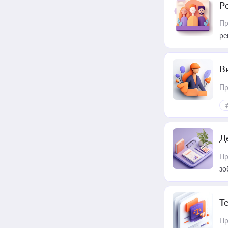
Р
Пр
ре
В
Пр
Д
Пр
зо
T
Пр