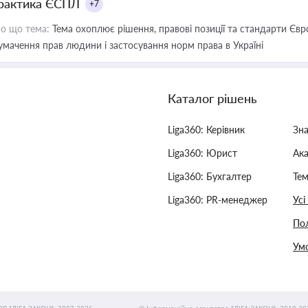
рактика ЄСПЛ
+7
о що тема:
Тема охоплює рішення, правові позиції та стандарти Євр
умачення прав людини і застосування норм права в Україні
Каталог рішень
Liga360: Керівник
Зн
Liga360: Юрист
Ак
Liga360: Бухгалтер
Тем
Liga360: PR-менеджер
Усі
Пол
Умо