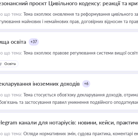
езонансний проєкт Цивільного кодексу: реакції та кр
о що тема:
Тема охоплює оновлення та реформування цивільного за
гулювання майнових і немайнових прав, договірних відносин та прав
ища освіта
+37
о що тема:
Тема охоплює правове регулювання системи вищої освіти, о
Освіта
екларування іноземних доходів
+6
о що тема:
Тема стосується обов’язку декларування доходів, отрим
бов’язань та застосування правил уникнення подвійного оподаткува
elegram канали для нотаріусів: новини, кейси, практич
о що тема:
Огляди нормативних змін, судова практика, коментарі екс