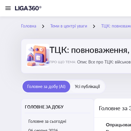
Головна
Теми в центрі уваги
ТЦК: повноваже
ТЦК: повноваження, 
Опис Все про ТЦК: війс
ПРО ЩО ТЕМА:
Головне за добу (AI)
Усі публікації
ГОЛОВНЕ ЗА ДОБУ
Головне за 
Головне за сьогодні
Опрацьова
06 серпня 2026