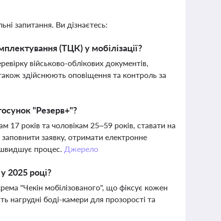
ьні запитання. Ви дізнаєтесь:
мплектування (ТЦК) у мобілізації?
еревірку військово-облікових документів,
також здійснюють оповіщення та контроль за
тосунок "Резерв+"?
м 17 років та чоловікам 25–59 років, ставати на
о заповнити заявку, отримати електронне
ишвидшує процес.
Джерело
у 2025 році?
ема "Чекін мобілізованого", що фіксує кожен
ть нагрудні боді-камери для прозорості та