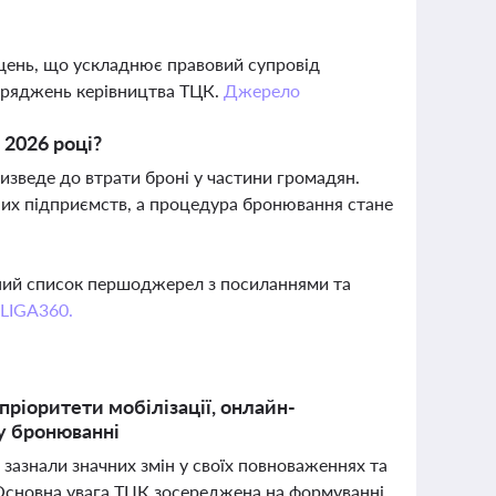
іщень, що ускладнює правовий супровід
поряджень керівництва ТЦК.
Джерело
 2026 році?
изведе до втрати броні у частини громадян.
них підприємств, а процедура бронювання стане
вний список першоджерел з посиланнями та
 LIGA360.
пріоритети мобілізації, онлайн-
 у бронюванні
 зазнали значних змін у своїх повноваженнях та
. Основна увага ТЦК зосереджена на формуванні