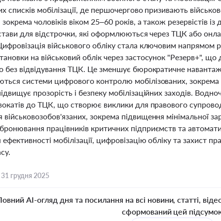
их списків мобілізації, де першочергово призивають військ
 зокрема чоловіків віком 25–60 років, а також резервістів 
дстави для відстрочки, які оформлюються через ТЦК або онл
Цифровізація військового обліку стала ключовим напрямом
ановки на військовий облік через застосунок "Резерв+", що 
о без відвідування ТЦК. Це зменшує бюрократичне наванта
ться системи цифрового контролю мобілізованих, зокрема "
ідвищує прозорість і безпеку мобілізаційних заходів. Водно
вокатів до ТЦК, що створює виклики для правового супрово
 військовозобов'язаних, зокрема підвищення мінімальної з
бронювання працівників критичних підприємств та автомати
ефективності мобілізації, цифровізацію обліку та захист пр
су.
,
31 грудня 2025
Повний AI-огляд дня та посилання на всі новини, статті, віде
сформований цей підсумо