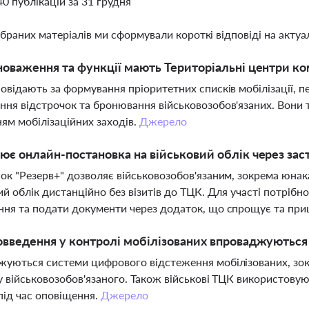
40 публікацій за 31 грудня
ібраних матеріалів ми сформували короткі відповіді на актуал
новаження та функції мають Територіальні центри ко
овідають за формування пріоритетних списків мобілізації, п
ня відстрочок та бронювання військовозобов'язаних. Вони 
ям мобілізаційних заходів.
Джерело
ює онлайн-постановка на військовий облік через зас
ок "Резерв+" дозволяє військовозобов'язаним, зокрема юнака
ий облік дистанційно без візитів до ТЦК. Для участі потрібн
ння та подати документи через додаток, що спрощує та пр
овведення у контролі мобілізованих впроваджуються 
уються системи цифрового відстеження мобілізованих, зокр
у військовозобов'язаного. Також військові ТЦК використовую
під час оповіщення.
Джерело