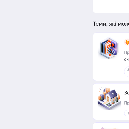
Теми, які мож
Пр
он
З
Пр