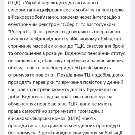
(ТЦК) в Україні переходять до активного
використання цифрових систем обліку та контролю
військовозобов'язаних, зокрема через інтеграцію з
електронним реєстром "Оберіг" та застосунком
"Резерв+". Ці інструменти дозволяють оперативно
виявляти невідповідності у військовому обліку, що
спричиняє масові виклики до ТЦК, скасування броні
та оголошення в розшук. Водночас пенсійний статус
не звільняє від обов'язку перебувати на військовому
обліку, і навіть пенсіонери до 60 років можуть
отримувати повістки. Працівники ТЦК здебільшого
проводять перевірки та вручення повісток у денний
час, але за потреби можуть діяти у будь-який час
доби. Водночас судова практика наголошує на
обмеженнях повноважень ТЦК: вони не мають
права самостійно затримувати громадян, а
військово-лікарські комісії (ВЛК) мають
проводитись з дотриманням медичних процедур і
без примусу. Відомі випадки скасування мобілізації