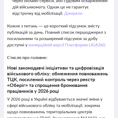
через онлайн-сервіси, або судовим оскарженням
дій військкомату. Однак це не гарантує
відстрочку від мобілізації.
Джерело
Кожне з питань — це короткий підсумок змісту
публікацій за день. Повний список першоджерел з
посиланнями та розширений підсумок за добу
доступні у
комерційній версії Платформи LIGA360.
Стисло про головне:
Нові законодавчі ініціативи та цифровізація
військового обліку: обмеження повноважень
ТЦК, посилений контроль через реєстр
«Оберіг» та спрощення бронювання
працівників у 2026 році
У 2026 році в Україні відбуваються значні зміни у
сфері військового обліку та мобілізації, зокрема
щодо повноважень територіальних центрів
комплектування (ТЦК). Законопроєкт №14132, що