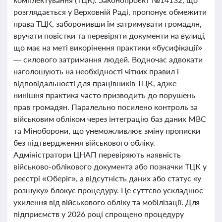
розглядається у Верховній Раді, пропонує обмежити
права ТЦК, заборонивши їм затримувати громадян,
вручати повістки та перевіряти документи на вулиці,
що має на меті викорінення практики «бусифікації»
— силового затримання людей. Водночас адвокати
наголошують на необхідності чітких правил і
відповідальності для працівників ТЦК, адже
нинішня практика часто призводить до порушень
прав громадян. Паралельно посилено контроль за
військовим обліком через інтеграцію баз даних МВС
та Міноборони, що унеможливлює зміну прописки
без підтвердження військового обліку.
Адміністратори ЦНАП перевіряють наявність
військово-облікового документа або позначки ТЦК у
реєстрі «Оберіг», а відсутність даних або статус «у
розшуку» блокує процедуру. Це суттєво ускладнює
ухилення від військового обліку та мобілізації. Для
підприємств у 2026 році спрощено процедуру