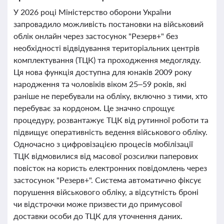
У 2026 році Міністерство оборони України
запровадило можливість постановки на військовий
облік онлайн через застосунок "Резерв+" без
необхідності відвідування територіальних центрів
комплектування (ТЦК) та проходження медогляду.
Ця нова функція доступна для юнаків 2009 року
народження та чоловіків віком 25–59 років, які
раніше не перебували на обліку, включно з тими, хто
перебуває за кордоном. Це значно спрощує
процедуру, розвантажує ТЦК від рутинної роботи та
підвищує оперативність ведення військового обліку.
Одночасно з цифровізацією процесів мобілізації
ТЦК відмовилися від масової розсилки паперових
повісток на користь електронних повідомлень через
застосунок "Резерв+". Система автоматично фіксує
порушення військового обліку, а відсутність броні
чи відстрочки може призвести до примусової
доставки особи до ТЦК для уточнення даних.