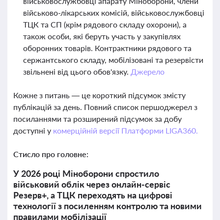
військовослужбовці апарату Міноборони, члени
військово-лікарських комісій, військовослужбовці
ТЦК та СП (крім рядового складу охорони), а
також особи, які беруть участь у закупівлях
оборонних товарів. Контрактники рядового та
сержантського складу, мобілізовані та резервісти
звільнені від цього обов'язку.
Джерело
Кожне з питань — це короткий підсумок змісту
публікацій за день. Повний список першоджерел з
посиланнями та розширений підсумок за добу
доступні у
комерційній версії Платформи LIGA360.
Стисло про головне:
У 2026 році Міноборони спростило
військовий облік через онлайн-сервіс
Резерв+, а ТЦК переходять на цифрові
технології з посиленням контролю та новими
правилами мобілізації