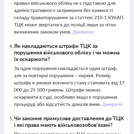
правил військового обліку не є підставою для
адміністративного затримання без наявності
складу правопорушення за статтею 210-1 КУпАП.
ТЦК може звертатися до поліції лише за чітко
визначених законом умов.
Джерело
Як накладаються штрафи ТЦК за
порушення військового обліку і чи можна
їх оскаржити?
За одне порушення накладається один штраф,
але за повторні порушення – окремі. Розмір
штрафу в умовах воєнного стану становить від 17
000 до 25 500 гривень. Штрафи можна
оскаржити в суді, особливо якщо є порушення
процедур або відсутність доказів вини.
Джерело
Чи законне примусове доставлення до ТЦК
і які права мають військовозобов'язані?
Примусове доставлення до ТЦК законне лише у