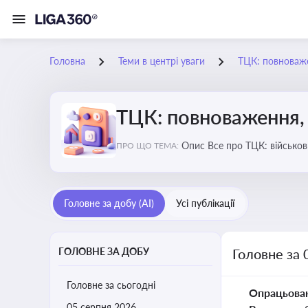
Головна
Теми в центрі уваги
ТЦК: повноваже
ТЦК: повноваження, 
Опис Все про ТЦК: війс
ПРО ЩО ТЕМА:
Головне за добу (AI)
Усі публікації
ГОЛОВНЕ ЗА ДОБУ
Головне за 
Головне за сьогодні
Опрацьова
05 серпня 2026