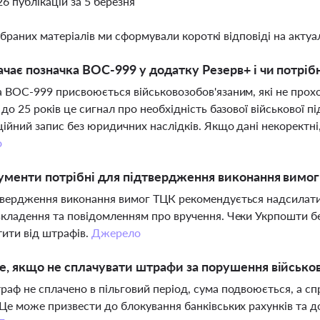
26 публікацій за 5 березня
ібраних матеріалів ми сформували короткі відповіді на актуал
чає позначка ВОС-999 у додатку Резерв+ і чи потріб
 ВОС-999 присвоюється військовозобов'язаним, які не прохо
 до 25 років це сигнал про необхідність базової військової пі
ійний запис без юридичних наслідків. Якщо дані некоректні,
о
ументи потрібні для підтвердження виконання вимог
твердження виконання вимог ТЦК рекомендується надсилат
кладення та повідомленням про вручення. Чеки Укрпошти бе
тити від штрафів.
Джерело
, якщо не сплачувати штрафи за порушення військов
аф не сплачено в пільговий період, сума подвоюється, а с
Це може призвести до блокування банківських рахунків та д