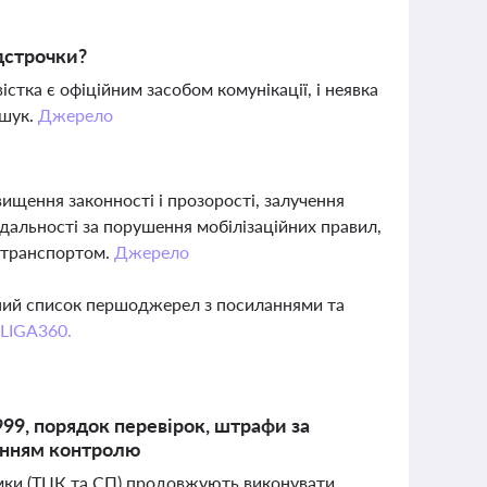
ідстрочки?
істка є офіційним засобом комунікації, і неявка
зшук.
Джерело
вищення законності і прозорості, залучення
ідальності за порушення мобілізаційних правил,
 транспортом.
Джерело
вний список першоджерел з посиланнями та
 LIGA360.
999, порядок перевірок, штрафи за
ленням контролю
имки (ТЦК та СП) продовжують виконувати