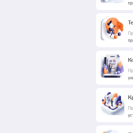
пр
T
Пр
пр
К
Пр
ух
К
Пр
ус