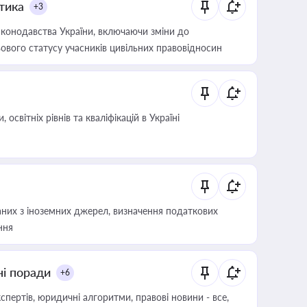
итика
+3
конодавства України, включаючи зміни до
ового статусу учасників цивільних правовідносин
світніх рівнів та кваліфікацій в Україні
аних з іноземних джерел, визначення податкових
ння
ні поради
+6
пертів, юридичні алгоритми, правові новини - все,