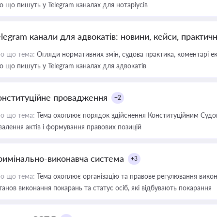
о що пишуть у Telegram каналах для нотаріусів
elegram канали для адвокатів: новини, кейси, практич
о що тема:
Огляди нормативних змін, судова практика, коментарі екс
о що пишуть у Telegram каналах для адвокатів
онституційне провадження
+2
о що тема:
Тема охоплює порядок здійснення Конституційним Судом
валення актів і формування правових позицій
римінально-виконавча система
+3
о що тема:
Тема охоплює організацію та правове регулювання викона
танов виконання покарань та статус осіб, які відбувають покарання