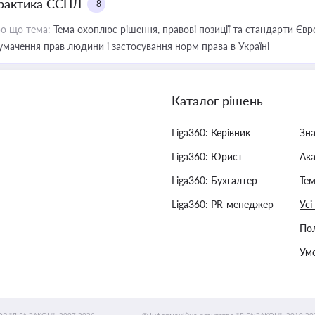
рактика ЄСПЛ
+8
о що тема:
Тема охоплює рішення, правові позиції та стандарти Євр
умачення прав людини і застосування норм права в Україні
Каталог рішень
Liga360: Керівник
Зн
Liga360: Юрист
Ак
Liga360: Бухгалтер
Тем
Liga360: PR-менеджер
Усі
Пол
Умо