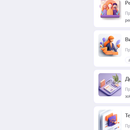
Р
Пр
ре
В
Пр
Д
Пр
зо
T
Пр