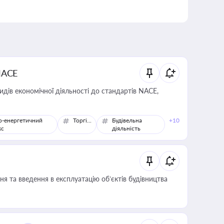
NACE
идів економічної діяльності до стандартів NACE,
о-енергетичний
Торгівля
Будівельна
+10
кс
діяльність
я та введення в експлуатацію об’єктів будівництва