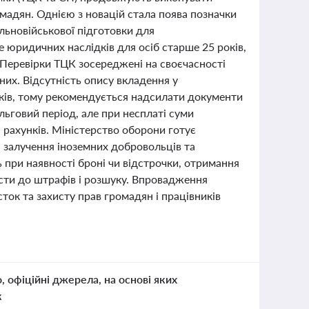
ромадян. Однією з новацій стала поява позначки
льновійськової підготовки для
не юридичних наслідків для осіб старше 25 років,
 Перевірки ТЦК зосереджені на своєчасності
них. Відсутність опису вкладення у
ків, тому рекомендується надсилати документи
ьговий період, але при несплаті суми
 рахунків. Міністерство оборони готує
, залучення іноземних добровольців та
 при наявності броні чи відстрочки, отримання
ести до штрафів і розшуку. Впровадження
ок та захисту прав громадян і працівників
о, офіційні джерела, на основі яких
к