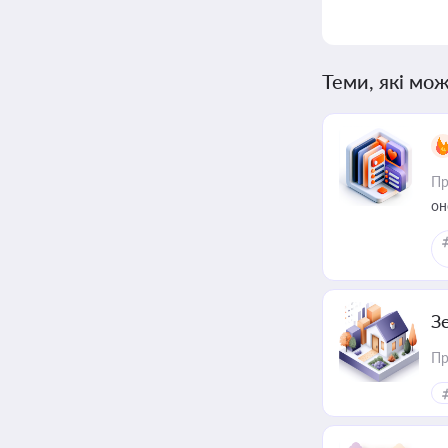
Теми, які мож
Пр
он
З
Пр