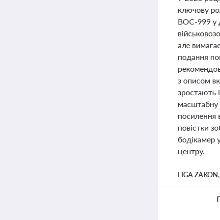
ключову рол
ВОС-999 у д
військовозо
але вимага
подання пов
рекомендов
з описом в
зростають 
масштабну 
посилення в
повістки зо
бодікамер 
центру.
LIGA ZAKON