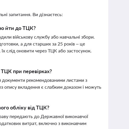
ьні запитання. Ви дізнаєтесь:
но йти до ТЦК?
дили військову службу або навчальні збори.
дготовки, а для старших за 25 років – це
 їх слід оновити через ТЦК або застосунок.
 ТЦК при перевірках?
и документи рекомендованими листами з
з опису вкладення є слабким доказом і можуть
ого обліку від ТЦК?
праву передають до Державної виконавчої
одаткових витрат, включно з виконавчим