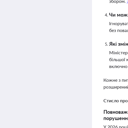
збором.
Чи можн
Ігнорува
без пова
Які змі
Міністер
більшої 
включно 
Кожне з пи
розширений
Стисло про
Повноваже
порушення
У 2026 роц