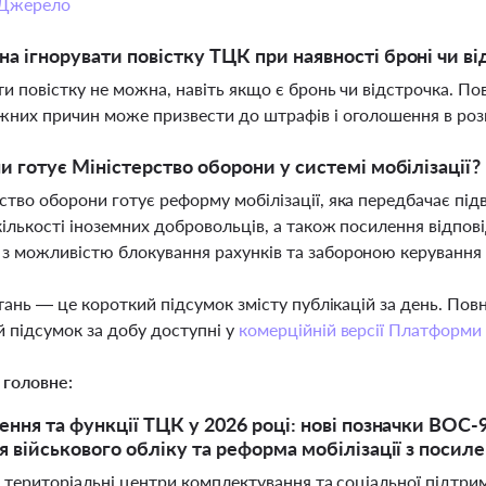
Джерело
а ігнорувати повістку ТЦК при наявності броні чи в
ти повістку не можна, навіть якщо є бронь чи відстрочка. Пов
жних причин може призвести до штрафів і оголошення в ро
ни готує Міністерство оборони у системі мобілізації?
ство оборони готує реформу мобілізації, яка передбачає під
кількості іноземних добровольців, а також посилення відпов
з можливістю блокування рахунків та забороною керування
тань — це короткий підсумок змісту публікацій за день. По
 підсумок за добу доступні у
комерційній версії Платформи
 головне:
ння та функції ТЦК у 2026 році: нові позначки ВОС-
 військового обліку та реформа мобілізації з поси
і територіальні центри комплектування та соціальної підтр