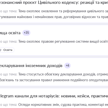
езонансний проєкт Цивільного кодексу: реакції та кр
о що тема:
Тема охоплює оновлення та реформування цивільного за
гулювання майнових і немайнових прав, договірних відносин та прав
ища освіта
+35
о що тема:
Тема охоплює правове регулювання системи вищої освіти, о
Освіта
екларування іноземних доходів
+6
о що тема:
Тема стосується обов’язку декларування доходів, отрим
бов’язань та застосування правил уникнення подвійного оподаткува
elegram канали для нотаріусів: новини, кейси, практич
о що тема:
Огляди нормативних змін, судова практика, коментарі екс