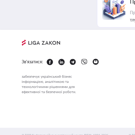
П
Пр
тл
Зв'язатися:
забезпечує український бізнес
інформацією, аналітикою та
технологічними рішеннями для
ефективної та безпечної роботи.