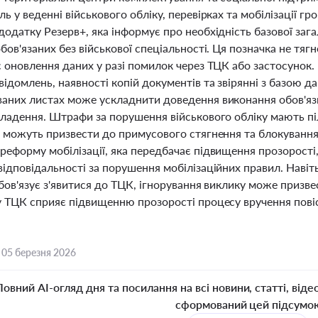
ь у веденні військового обліку, перевірках та мобілізації г
одатку Резерв+, яка інформує про необхідність базової зага
бов'язаних без військової спеціальності. Ця позначка не тяг
є оновлення даних у разі помилок через ТЦК або застосунок.
ідомлень, наявності копій документів та звірянні з базою да
аних листах може ускладнити доведення виконання обов'яз
кладення. Штрафи за порушення військового обліку мають піл
і можуть призвести до примусового стягнення та блокування
реформу мобілізації, яка передбачає підвищення прозорості
ідповідальності за порушення мобілізаційних правил. Навіть
бов'язує з'явитися до ТЦК, ігнорування виклику може призв
у ТЦК сприяє підвищенню прозорості процесу вручення повіст
,
05 березня 2026
Повний AI-огляд дня та посилання на всі новини, статті, віде
сформований цей підсумо