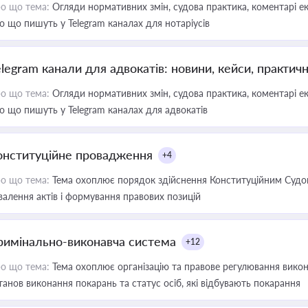
о що тема:
Огляди нормативних змін, судова практика, коментарі екс
о що пишуть у Telegram каналах для нотаріусів
elegram канали для адвокатів: новини, кейси, практич
о що тема:
Огляди нормативних змін, судова практика, коментарі екс
о що пишуть у Telegram каналах для адвокатів
онституційне провадження
+4
о що тема:
Тема охоплює порядок здійснення Конституційним Судом
валення актів і формування правових позицій
римінально-виконавча система
+12
о що тема:
Тема охоплює організацію та правове регулювання викона
танов виконання покарань та статус осіб, які відбувають покарання