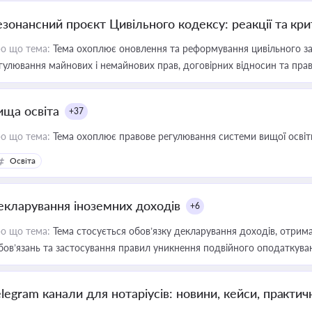
езонансний проєкт Цивільного кодексу: реакції та кр
о що тема:
Тема охоплює оновлення та реформування цивільного за
гулювання майнових і немайнових прав, договірних відносин та прав
ища освіта
+37
о що тема:
Тема охоплює правове регулювання системи вищої освіти, о
Освіта
екларування іноземних доходів
+6
о що тема:
Тема стосується обов’язку декларування доходів, отрим
бов’язань та застосування правил уникнення подвійного оподаткува
elegram канали для нотаріусів: новини, кейси, практич