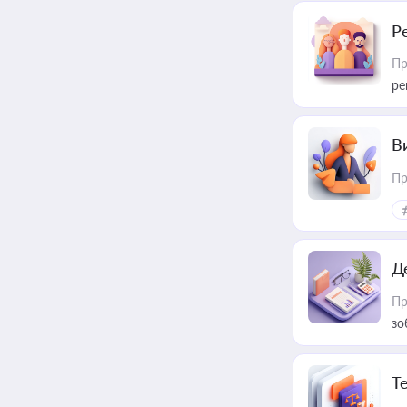
Р
Пр
ре
В
Пр
Д
Пр
зо
T