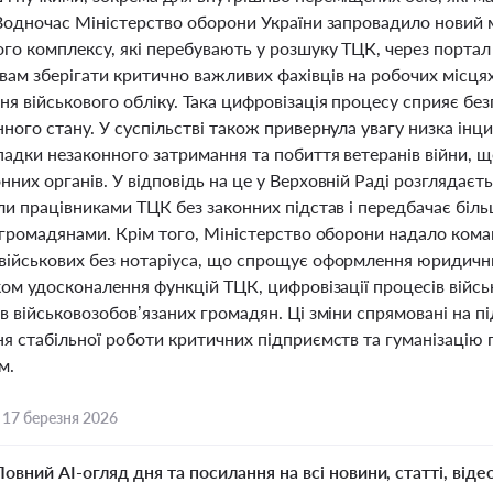
 Водночас Міністерство оборони України запровадило новий
о комплексу, які перебувають у розшуку ТЦК, через портал 
вам зберігати критично важливих фахівців на робочих місця
я військового обліку. Така цифровізація процесу сприяє бе
ного стану. У суспільстві також привернула увагу низка інц
адки незаконного затримання та побиття ветеранів війни, щ
них органів. У відповідь на це у Верховній Раді розглядаєт
ли працівниками ТЦК без законних підстав і передбачає біль
з громадянами. Крім того, Міністерство оборони надало ком
військових без нотаріуса, що спрощує оформлення юридичних
ком удосконалення функцій ТЦК, цифровізації процесів військ
в військовозобов’язаних громадян. Ці зміни спрямовані на п
ня стабільної роботи критичних підприємств та гуманізацію 
м.
,
17 березня 2026
Повний AI-огляд дня та посилання на всі новини, статті, віде