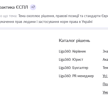
рактика ЄСПЛ
+7
о що тема:
Тема охоплює рішення, правові позиції та стандарти Євр
умачення прав людини і застосування норм права в Україні
Каталог рішень
Liga360: Керівник
Зн
Liga360: Юрист
Ак
Liga360: Бухгалтер
Тем
Liga360: PR-менеджер
Усі
Пол
Умо