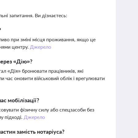
ьні запитання. Ви дізнаєтесь:
?
бливо при зміні місця проживання, якщо це
ннями центру.
Джерело
через «Дію»?
л «Дія» бронювати працівників, які
и час оновити військовий облік і врегулювати
ас мобілізації?
вувати фізичну силу або спецзасоби без
у підході.
Джерело
астин замість нотаріуса?