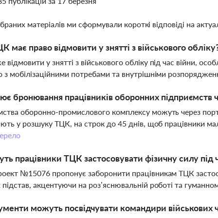
85 публікацій за 17 березня
ібраних матеріалів ми сформували короткі відповіді на актуал
К має право відмовити у знятті з військового обліку
 відмовити у знятті з військового обліку під час війни, осо
о з мобілізаційними потребами та внутрішніми розпорядже
ює бронювання працівників оборонних підприємств 
ства оборонно-промислового комплексу можуть через порта
ють у розшуку ТЦК, на строк до 45 днів, щоб працівники мал
ерело
ть працівники ТЦК застосовувати фізичну силу під ч
оект №15076 пропонує заборонити працівникам ТЦК застосо
 підстав, акцентуючи на роз’яснювальній роботі та гуманном
ументи можуть посвідчувати командири військових ч