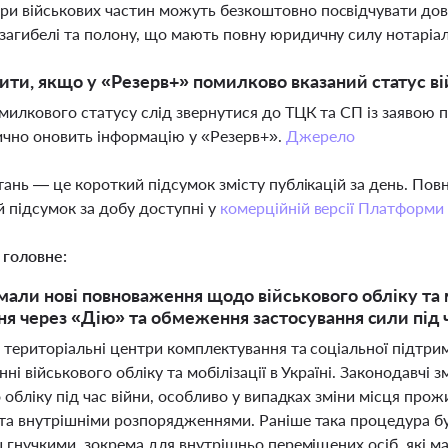
и військових частин можуть безкоштовно посвідчувати дові
загибелі та полону, що мають повну юридичну силу нотаріал
ти, якщо у «Резерв+» помилково вказаний статус ві
омилкового статусу слід звернутися до ТЦК та СП із заявою 
чно оновить інформацію у «Резерв+».
Джерело
тань — це короткий підсумок змісту публікацій за день. По
 підсумок за добу доступні у
комерційній версії Платформи
 головне:
али нові повноваження щодо військового обліку та моб
я через «Дію» та обмеження застосування сили під ч
і територіальні центри комплектування та соціальної підтр
нні військового обліку та мобілізації в Україні. Законодавчі 
 обліку під час війни, особливо у випадках зміни місця про
та внутрішніми розпорядженнями. Раніше така процедура бул
 гнучкими, зокрема для внутрішньо переміщених осіб, які ма