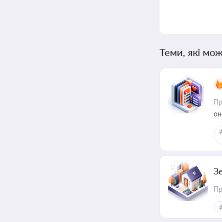
Теми, які мож
Пр
он
З
Пр