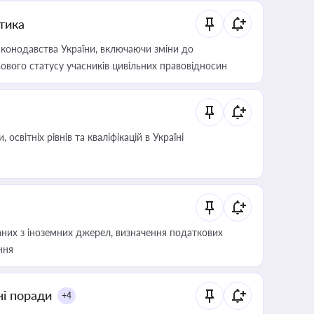
итика
конодавства України, включаючи зміни до
ового статусу учасників цивільних правовідносин
світніх рівнів та кваліфікацій в Україні
аних з іноземних джерел, визначення податкових
ння
ні поради
+4