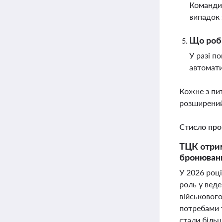
Командир
випадок 
Що роби
У разі п
автомати
Кожне з пи
розширений
Стисло про
ТЦК отрим
бронюванн
У 2026 роц
роль у веде
військового
потребами 
стали більш