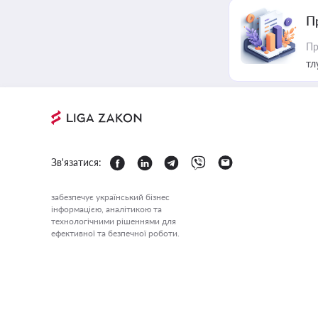
П
Пр
тл
Зв'язатися:
забезпечує український бізнес
інформацією, аналітикою та
технологічними рішеннями для
ефективної та безпечної роботи.