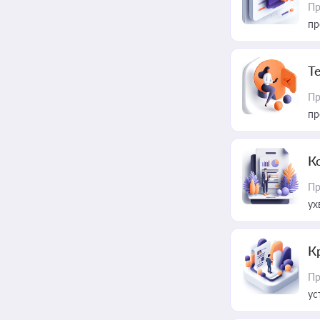
Пр
пр
T
Пр
пр
К
Пр
ух
К
Пр
ус