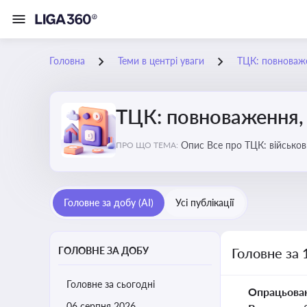
Головна
Теми в центрі уваги
ТЦК: повноваже
ТЦК: повноваження, 
Опис Все про ТЦК: війс
ПРО ЩО ТЕМА:
Головне за добу (AI)
Усі публікації
ГОЛОВНЕ ЗА ДОБУ
Головне за 
Головне за сьогодні
Опрацьова
06 серпня 2026