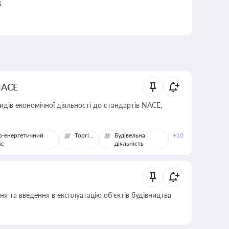
к
NACE
идів економічної діяльності до стандартів NACE,
о-енергетичний
Торгівля
Будівельна
+10
кс
діяльність
я та введення в експлуатацію об’єктів будівництва