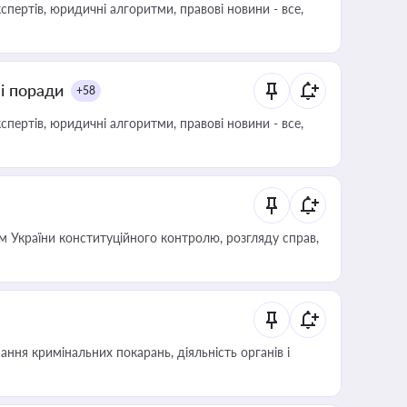
пертів, юридичні алгоритми, правові новини - все,
ні поради
+58
пертів, юридичні алгоритми, правові новини - все,
 України конституційного контролю, розгляду справ,
ння кримінальних покарань, діяльність органів і