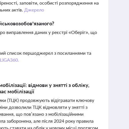
реності, заповіти, особисті розпорядження на
ьних актів.
Джерело
йськовозобов’язаного?
про виправлення даних у реєстрі «Оберіг», що
вний список першоджерел з посиланнями та
 LIGA360.
ілізації: відмови у знятті з обліку,
ас мобілізації
имки (ТЦК) продовжують відігравати ключову
зміни дозволили ТЦК відмовляти у знятті з
живання, що пов’язано з мобілізаційними
а заборонена, але після 2024 року правила
ють ставати на облік у новому місці протягом