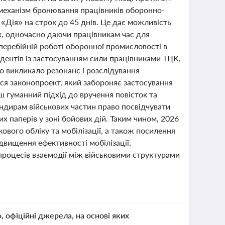
 механізм бронювання працівників оборонно-
«Дія» на строк до 45 днів. Це дає можливість
х, одночасно даючи працівникам час для
зперебійній роботі оборонної промисловості в
идентів із застосуванням сили працівниками ТЦК,
о викликало резонанс і розслідування
ься законопроект, який забороняє застосування
ш гуманний підхід до вручення повісток та
андирам військових частин право посвідчувати
 паперів у зоні бойових дій. Таким чином, 2026
ового обліку та мобілізації, а також посилення
ідвищення ефективності мобілізації,
процесів взаємодії між військовими структурами
о, офіційні джерела, на основі яких