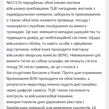
№15176 передбачає обов’язкове носіння
військовослужбовцями ТЦК нагрудних жетонів з
індивідуальним номером, заборону їх приховування,
а також обов’язок називати прізвище, посаду і
показувати службове посвідчення на вимогу
громадян. Це має зменшити випадки шахрайства та
підвищити довіру до мобілізаційної системи. Щодо
військового обліку, то навіть особи з офіційною
відстрочкою зобов’язані проходити повторну
військово-лікарську комісію (ВЛК). Невиконання цієї
вимоги тягне за собою штрафи, які можуть сягати
понад 50 тисяч гривень, як це сталося з
багатодітним батьком у Києві. Проте для отримання
бронювання ВЛК проходити не обов’язково, а
результати медогляду можна надати дистанційно
через цифрові сервіси. ТЦК також посилюють
контроль за військовозобов’язаними,
використовуючи дані державних реєстрів і
банківських операцій для виявлення ухилянтів. Ці